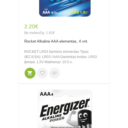
2.20€
Be mokesčių: 1.82€
Rocket Alkaline AAA elementas, 4 vnt.
ROCKET LR03 šarminis elementas Tipas
(IEC/USA): LR03 / AAA Gamintojo kodas: LR03
Įtampa: 1,5V Matmenys: 10.5 x..