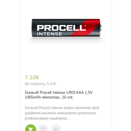
7.10€
Be mokesčių: 5.87€
Duracell Procell Intense LR03 AAA 1,5V
1465mAh elementas, 10 vnt.
Duracell Procell Intense serijos elementai skirti
aukštomis srovėmis veikiantiems prietaisams
profesionaliam naudojimui...