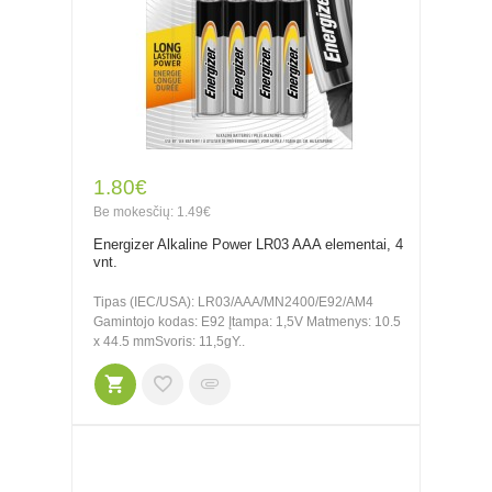
1.80€
Be mokesčių: 1.49€
Energizer Alkaline Power LR03 AAA elementai, 4
vnt.
Tipas (IEC/USA): LR03/AAA/MN2400/E92/AM4
Gamintojo kodas: E92 Įtampa: 1,5V Matmenys: 10.5
x 44.5 mmSvoris: 11,5gY..