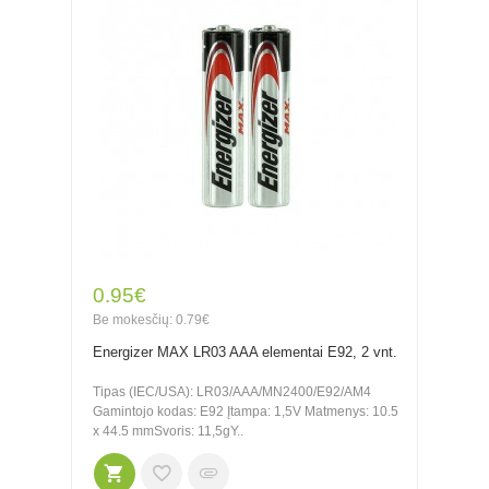
0.95€
Be mokesčių: 0.79€
Energizer MAX LR03 AAA elementai E92, 2 vnt.
Tipas (IEC/USA): LR03/AAA/MN2400/E92/AM4
Gamintojo kodas: E92 Įtampa: 1,5V Matmenys: 10.5
x 44.5 mmSvoris: 11,5gY..