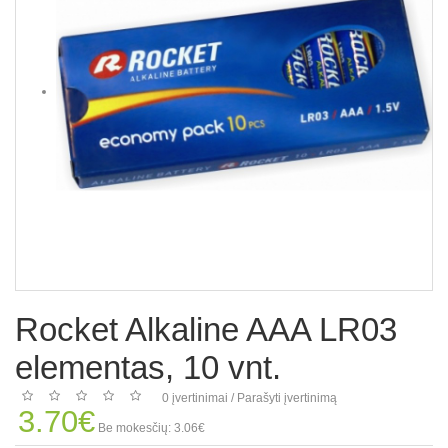
Rocket Alkaline AAA LR03
elementas, 10 vnt.
0 įvertinimai
/
Parašyti įvertinimą
3.70€
Be mokesčių: 3.06€