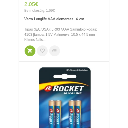
2.05€
Be mokesčių: 1.69€
Varta Longlife AAA elementas, 4 vnt.
Tipas (IEC/USA): LR03 / AAA Gamintojo kodas:
4103 Įtampa: 1,5V Matmenys: 10.5 x 44.5 mm
Kilmės šalis:..