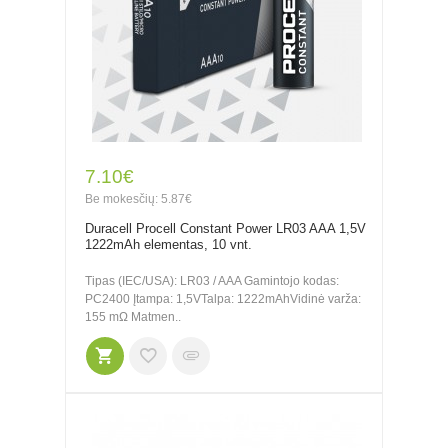
7.10€
Be mokesčių: 5.87€
Duracell Procell Constant Power LR03 AAA 1,5V
1222mAh elementas, 10 vnt.
Tipas (IEC/USA): LR03 / AAA Gamintojo kodas:
PC2400 Įtampa: 1,5VTalpa: 1222mAhVidinė varža:
155 mΩ Matmen..