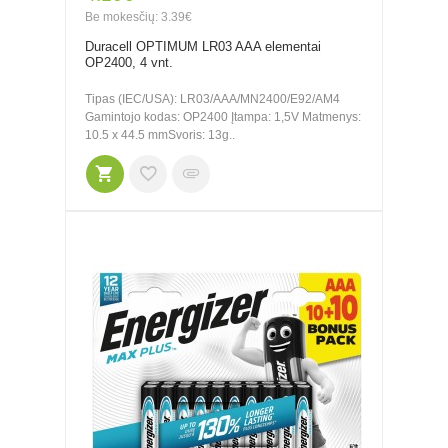
Be mokesčių: 3.39€
Duracell OPTIMUM LR03 AAA elementai
OP2400, 4 vnt.
Tipas (IEC/USA): LR03/AAA/MN2400/E92/AM4
Gamintojo kodas: OP2400 Įtampa: 1,5V Matmenys:
10.5 x 44.5 mmSvoris: 13g..