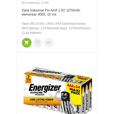
Be mokesčių: 3.18€
Varta Industrial Pro AAA 1,5V 1270mAh
elementas 4003, 10 vnt.
Tipas (IEC/USA): LR03 / AAA Gamintojo kodas:
4003 Įtampa: 1,5VNominali talpa: 1270mAhSvoris:
11,4g Matmen..