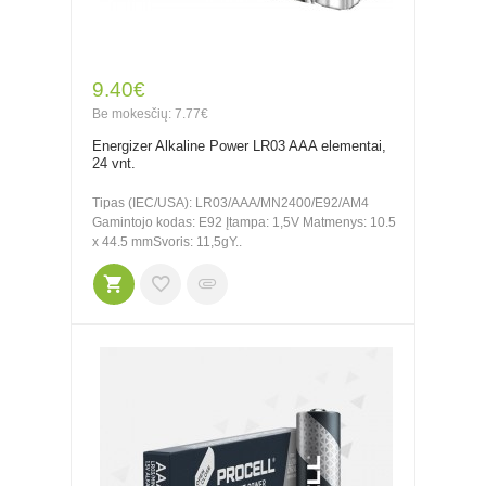
9.40€
Be mokesčių: 7.77€
Energizer Alkaline Power LR03 AAA elementai,
24 vnt.
Tipas (IEC/USA): LR03/AAA/MN2400/E92/AM4
Gamintojo kodas: E92 Įtampa: 1,5V Matmenys: 10.5
x 44.5 mmSvoris: 11,5gY..