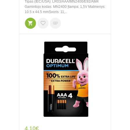
Tipas (IEC/USA): LR03/AAA/MN2400/E92/AM4
Gamintojo kodas: MN2400 Įtampa: 1,5V Matmenys:
10.5 x 44.5 mmSvoris: 11,..
4.10€