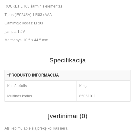
ROCKET LR03 šarminis elementas
Tipas (IEC/USA): LR03 / AAA
Gamintojo kodas: LR03
Įtampa: 1,5V
Matmenys: 10.5 x 44.5 mm
Specifikacija
*PRODUKTO INFORMACIJA
Kilmės šalis
Kinija
Muitinės kodas
85061011
Įvertinimai (0)
Atsiliepimų apie šią prekę kol kas nėra.