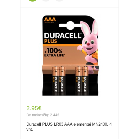
2.95€
Be mokesčių: 2.44€
Duracell PLUS LR03 AAA elementai MN2400, 4
vnt.