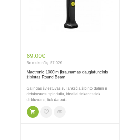
69.00€
Be mokesčių: 57.02€
Mactronic 1000lm įkraunamas daugiafuncinis
žibintas Round Beam
Galingas šviestuvas su lanksčia žibinto dalimi ir
defokusuotu spinduliu, idealiai tinkantis tiek
dirbtuvėms, tiek darbui..