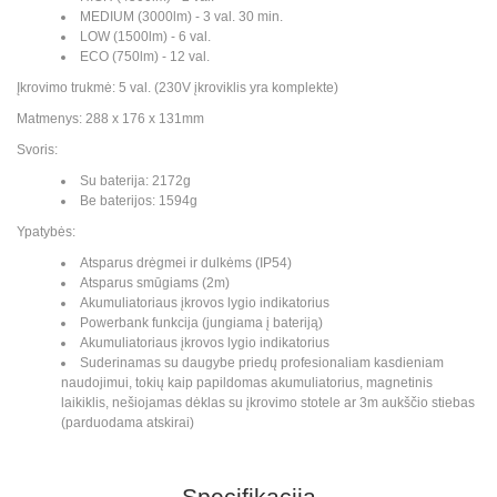
MEDIUM (3000lm) - 3 val. 30 min.
LOW (1500lm) - 6 val.
ECO (750lm) - 12 val.
Įkrovimo trukmė: 5 val. (230V įkroviklis yra komplekte)
Matmenys: 288 x 176 x 131mm
Svoris:
Su baterija: 2172g
Be baterijos: 1594g
Ypatybės:
Atsparus drėgmei ir dulkėms (IP54)
Atsparus smūgiams (2m)
Akumuliatoriaus įkrovos lygio indikatorius
Powerbank funkcija (jungiama į bateriją)
Akumuliatoriaus įkrovos lygio indikatorius
Suderinamas su daugybe priedų profesionaliam kasdieniam
naudojimui, tokių kaip papildomas akumuliatorius, magnetinis
laikiklis, nešiojamas dėklas su įkrovimo stotele ar 3m aukščio stiebas
(parduodama atskirai)
Specifikacija