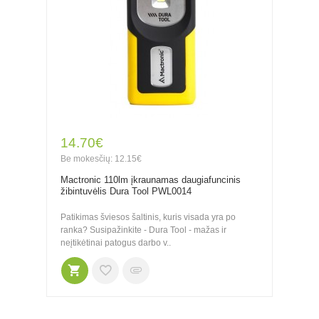
14.70€
Be mokesčių: 12.15€
Mactronic 110lm įkraunamas daugiafuncinis
žibintuvėlis Dura Tool PWL0014
Patikimas šviesos šaltinis, kuris visada yra po
ranka? Susipažinkite - Dura Tool - mažas ir
neįtikėtinai patogus darbo v..