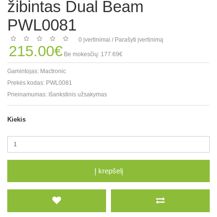
žibintas Dual Beam
PWL0081
0 įvertinimai
/
Parašyti įvertinimą
215.00€
Be mokesčių: 177.69€
Gamintojas:
Mactronic
Prekės kodas:
PWL0081
Prieinamumas:
Išankstinis užsakymas
Kiekis
Į krepšelį