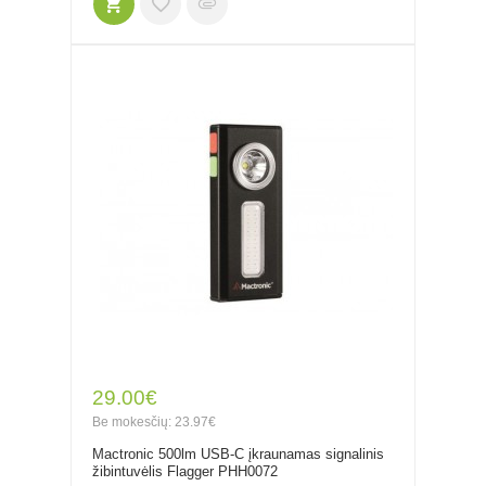
29.00€
Be mokesčių: 23.97€
Mactronic 500lm USB-C įkraunamas signalinis
žibintuvėlis Flagger PHH0072