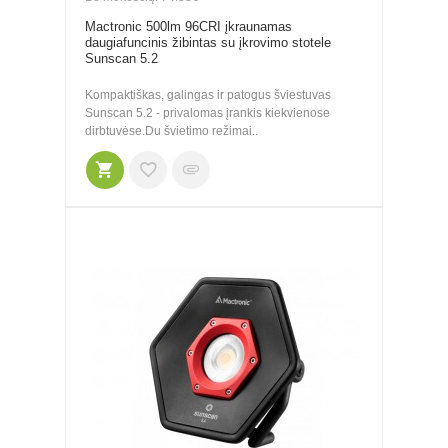
Mactronic 500lm 96CRI įkraunamas
daugiafuncinis žibintas su įkrovimo stotele
Sunscan 5.2
Kompaktiškas, galingas ir patogus šviestuvas
Sunscan 5.2 - privalomas įrankis kiekvienose
dirbtuvėse.Du švietimo režimai..