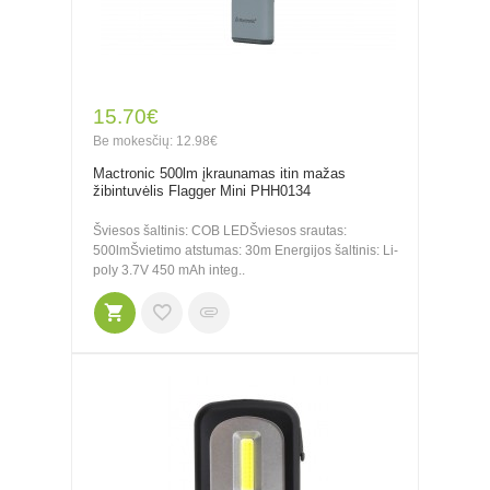
15.70€
Be mokesčių: 12.98€
Mactronic 500lm įkraunamas itin mažas
žibintuvėlis Flagger Mini PHH0134
Šviesos šaltinis: COB LEDŠviesos srautas:
500lmŠvietimo atstumas: 30m Energijos šaltinis: Li-
poly 3.7V 450 mAh integ..