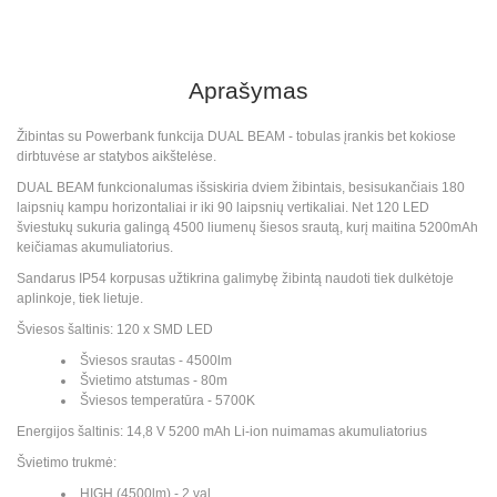
Aprašymas
Žibintas su Powerbank funkcija DUAL BEAM - tobulas įrankis bet kokiose
dirbtuvėse ar statybos aikštelėse.
DUAL BEAM funkcionalumas išsiskiria dviem žibintais, besisukančiais 180
laipsnių kampu horizontaliai ir iki 90 laipsnių vertikaliai. Net 120 LED
šviestukų sukuria galingą 4500 liumenų šiesos srautą, kurį maitina 5200mAh
keičiamas akumuliatorius.
Sandarus IP54 korpusas užtikrina galimybę žibintą naudoti tiek dulkėtoje
aplinkoje, tiek lietuje.
Šviesos šaltinis: 120 x SMD LED
Šviesos srautas - 4500lm
Švietimo atstumas - 80m
Šviesos temperatūra - 5700K
Energijos šaltinis: 14,8 V 5200 mAh Li-ion nuimamas akumuliatorius
Švietimo trukmė:
HIGH (4500lm) - 2 val.