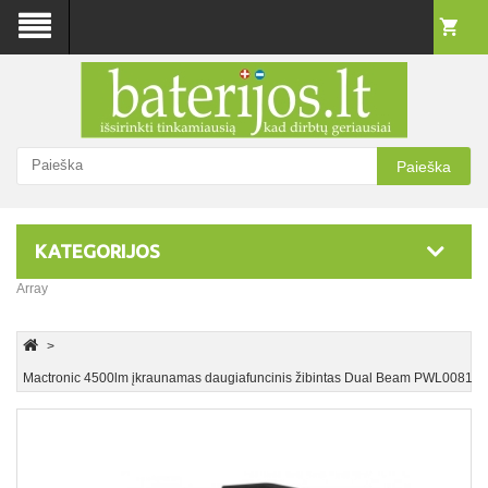
Paieška
KATEGORIJOS
Array
Mactronic 4500lm įkraunamas daugiafuncinis žibintas Dual Beam PWL0081