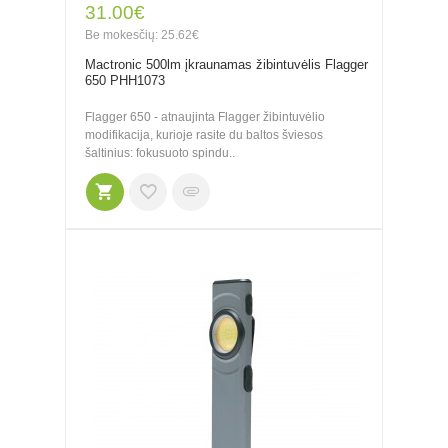
31.00€
Be mokesčių: 25.62€
Mactronic 500lm įkraunamas žibintuvėlis Flagger
650 PHH1073
Flagger 650 - atnaujinta Flagger žibintuvėlio
modifikacija, kurioje rasite du baltos šviesos
šaltinius: fokusuoto spindu..