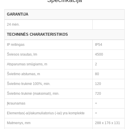
GARANTIJA
24 mėn.
TECHNINĖS CHARAKTERISTIKOS
IP reitingas
IP54
Šviesos srautas, lm
4500
Atsparumas smūgiams, m
2
Švietimo atstumas, m
80
Švietimo trukmė 100%, min.
120
Švietimo trukmė (maksimali), min.
720
Įkraunamas
+
Elementas(-ai)/akumuliatorius (-iai) yra komplekte
+
Matmenys, mm
288 x 176 x 131