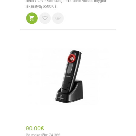
dėka COB ir Samsung LED skleidžiandis tolygiai
išksirstytą 6500K š..
90.00€
Be mokesčių: 74.38€