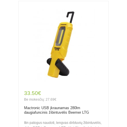
33.50€
Be mokesčių: 27.69€
Mactronic USB įkraunamas 280lm
daugiafuncinis žibintuvėlis Beemer LTG
Itin patogus naudoti, lengvas dirbtuvių žibintuvėlis,