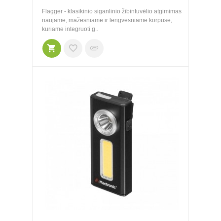
Flagger - klasikinio siganlinio žibintuvėlio atgimimas
naujame, mažesniame ir lengvesniame korpuse,
kuriame integruoti g..