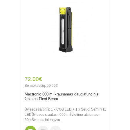
72.00€
Be mokesčių: 59.50€
Mactronic 600lm įkraunamas daugiafuncinis
žibintas Flexi Beam
Šviesos šaltinis: 1 x COB LED + 1 x Seuol Semi Y11
LEDŠviesos srautas - 600lmŠvietimo atstumas -
30mŠviesos intensyvu..