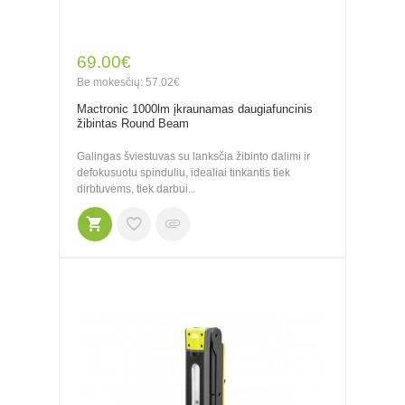
69.00€
Be mokesčių: 57.02€
Mactronic 1000lm įkraunamas daugiafuncinis
žibintas Round Beam
Galingas šviestuvas su lanksčia žibinto dalimi ir
defokusuotu spinduliu, idealiai tinkantis tiek
dirbtuvėms, tiek darbui..