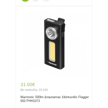
31.00€
Be mokesčių: 25.62€
Mactronic 500lm įkraunamas žibintuvėlis Flagger
650 PHH1073