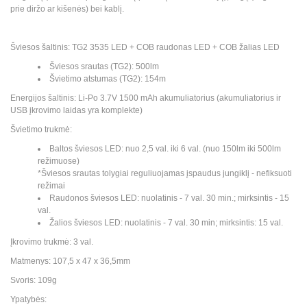
prie diržo ar kišenės) bei kablį.
Šviesos šaltinis: TG2 3535 LED + COB raudonas LED + COB žalias LED
Šviesos srautas (TG2): 500lm
Švietimo atstumas (TG2): 154m
Energijos šaltinis: Li-Po 3.7V 1500 mAh akumuliatorius (akumuliatorius ir
USB įkrovimo laidas yra komplekte)
Švietimo trukmė:
Baltos šviesos LED: nuo 2,5 val. iki 6 val. (nuo 150lm iki 500lm
režimuose)
*Šviesos srautas tolygiai reguliuojamas įspaudus jungiklį - nefiksuoti
režimai
Raudonos šviesos LED: nuolatinis - 7 val. 30 min.; mirksintis - 15
val.
Žalios šviesos LED: nuolatinis - 7 val. 30 min; mirksintis: 15 val.
Įkrovimo trukmė: 3 val.
Matmenys: 107,5 x 47 x 36,5mm
Svoris: 109g
Ypatybės: