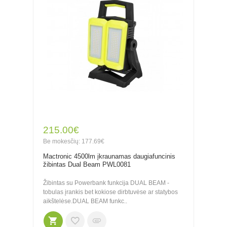
215.00€
Be mokesčių: 177.69€
Mactronic 4500lm įkraunamas daugiafuncinis
žibintas Dual Beam PWL0081
Žibintas su Powerbank funkcija DUAL BEAM -
tobulas įrankis bet kokiose dirbtuvėse ar statybos
aikštelėse.DUAL BEAM funkc..