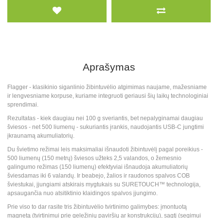
Aprašymas
Flagger - klasikinio siganlinio žibintuvėlio atgimimas naujame, mažesniame
ir lengvesniame korpuse, kuriame integruoti geriausi šių laikų technologiniai
sprendimai.
Rezultatas - kiek daugiau nei 100 g sveriantis, bet nepalyginamai daugiau
šviesos - net 500 liumenų - sukuriantis įrankis, naudojantis USB-C jungtimi
įkraunamą akumuliatorių.
Du švietimo režimai leis maksimaliai išnaudoti žibintuvėlį pagal poreikius -
500 liumenų (150 metrų) šviesos užteks 2,5 valandos, o žemesnio
galingumo režimas (150 liumenų) efektyviai išnaudoja akumuliatorių
šviesdamas iki 6 valandų. Ir beabejo, žalios ir raudonos spalvos COB
šviestukai, įjungiami atskirais mygtukais su SURETOUCH™ technologija,
apsaugančia nuo atsitiktinio klaidingos spalvos įjungimo.
Prie viso to dar rasite tris žibintuvėlio tvirtinimo galimybes: įmontuotą
magnetą (tvirtinimui prie geležinių paviršių ar konstrukcijų), sagtį (segimui