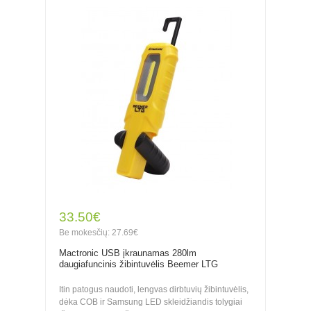
33.50€
Be mokesčių: 27.69€
Mactronic USB įkraunamas 280lm
daugiafuncinis žibintuvėlis Beemer LTG
Itin patogus naudoti, lengvas dirbtuvių žibintuvėlis,
dėka COB ir Samsung LED skleidžiandis tolygiai