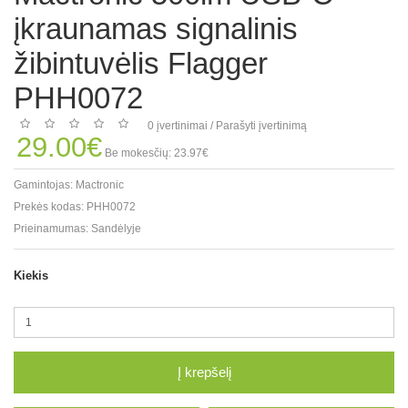
įkraunamas signalinis
žibintuvėlis Flagger
PHH0072
0 įvertinimai
/
Parašyti įvertinimą
29.00€
Be mokesčių: 23.97€
Gamintojas:
Mactronic
Prekės kodas:
PHH0072
Prieinamumas:
Sandėlyje
Kiekis
Į krepšelį