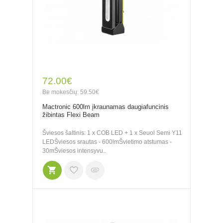
72.00€
Be mokesčių: 59.50€
Mactronic 600lm įkraunamas daugiafuncinis
žibintas Flexi Beam
Šviesos šaltinis: 1 x COB LED + 1 x Seuol Semi Y11
LEDŠviesos srautas - 600lmŠvietimo atstumas -
30mŠviesos intensyvu..