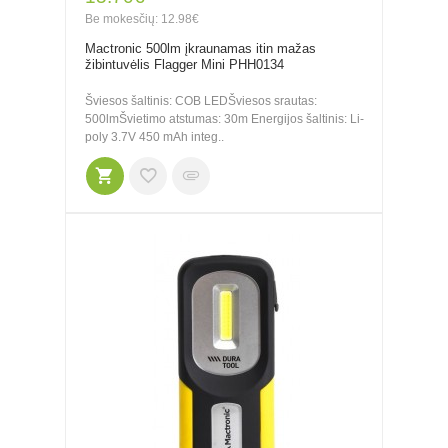
Be mokesčių: 12.98€
Mactronic 500lm įkraunamas itin mažas
žibintuvėlis Flagger Mini PHH0134
Šviesos šaltinis: COB LEDŠviesos srautas:
500lmŠvietimo atstumas: 30m Energijos šaltinis: Li-
poly 3.7V 450 mAh integ..