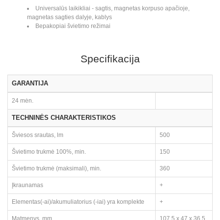
Universalūs laikikliai - sagtis, magnetas korpuso apačioje,
magnetas sagties dalyje, kablys
Bepakopiai švietimo režimai
Specifikacija
GARANTIJA
24 mėn.
TECHNINĖS CHARAKTERISTIKOS
Šviesos srautas, lm
500
Švietimo trukmė 100%, min.
150
Švietimo trukmė (maksimali), min.
360
Įkraunamas
+
Elementas(-ai)/akumuliatorius (-iai) yra komplekte
+
Matmenys, mm
107,5 x 47 x 36,5