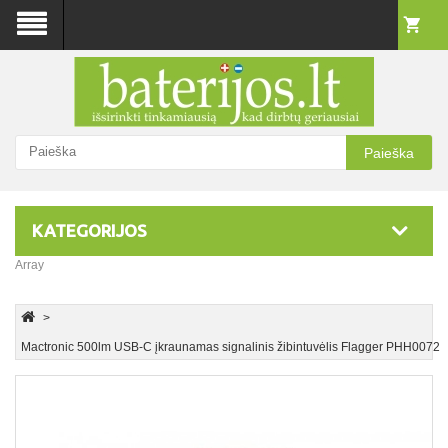
Paieška
KATEGORIJOS
Array
Mactronic 500lm USB-C įkraunamas signalinis žibintuvėlis Flagger PHH0072