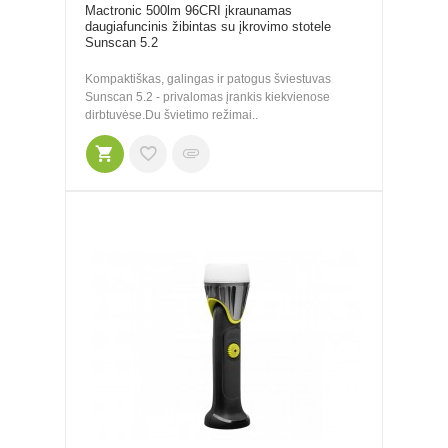
Mactronic 500lm 96CRI įkraunamas
daugiafuncinis žibintas su įkrovimo stotele
Sunscan 5.2
Kompaktiškas, galingas ir patogus šviestuvas
Sunscan 5.2 - privalomas įrankis kiekvienose
dirbtuvėse.Du švietimo režimai..