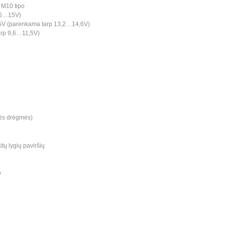
s M10 tipo
3,6…15V)
3,5V (parenkama tarp 13,2…14,6V)
arp 9,6…11,5V)
ės drėgmės)
itų lygių paviršių
o