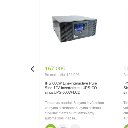
167.00€
1
€
Be mokesčių: 138.02€
Be
active Pure
IPS 600W Line-interactive Pure
IP
 su UPS CO-
Sine 12V inverteris su UPS CO-
Si
D-F2
sinusUPS-600W-LCD
si
dymo ir vėdinimo
Tinkamas naudoti:Šildymo ir vėdinimo
Ti
ldymo sistemų
valdymo sistemomsŠildymo sistemų
va
bliamsNamų
cirkuliaciniams siurbliamsNamų
ci
automatikos ir apsa..
aut