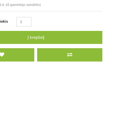
d.d. (iš gamintojo sandėlio)
iekis
Į krepšelį