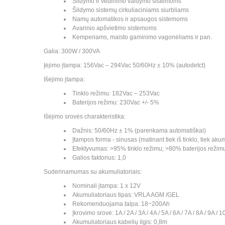
Šildymo ir vėdinimo valdymo sistemoms
Šildymo sistemų cirkuliaciniams siurbliams
Namų automatikos ir apsaugos sistemoms
Avarinio apšvietimo sistemoms
Kemperiams, maisto gaminimo vagonėliams ir pan.
Galia: 300W / 300VA
Įėjimo įtampa: 156Vac – 294Vac 50/60Hz ± 10% (autodetct)
Išėjimo įtampa:
Tinklo režimu: 182Vac – 253Vac
Baterijos režimu: 230Vac +/- 5%
Išėjimo srovės charakteristika:
Dažnis: 50/60Hz ± 1% (parenkama automatiškai)
Įtampos forma - sinusas (matinant tiek iš tinklo, tiek aku
Efektyvumas: >95% tinklo režimu; >80% baterijos režim
Galios faktorius: 1,0
Suderinamumas su akumuliatoriais:
Nominali įtampa: 1 x 12V
Akumuliatoriaus tipas: VRLA AGM /GEL
Rekomenduojama talpa: 18~200Ah
Įkrovimo srovė: 1A / 2A / 3A / 4A / 5A / 6A / 7A / 8A / 9A /
Akumuliatoriaus kabelių ilgis: 0,8m