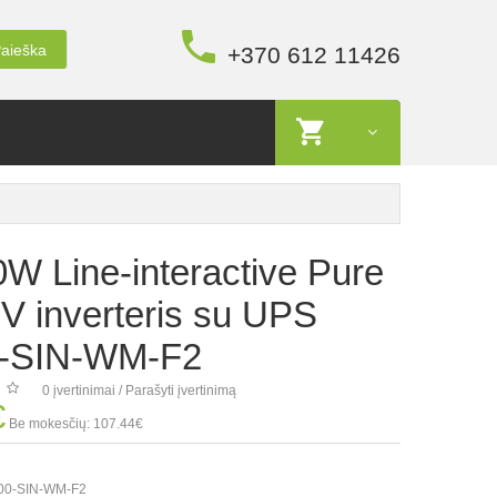
aieška
+370 612 11426
W Line-interactive Pure
V inverteris su UPS
0-SIN-WM-F2
0 įvertinimai
/
Parašyti įvertinimą
€
Be mokesčių: 107.44€
00-SIN-WM-F2