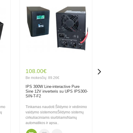
108.00€
167.00€
Be mokesčių: 89.26€
Be mokesčių: 1
IPS 300W Line-interactive Pure
IPS 600W Line-
Sine 12V inverteris su UPS IPS300-
Sine 12V inver
SIN-T-F2
sinusUPS-600
nimo
Tinkamas naudoti:Šildymo ir vėdinimo
Tinkamas naudot
mų
valdymo sistemomsŠildymo sistemų
valdymo sistem
cirkuliaciniams siurbliamsNamų
cirkuliaciniams
automatikos ir apsa..
automatikos ir a