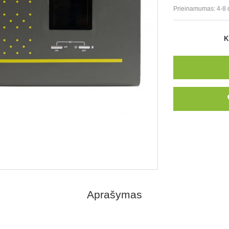
Prieinamumas:
4-8 
K
Aprašymas