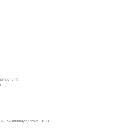
muliatoriumi)
u
 10A / 15A (numatytoji srovė - 10A)