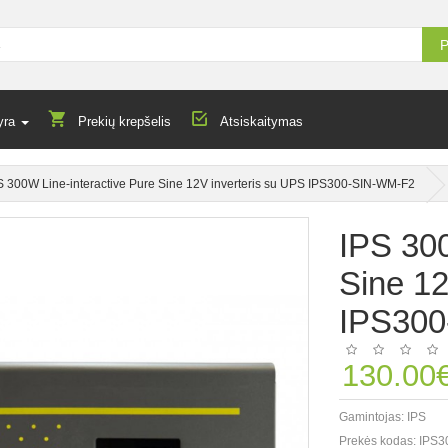
P
yra
Prekių krepšelis
Atsiskaitymas
S 300W Line-interactive Pure Sine 12V inverteris su UPS IPS300-SIN-WM-F2
IPS 300
Sine 12
IPS30
130.00
Gamintojas:
IPS
Prekės kodas:
IPS3