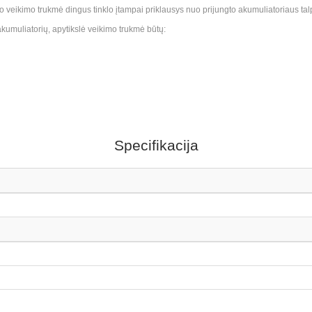
eikimo trukmė dingus tinklo įtampai priklausys nuo prijungto akumuliatoriaus talpos
kumuliatorių, apytikslė veikimo trukmė būtų:
Specifikacija