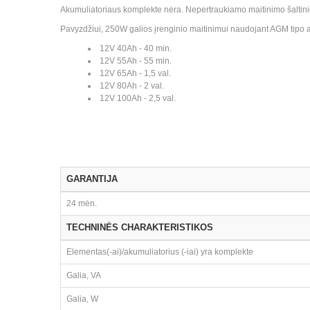
Akumuliatoriaus komplekte nėra. Nepertraukiamo maitinimo šaltinio v
Pavyzdžiui, 250W galios įrenginio maitinimui naudojant AGM tipo a
12V 40Ah - 40 min.
12V 55Ah - 55 min.
12V 65Ah - 1,5 val.
12V 80Ah - 2 val.
12V 100Ah - 2,5 val.
GARANTIJA
24 mėn.
TECHNINĖS CHARAKTERISTIKOS
Elementas(-ai)/akumuliatorius (-iai) yra komplekte
Galia, VA
Galia, W