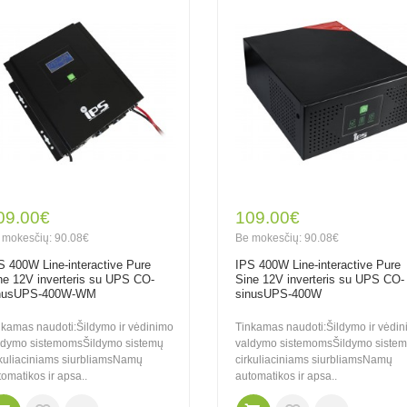
09.00€
109.00€
 mokesčių: 90.08€
Be mokesčių: 90.08€
S 400W Line-interactive Pure
IPS 400W Line-interactive Pure
ne 12V inverteris su UPS CO-
Sine 12V inverteris su UPS CO-
nusUPS-400W-WM
sinusUPS-400W
nkamas naudoti:Šildymo ir vėdinimo
Tinkamas naudoti:Šildymo ir vėdi
ldymo sistemomsŠildymo sistemų
valdymo sistemomsŠildymo siste
rkuliaciniams siurbliamsNamų
cirkuliaciniams siurbliamsNamų
omatikos ir apsa..
automatikos ir apsa..