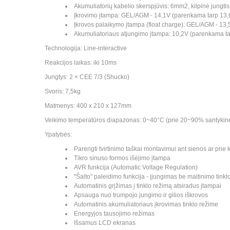
Akumuliatorių kabelio skerspjūvis: 6mm2, kilpinė jungti
Įkrovimo įtampa: GEL/AGM - 14,1V (parenkama tarp 1
Įkrovos palaikymo įtampa (float charge): GEL/AGM - 1
Akumuliatoriaus atjungimo įtampa: 10,2V (parenkama t
Technologija: Line-interactive
Reakcijos laikas: iki 10ms
Jungtys: 2 × CEE 7/3 (Shucko)
Svoris: 7,5kg
Matmenys: 400 x 210 x 127mm
Veikimo temperatūros diapazonas: 0~40°C (prie 20~90% santykin
Ypatybės:
Parengti tvirtinimo taškai montavimui ant sienos ar prie k
Tikro sinuso formos išėjimo įtampa
AVR funkcija (Automatic Voltage Regulation)
"Šalto" paleidimo funkcija - įjungimas be maitinimo tinkl
Automatinis grįžimas į tinklo režimą atsiradus įtampai
Apsauga nuo trumpojo jungimo ir gilios iškrovos
Automatinis akumuliatoriaus įkrovimas tinklo režime
Energyjos tausojimo režimas
Išsamus LCD ekranas