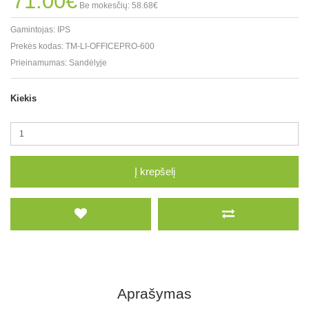
71.00€
Be mokesčių: 58.68€
Gamintojas:
IPS
Prekės kodas:
TM-LI-OFFICEPRO-600
Prieinamumas:
Sandėlyje
Kiekis
Į krepšelį
Aprašymas