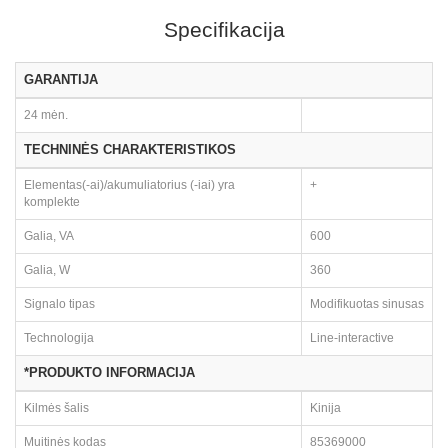
Specifikacija
GARANTIJA
24 mėn.
TECHNINĖS CHARAKTERISTIKOS
Elementas(-ai)/akumuliatorius (-iai) yra
+
komplekte
Galia, VA
600
Galia, W
360
Signalo tipas
Modifikuotas sinusas
Technologija
Line-interactive
*PRODUKTO INFORMACIJA
Kilmės šalis
Kinija
Muitinės kodas
85369000