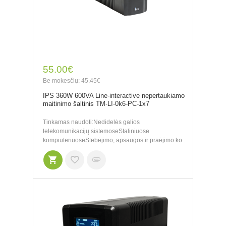
55.00€
Be mokesčių: 45.45€
IPS 360W 600VA Line-interactive nepertaukiamo
maitinimo šaltinis TM-LI-0k6-PC-1x7
Tinkamas naudoti:Nedidelės galios
telekomunikacijų sistemoseStaliniuose
kompiuteriuoseStebėjimo, apsaugos ir praėjimo ko..