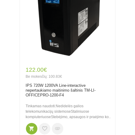
122.00€
Be mokesčių: 100.83€
IPS 720W 1200VA Line-interactive
nepertaukiamo maitinimo šaltinis TM-LI-
OFFICEPRO-1200-F4
Tinkamas naudoti:Nedidelės galios
telekomunikacijų sistemoseStaliniuose
kompiuteriuoseStebėjimo, apsaugos ir praėjimo ko..