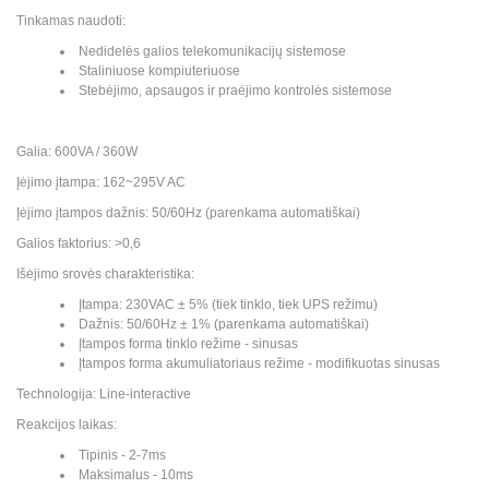
Tinkamas naudoti:
Nedidelės galios telekomunikacijų sistemose
Staliniuose kompiuteriuose
Stebėjimo, apsaugos ir praėjimo kontrolės sistemose
Galia: 600VA / 360W
Įėjimo įtampa: 162~295V AC
Įėjimo įtampos dažnis: 50/60Hz (parenkama automatiškai)
Galios faktorius: >0,6
Išėjimo srovės charakteristika:
Įtampa: 230VAC ± 5% (tiek tinklo, tiek UPS režimu)
Dažnis: 50/60Hz ± 1% (parenkama automatiškai)
Įtampos forma tinklo režime - sinusas
Įtampos forma akumuliatoriaus režime - modifikuotas sinusas
Technologija: Line-interactive
Reakcijos laikas:
Tipinis - 2-7ms
Maksimalus - 10ms