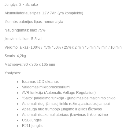
Jungtys: 2 × Schuko
Akumuliatoriaus tipas: 12V 7Ah (yra komplekte)
Išorinės baterijos tipas: nenumatyta
Naudingumas: max 75%
Įkrovimo laikas: 5-8 val.
Veikimo laikas (100% / 75% / 50% / 25%): 2 min / 5 min / 8 min / 10 min
Svoris: 4,2kg
Matmenys: 90 x 305 x 165 mm
Ypatybės:
Išsamus LCD ekranas
Valdomas mikroprocesoriumi
AVR funkcija (Automatic Voltage Regulation)
"Šalto" paleidimo funkcija - įjungimas be maitinimo tinklo
Automatinis grįžimas į tinklo režimą atsiradus įtampai
Apsauga nuo trumpojo jungimo ir gilios iškrovos
Automatinis akumuliatoriaus įkrovimas tinklo režime
USB jungtis
RJ11 jungtis