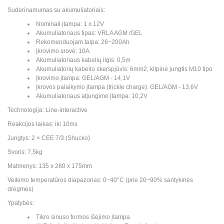
Suderinamumas su akumuliatoriais:
Nominali įtampa: 1 x 12V
Akumuliatoriaus tipas: VRLA AGM /GEL
Rekomenduojam talpa: 26~200Ah
Įkrovimo srovė: 10A
Akumuliatoriaus kabelių ilgis: 0,5m
Akumuliatorių kabelio skerspjūvis: 6mm2, kilpinė jungtis M10 tipo
Įkrovimo įtampa: GEL/AGM - 14,1V
Įkrovos palaikymo įtampa (trickle charge): GEL/AGM - 13,6V
Akumuliatoriaus atjungimo įtampa: 10,2V
Technologija: Line-interactive
Reakcijos laikas: iki 10ms
Jungtys: 2 × CEE 7/3 (Shucko)
Svoris: 7,5kg
Matmenys: 135 x 280 x 175mm
Veikimo temperatūros diapazonas: 0~40°C (prie 20~90% santykinės
drėgmės)
Ypatybės:
Tikro sinuso formos išėjimo įtampa