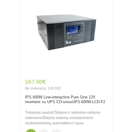
167.00€
Be mokesčių: 138.02€
IPS 600W Line-interactive Pure Sine 12V
inverteris su UPS CO-sinusUPS-600W-LCD-F2
Tinkamas naudoti:Šildymo ir vėdinimo valdymo
sistemomsŠildymo sistemų cirkuliaciniams
siurbliamsNamų automatikos ir apsa..