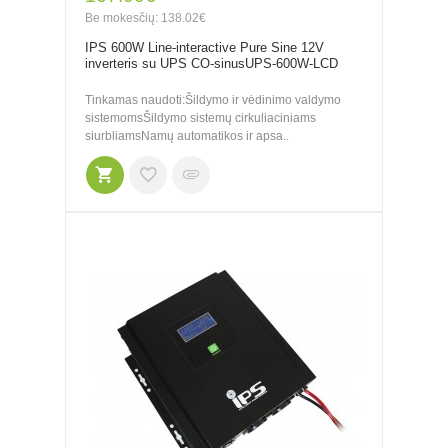
Be mokesčių: 138.02€
IPS 600W Line-interactive Pure Sine 12V
inverteris su UPS CO-sinusUPS-600W-LCD
Tinkamas naudoti:Šildymo ir vėdinimo valdymo
sistemomsŠildymo sistemų cirkuliaciniams
siurbliamsNamų automatikos ir apsa..