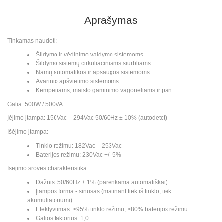
Aprašymas
Tinkamas naudoti:
Šildymo ir vėdinimo valdymo sistemoms
Šildymo sistemų cirkuliaciniams siurbliams
Namų automatikos ir apsaugos sistemoms
Avarinio apšvietimo sistemoms
Kemperiams, maisto gaminimo vagonėliams ir pan.
Galia: 500W / 500VA
Įėjimo įtampa: 156Vac – 294Vac 50/60Hz ± 10% (autodetct)
Išėjimo įtampa:
Tinklo režimu: 182Vac – 253Vac
Baterijos režimu: 230Vac +/- 5%
Išėjimo srovės charakteristika:
Dažnis: 50/60Hz ± 1% (parenkama automatiškai)
Įtampos forma - sinusas (matinant tiek iš tinklo, tiek
akumuliatoriumi)
Efektyvumas: >95% tinklo režimu; >80% baterijos režimu
Galios faktorius: 1,0