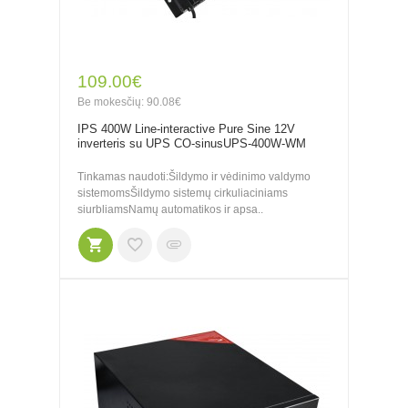
109.00€
Be mokesčių: 90.08€
IPS 400W Line-interactive Pure Sine 12V
inverteris su UPS CO-sinusUPS-400W-WM
Tinkamas naudoti:Šildymo ir vėdinimo valdymo
sistemomsŠildymo sistemų cirkuliaciniams
siurbliamsNamų automatikos ir apsa..