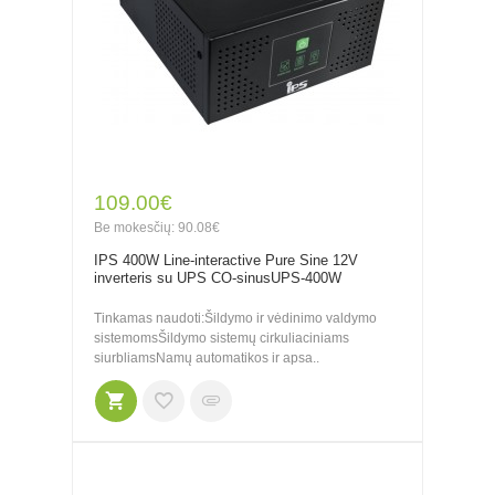
109.00€
Be mokesčių: 90.08€
IPS 400W Line-interactive Pure Sine 12V
inverteris su UPS CO-sinusUPS-400W
Tinkamas naudoti:Šildymo ir vėdinimo valdymo
sistemomsŠildymo sistemų cirkuliaciniams
siurbliamsNamų automatikos ir apsa..