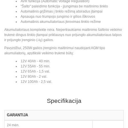
AVR funkcija (Automatic Voltage Regulation)
"Šalto" paleidimo funkcija - įjungimas be maitinimo tinklo
Automatinis grįžimas į tinklo režimą atsiradus įtampai
Apsauga nuo trumpojo jungimo ir gilios iškrovos
Automatinis akumuliatoriaus įkrovimas tinklo režime
Akumuliatoriaus komplekte nėra. Nepertraukiamo maitinimo šaltinio veikimo
trukmė dingus tinklo įtampai priklausys nuo prijungto akumuliatoriaus talpos
ir prijungto įrenginio (-ių) galios.
Pavyzdžiui, 250W galios įrenginio maitinimui naudojant AGM tipo
akumuliatorių, apytikslė veikimo trukmė būtų:
12V 40Ah - 40 min.
12V 55Ah - 55 min.
12V 65Ah - 1,5 val.
12V 80Ah - 2 val.
12V 100Ah - 2,5 val.
Specifikacija
GARANTIJA
24 mėn.