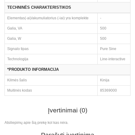
TECHNINĖS CHARAKTERISTIKOS
Elementas(-ai)/akumuliatorius (-iai) yra komplekte
-
Galia, VA
500
Galia, W
500
Signalo tipas
Pure Sine
Technologija
Line-interactive
*PRODUKTO INFORMACIJA
Kilmės šalis
Kinija
Muitinės kodas
85369000
Įvertinimai (0)
Atsiliepimų apie šią prekę kol kas nėra.
Parašyti įvertinimą