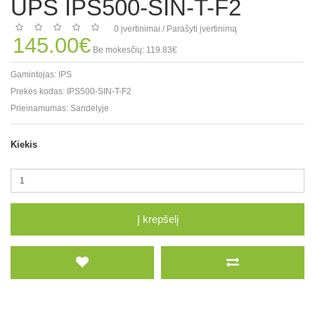
UPS IPS500-SIN-T-F2
0 įvertinimai
/
Parašyti įvertinimą
145.00€
Be mokesčių: 119.83€
Gamintojas:
IPS
Prekės kodas:
IPS500-SIN-T-F2
Prieinamumas:
Sandėlyje
Kiekis
Į krepšelį