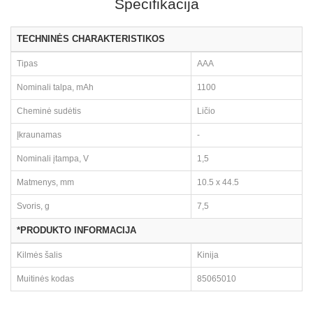
Specifikacija
TECHNINĖS CHARAKTERISTIKOS
Tipas
AAA
Nominali talpa, mAh
1100
Cheminė sudėtis
Ličio
Įkraunamas
-
Nominali įtampa, V
1,5
Matmenys, mm
10.5 x 44.5
Svoris, g
7,5
*PRODUKTO INFORMACIJA
Kilmės šalis
Kinija
Muitinės kodas
85065010