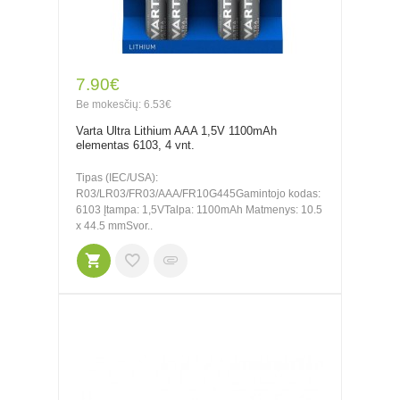
7.90€
Be mokesčių: 6.53€
Varta Ultra Lithium AAA 1,5V 1100mAh
elementas 6103, 4 vnt.
Tipas (IEC/USA):
R03/LR03/FR03/AAA/FR10G445Gamintojo kodas:
6103 Įtampa: 1,5VTalpa: 1100mAh Matmenys: 10.5
x 44.5 mmSvor..