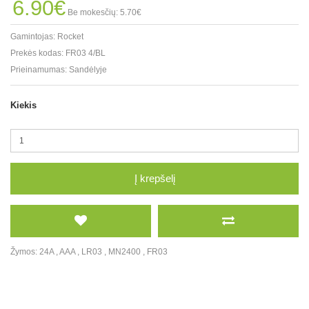
6.90€
Be mokesčių: 5.70€
Gamintojas:
Rocket
Prekės kodas:
FR03 4/BL
Prieinamumas:
Sandėlyje
Kiekis
Į krepšelį
Žymos:
24A
,
AAA
,
LR03
,
MN2400
,
FR03