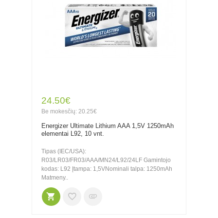
24.50€
Be mokesčių: 20.25€
Energizer Ultimate Lithium AAA 1,5V 1250mAh
elementai L92, 10 vnt.
Tipas (IEC/USA):
R03/LR03/FR03/AAA/MN24/L92/24LF Gamintojo
kodas: L92 Įtampa: 1,5VNominali talpa: 1250mAh
Matmeny..