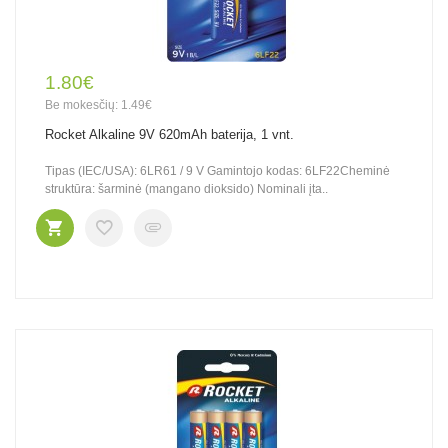
1.80€
Be mokesčių: 1.49€
Rocket Alkaline 9V 620mAh baterija, 1 vnt.
Tipas (IEC/USA): 6LR61 / 9 V Gamintojo kodas: 6LF22Cheminė
struktūra: šarminė (mangano dioksido) Nominali įta..