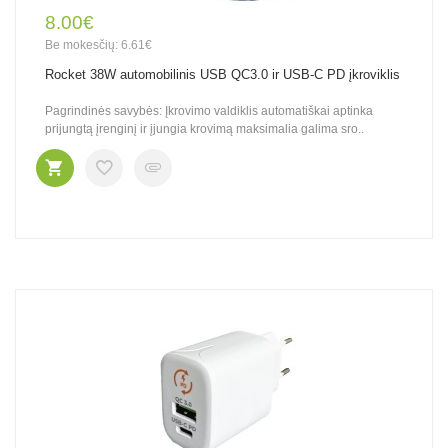
8.00€
Be mokesčių: 6.61€
Rocket 38W automobilinis USB QC3.0 ir USB-C PD įkroviklis
Pagrindinės savybės: Įkrovimo valdiklis automatiškai aptinka
prijungtą įrenginį ir įjungia krovimą maksimalia galima sro..