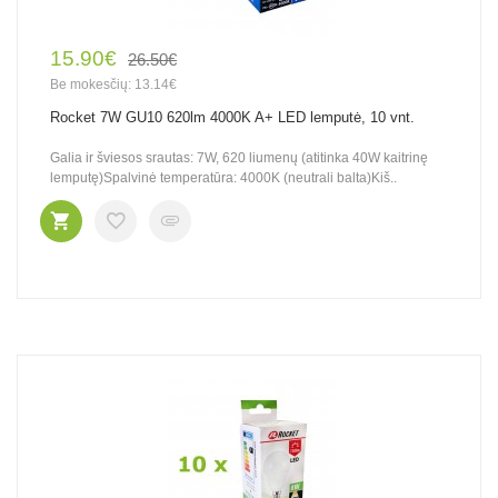
15.90€
26.50€
Be mokesčių: 13.14€
Rocket 7W GU10 620lm 4000K A+ LED lemputė, 10 vnt.
Galia ir šviesos srautas: 7W, 620 liumenų (atitinka 40W kaitrinę
lemputę)Spalvinė temperatūra: 4000K (neutrali balta)Kiš..