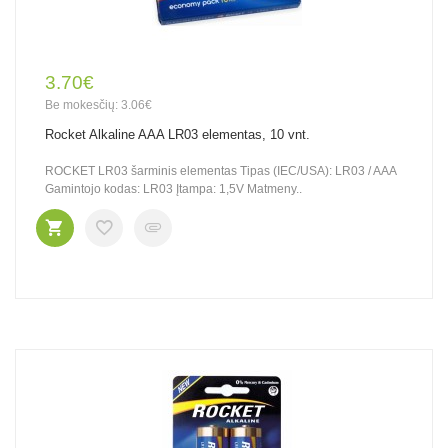
3.70€
Be mokesčių: 3.06€
Rocket Alkaline AAA LR03 elementas, 10 vnt.
ROCKET LR03 šarminis elementas Tipas (IEC/USA): LR03 / AAA
Gamintojo kodas: LR03 Įtampa: 1,5V Matmeny..