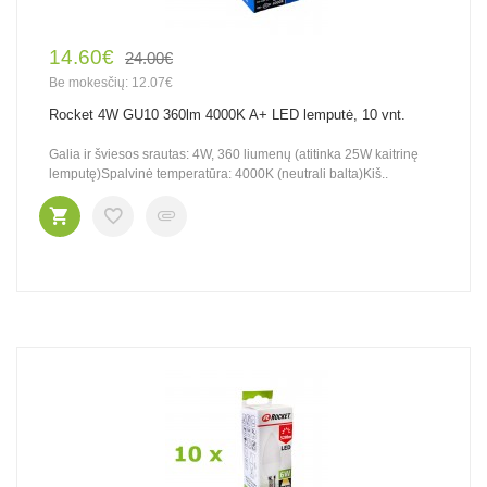
14.60€
24.00€
Be mokesčių: 12.07€
Rocket 4W GU10 360lm 4000K A+ LED lemputė, 10 vnt.
Galia ir šviesos srautas: 4W, 360 liumenų (atitinka 25W kaitrinę
lemputę)Spalvinė temperatūra: 4000K (neutrali balta)Kiš..