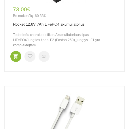
73.00€
Be mokesčių: 60.33€
Rocket 12,8V 7Ah LiFePO4 akumuliatorius
Techninės charakteristikos:Akumuliatoriaus tipas:
LiFePO4Jungties tipas: F2 (Faston 250), jungtys į F1 yra
komplekteĮtam..