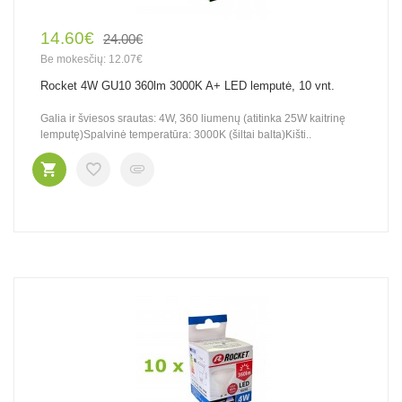
14.60€
24.00€
Be mokesčių: 12.07€
Rocket 4W GU10 360lm 3000K A+ LED lemputė, 10 vnt.
Galia ir šviesos srautas: 4W, 360 liumenų (atitinka 25W kaitrinę
lemputę)Spalvinė temperatūra: 3000K (šiltai balta)Kišti..