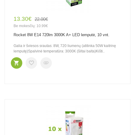
13.30€
22.00€
Be mokesčių: 10.99€
Rocket 8W E14 720lm 3000K A+ LED lemputė, 10 vnt.
Galia ir šviesos srautas: 8W, 720 liumenų (atitinka 50W kaitrinę
lemputę)Spalvinė temperatūra: 3000K (šiltai balta)Kišti..