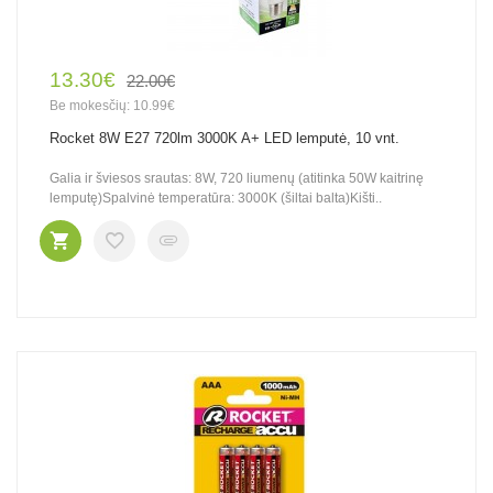
13.30€
22.00€
Be mokesčių: 10.99€
Rocket 8W E27 720lm 3000K A+ LED lemputė, 10 vnt.
Galia ir šviesos srautas: 8W, 720 liumenų (atitinka 50W kaitrinę
lemputę)Spalvinė temperatūra: 3000K (šiltai balta)Kišti..