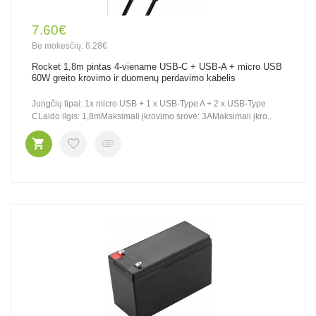
7.60€
Be mokesčių: 6.28€
Rocket 1,8m pintas 4-viename USB-C + USB-A + micro USB
60W greito krovimo ir duomenų perdavimo kabelis
Jungčių tipai: 1x micro USB + 1 x USB-Type A + 2 x USB-Type
CLaido ilgis: 1,8mMaksimali įkrovimo srovė: 3AMaksimali įkro..