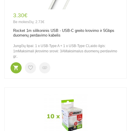
3.30€
Be mokesčių: 2.73€
Rocket 1m silikoninis USB - USB-C greito krovimo ir 5Gbps
duomenų perdavimo kabelis
Jungčių tipai: 1 x USB-Type A + 1 x USB-Type CLaido ilgis:
1mMaksimali įkrovimo srovė: 3AMaksimalus duomenų perdavimo
gr..