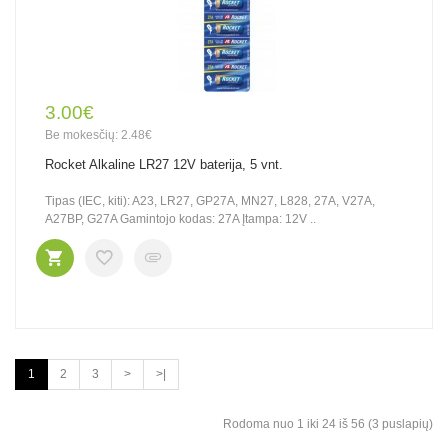
3.00€
Be mokesčių: 2.48€
Rocket Alkaline LR27 12V baterija, 5 vnt.
Tipas (IEC, kiti): A23, LR27, GP27A, MN27, L828, 27A, V27A,
A27BP, G27A Gamintojo kodas: 27A Įtampa: 12V ..
1
2
3
>
>|
Rodoma nuo 1 iki 24 iš 56 (3 puslapių)