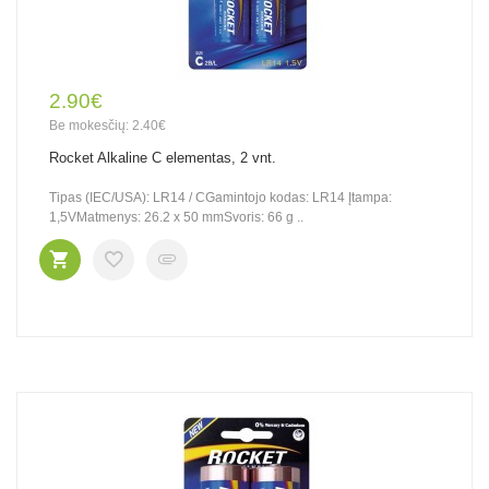
2.90€
Be mokesčių: 2.40€
Rocket Alkaline C elementas, 2 vnt.
Tipas (IEC/USA): LR14 / CGamintojo kodas: LR14 Įtampa:
1,5VMatmenys: 26.2 x 50 mmSvoris: 66 g ..