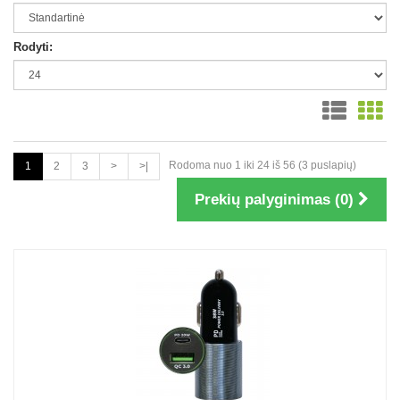
Rodyti:
Rodoma nuo 1 iki 24 iš 56 (3 puslapių)
1
2
3
>
>|
Prekių palyginimas (0)