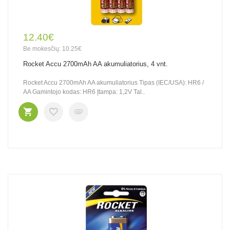
12.40€
Be mokesčių: 10.25€
Rocket Accu 2700mAh AA akumuliatorius, 4 vnt.
Rocket Accu 2700mAh AA akumuliatorius Tipas (IEC/USA): HR6 /
AA Gamintojo kodas: HR6 Įtampa: 1,2V Tal..