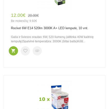
12.00€
20.00€
Be mokesčių: 9.92€
Rocket 6W E14 520lm 3000K A+ LED lemputė, 10 vnt.
Galia ir šviesos srautas: 6W, 520 liumenų (atitinka 40W kaitrinę
lemputę)Spalvinė temperatūra: 3000K (šiltai balta)Kišti..