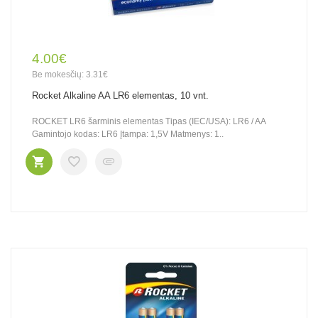
4.00€
Be mokesčių: 3.31€
Rocket Alkaline AA LR6 elementas, 10 vnt.
ROCKET LR6 šarminis elementas Tipas (IEC/USA): LR6 / AA
Gamintojo kodas: LR6 Įtampa: 1,5V Matmenys: 1..