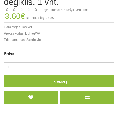
degiklis, 1 vnt.
0 įvertinimai
/
Parašyti įvertinimą
3.60€
Be mokesčių: 2.98€
Gamintojas:
Rocket
Prekės kodas:
LighterWP
Prieinamumas:
Sandėlyje
Kiekis
Į krepšelį