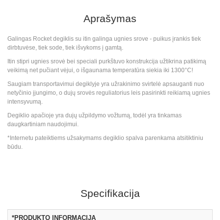
Aprašymas
Galingas Rocket degiklis su itin galinga ugnies srove - puikus įrankis tiek
dirbtuvėse, tiek sode, tiek išvykoms į gamtą.
Itin stipri ugnies srovė bei speciali purkštuvo konstrukcija užtikrina patikimą
veikimą net pučiant vėjui, o išgaunama temperatūra siekia iki 1300°C!
Saugiam transportavimui degiklyje yra užrakinimo svirtelė apsauganti nuo
netyčinio įjungimo, o dujų srovės reguliatorius leis pasirinkti reikiamą ugnies
intensyvumą.
Degiklio apačioje yra dujų užpildymo vožtumą, todėl yra tinkamas
daugkartiniam naudojimui.
*Internetu pateiktiems užsakymams degiklio spalva parenkama atsitiktiniu
būdu.
Specifikacija
*PRODUKTO INFORMACIJA