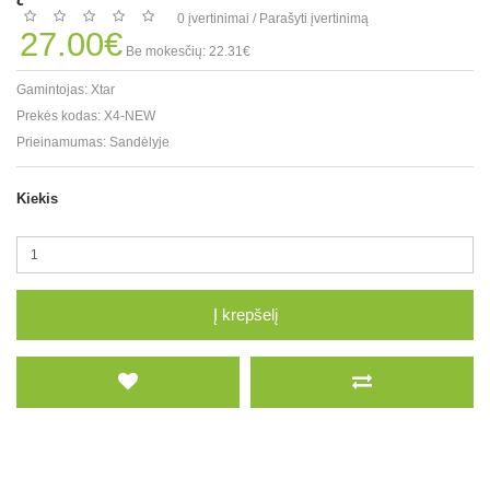
0 įvertinimai
/
Parašyti įvertinimą
27.00€
Be mokesčių: 22.31€
Gamintojas:
Xtar
Prekės kodas:
X4-NEW
Prieinamumas:
Sandėlyje
Kiekis
Į krepšelį