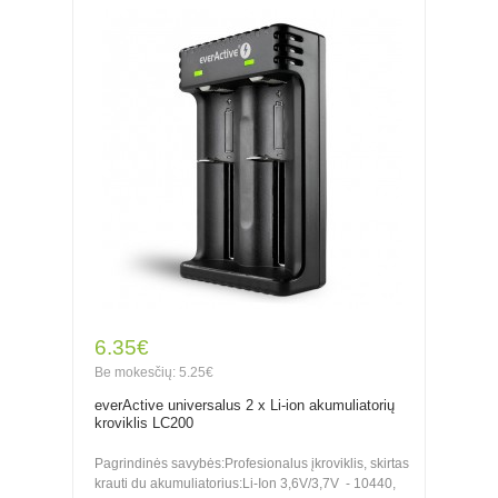
6.35€
Be mokesčių: 5.25€
everActive universalus 2 x Li-ion akumuliatorių
kroviklis LC200
Pagrindinės savybės:Profesionalus įkroviklis, skirtas
krauti du akumuliatorius:Li-Ion 3,6V/3,7V - 10440,