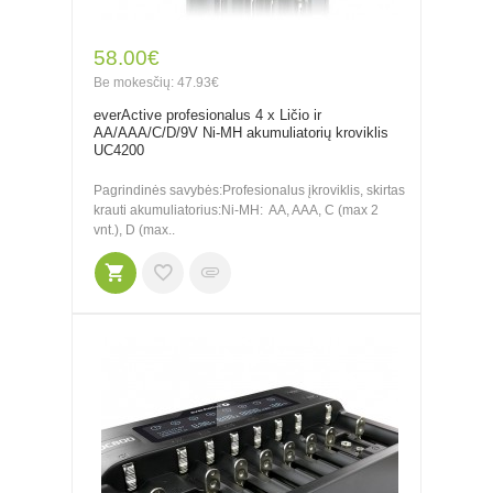
58.00€
Be mokesčių: 47.93€
everActive profesionalus 4 x Ličio ir
AA/AAA/C/D/9V Ni-MH akumuliatorių kroviklis
UC4200
Pagrindinės savybės:Profesionalus įkroviklis, skirtas
krauti akumuliatorius:Ni-MH: AA, AAA, C (max 2
vnt.), D (max..