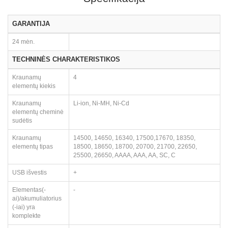
GARANTIJA
24 mėn.
TECHNINĖS CHARAKTERISTIKOS
Kraunamų
4
elementų kiekis
Kraunamų
Li-ion, Ni-MH, Ni-Cd
elementų cheminė
sudėtis
Kraunamų
14500, 14650, 16340, 17500,17670, 18350,
elementų tipas
18500, 18650, 18700, 20700, 21700, 22650,
25500, 26650, AAAA, AAA, AA, SC, C
USB išvestis
+
Elementas(-
-
ai)/akumuliatorius
(-iai) yra
komplekte