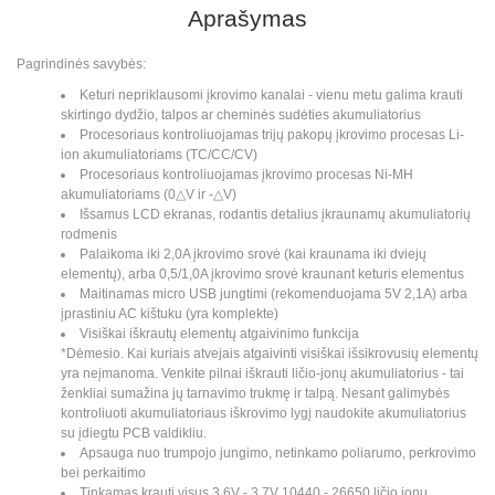
Aprašymas
Pagrindinės savybės:
Keturi nepriklausomi įkrovimo kanalai - vienu metu galima krauti
skirtingo dydžio, talpos ar cheminės sudėties akumuliatorius
Procesoriaus kontroliuojamas trijų pakopų įkrovimo procesas Li-
ion akumuliatoriams (TC/CC/CV)
Procesoriaus kontroliuojamas įkrovimo procesas Ni-MH
akumuliatoriams (0△V ir -△V)
Išsamus LCD ekranas, rodantis detalius įkraunamų akumuliatorių
rodmenis
Palaikoma iki 2,0A įkrovimo srovė (kai kraunama iki dviejų
elementų), arba 0,5/1,0A įkrovimo srovė kraunant keturis elementus
Maitinamas micro USB jungtimi (rekomenduojama 5V 2,1A) arba
įprastiniu AC kištuku (yra komplekte)
Visiškai iškrautų elementų atgaivinimo funkcija
*Dėmesio. Kai kuriais atvejais atgaivinti visiškai išsikrovusių elementų
yra neįmanoma. Venkite pilnai iškrauti ličio-jonų akumuliatorius - tai
ženkliai sumažina jų tarnavimo trukmę ir talpą. Nesant galimybės
kontroliuoti akumuliatoriaus iškrovimo lygį naudokite akumuliatorius
su įdiegtu PCB valdikliu.
Apsauga nuo trumpojo jungimo, netinkamo poliarumo, perkrovimo
bei perkaitimo
Tinkamas krauti visus 3,6V - 3,7V 10440 - 26650 ličio jonų