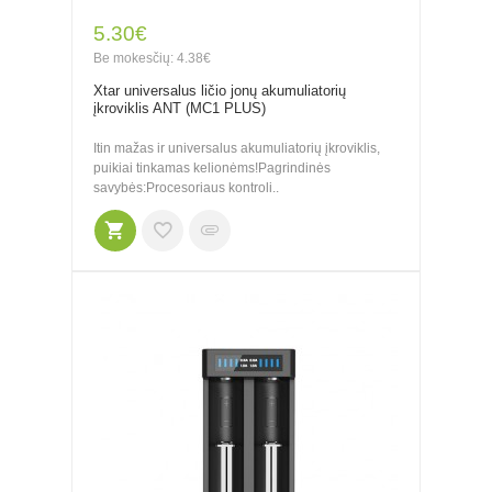
5.30€
Be mokesčių: 4.38€
Xtar universalus ličio jonų akumuliatorių
įkroviklis ANT (MC1 PLUS)
Itin mažas ir universalus akumuliatorių įkroviklis,
puikiai tinkamas kelionėms!Pagrindinės
savybės:Procesoriaus kontroli..