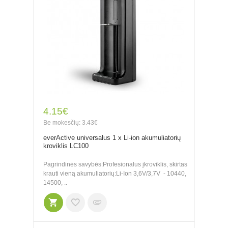
4.15€
Be mokesčių: 3.43€
everActive universalus 1 x Li-ion akumuliatorių
kroviklis LC100
Pagrindinės savybės:Profesionalus įkroviklis, skirtas
krauti vieną akumuliatorių:Li-Ion 3,6V/3,7V - 10440,
14500, ..