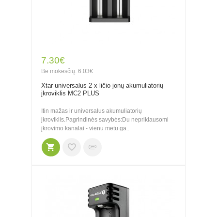
7.30€
Be mokesčių: 6.03€
Xtar universalus 2 x ličio jonų akumuliatorių
įkroviklis MC2 PLUS
Itin mažas ir universalus akumuliatorių
įkroviklis.Pagrindinės savybės:Du nepriklausomi
įkrovimo kanalai - vienu metu ga..