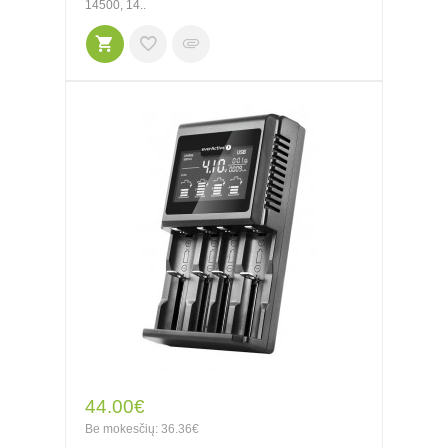
14500, 14..
44.00€
Be mokesčių: 36.36€