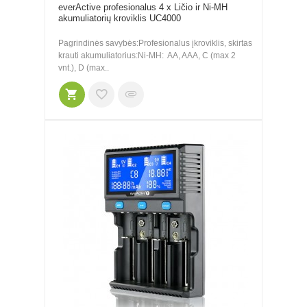
everActive profesionalus 4 x Ličio ir Ni-MH
akumuliatorių kroviklis UC4000
Pagrindinės savybės:Profesionalus įkroviklis, skirtas
krauti akumuliatorius:Ni-MH: AA, AAA, C (max 2
vnt.), D (max..