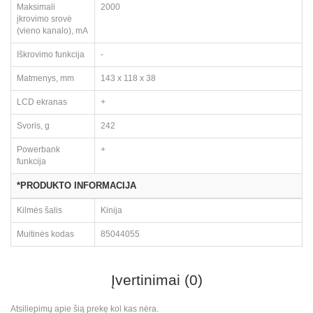
Maksimali
2000
įkrovimo srovė
(vieno kanalo), mA
Iškrovimo funkcija
-
Matmenys, mm
143 x 118 x 38
LCD ekranas
+
Svoris, g
242
Powerbank
+
funkcija
*PRODUKTO INFORMACIJA
Kilmės šalis
Kinija
Muitinės kodas
85044055
Įvertinimai (0)
Atsiliepimų apie šią prekę kol kas nėra.