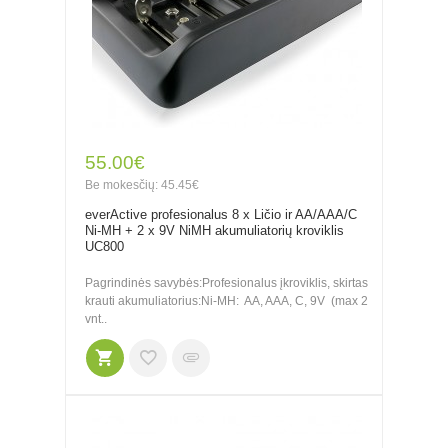
55.00€
Be mokesčių: 45.45€
everActive profesionalus 8 x Ličio ir AA/AAA/C
Ni-MH + 2 x 9V NiMH akumuliatorių kroviklis
UC800
Pagrindinės savybės:Profesionalus įkroviklis, skirtas
krauti akumuliatorius:Ni-MH: AA, AAA, C, 9V (max 2
vnt..