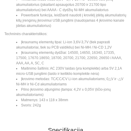
akumuliatorius (įskaitant apsaugotus 20700 ir 21700 tipo
akumuliatorius) bei AAAA - C dydžių Ni-MH akumuliatorius
Powerbank funkcija, leidžianti naudoti į kroviklį įdėtą akumuliatorių
kitų įrenginių įkrovimui USB jungtimi (naudojamas 4 įkrovimo kanale
įdėtas akumuliatorius)
Techninės charakteristikos:
Įkraunamų elementų tipai: Li-ion 3,6V-3,7V (tiek paprasti
akumuliatoriai, tiek su PCB valdikliu) bei Ni-MH / Ni-CD 1,2V
Įkraunamų elementų dydžiai:
14500, 14650, 16340, 17335,
17500, 17670.18650, 18700, 20700, 21700, 22650, 26650 / AAAA,
AAA, AA, A, SC, C
Maitinimo šaltinis: AC 230V laidas (yra komplekte) arba 5V 2,1A
micro-USB jungtimi (laido ir keitiklio komplekte nėra)
Įkrovimo metodas:
TC/CC/CV Li-ion akumuliatoriams;
0△V ir -△V
Ni-MH ir Ni-Cd akumuliatoriams
Pilno įkrovimo atjungimo įtampa: 4,2V
± 0,05V (ličio-jonų
akumuliatoriams)
Matmenys:
143 x 118 x 38mm
Svoris: 242g
Specifikacija