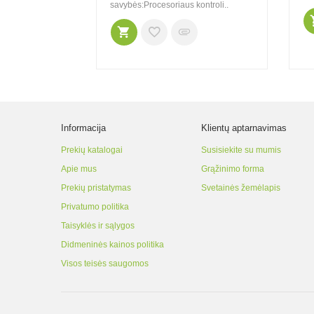
1,2V): AA, AAA,
savybės:Procesoriaus kontroli..
Informacija
Klientų aptarnavimas
Prekių katalogai
Susisiekite su mumis
Apie mus
Grąžinimo forma
Prekių pristatymas
Svetainės žemėlapis
Privatumo politika
Taisyklės ir sąlygos
Didmeninės kainos politika
Visos teisės saugomos