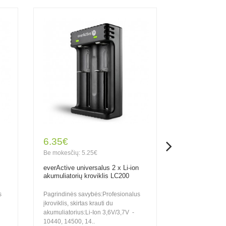
6.35€
20.30€
Be mokesčių: 5.25€
Be mokesčių: 1
everActive universalus 2 x Li-ion
Xtar universalu
akumuliatorių kroviklis LC200
akumuliatorių į
ekranu X2
s
Pagrindinės savybės:Profesionalus
Pagrindinės sa
įkroviklis, skirtas krauti du
nepriklausomi į
akumuliatorius:Li-Ion 3,6V/3,7V -
metu galima krau
10440, 14500, 14..