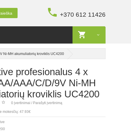
aieška
+370 612 11426
/9V Ni-MH akumuliatorių kroviklis UC4200
ive profesionalus 4 x
ir AA/AAA/C/D/9V Ni-MH
atorių kroviklis UC4200
0 įvertinimai
/
Parašyti įvertinimą
e mokesčių: 47.93€
ive
200