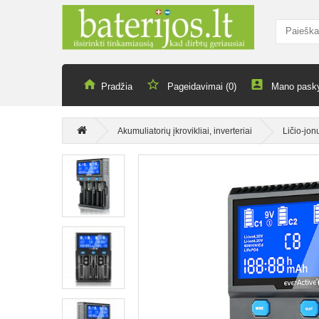
Pradžia
Pageidavimai (0)
Mano pask
Akumuliatorių įkrovikliai, inverteriai
Ličio-jon