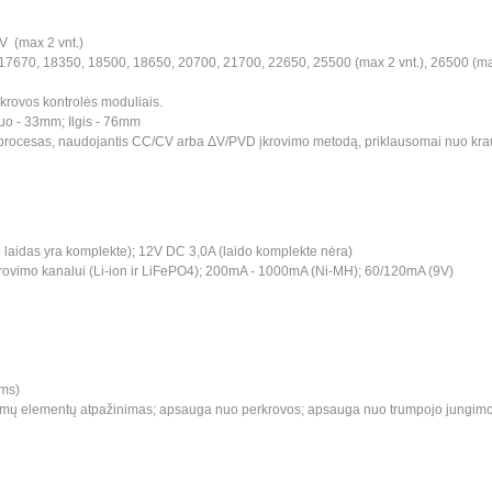
9V (max 2 vnt.)
17670, 18350, 18500, 18650, 20700, 21700, 22650, 25500 (max 2 vnt.), 26500 (max 
krovos kontrolės moduliais.
o - 33mm; Ilgis - 76mm
procesas, naudojantis CC/CV arba ΔV/PVD įkrovimo metodą, priklausomai nuo kra
mo laidas yra komplekte); 12V DC 3,0A (laido komplekte nėra)
rovimo kanalui (Li-ion ir LiFePO4); 200mA - 1000mA (Ni-MH); 60/120mA (9V)
ams)
ų elementų atpažinimas; apsauga nuo perkrovos; apsauga nuo trumpojo jungimo; 