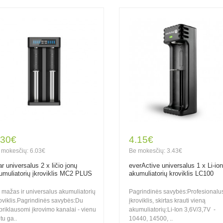
.30€
4.15€
 mokesčių: 6.03€
Be mokesčių: 3.43€
ar universalus 2 x ličio jonų
everActive universalus 1 x Li-ion
umuliatorių įkroviklis MC2 PLUS
akumuliatorių kroviklis LC100
n mažas ir universalus akumuliatorių
Pagrindinės savybės:Profesionalu
roviklis.Pagrindinės savybės:Du
įkroviklis, skirtas krauti vieną
priklausomi įkrovimo kanalai - vienu
akumuliatorių:Li-Ion 3,6V/3,7V -
tu ga..
10440, 14500, ..