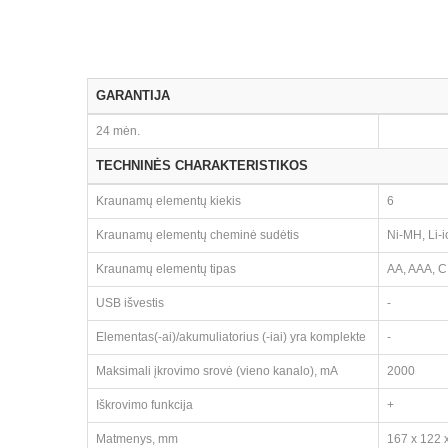
GARANTIJA
24 mėn.
TECHNINĖS CHARAKTERISTIKOS
Kraunamų elementų kiekis
6
Kraunamų elementų cheminė sudėtis
Ni-MH, Li-
Kraunamų elementų tipas
AA, AAA, C
USB išvestis
-
Elementas(-ai)/akumuliatorius (-iai) yra komplekte
-
Maksimali įkrovimo srovė (vieno kanalo), mA
2000
Iškrovimo funkcija
+
Matmenys, mm
167 x 122 