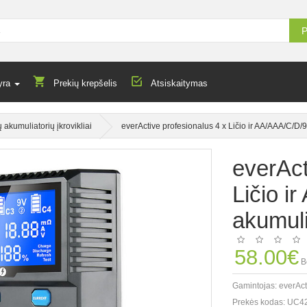
P
yra
Prekių krepšelis
Atsiskaitymas
ų akumuliatorių įkrovikliai
everActive profesionalus 4 x Ličio ir AA/AAA/C/D
everAct
Ličio 
akumuli
58.00€
B
Gamintojas:
everAct
Prekės kodas:
UC4