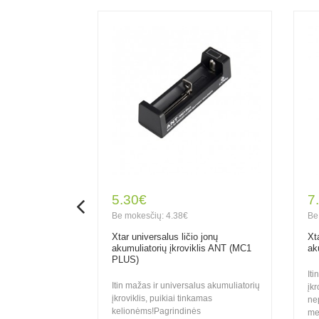
5.30€
7
Be mokesčių: 4.38€
Be
us Li-
Xtar universalus ličio jonų
Xt
H akumuliatorių
akumuliatorių įkroviklis ANT (MC1
ak
ank funkcija
PLUS)
Iti
Itin mažas ir universalus akumuliatorių
įk
Profesionalus
įkroviklis, puikiai tinkamas
ne
ti vieną
kelionėms!Pagrindinės
me