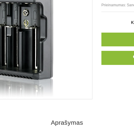
Prieinamumas:
San
K
Aprašymas