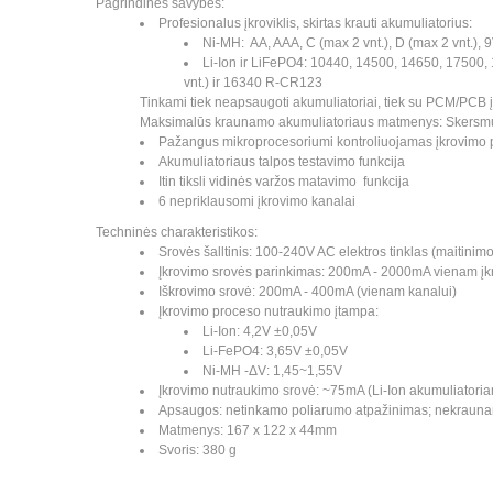
Pagrindinės savybės:
Profesionalus įkroviklis, skirtas krauti akumuliatorius:
Ni-MH: AA, AAA, C (max 2 vnt.), D (max 2 vnt.), 
Li-Ion ir LiFePO4: 10440, 14500, 14650, 17500, 
vnt.) ir 16340 R-CR123
Tinkami tiek neapsaugoti akumuliatoriai, tiek su PCM/PCB į
Maksimalūs kraunamo akumuliatoriaus matmenys: Skersmu
Pažangus mikroprocesoriumi kontroliuojamas įkrovimo 
Akumuliatoriaus talpos testavimo funkcija
Itin tiksli vidinės varžos matavimo funkcija
6 nepriklausomi įkrovimo kanalai
Techninės charakteristikos:
Srovės šalltinis: 100-240V AC elektros tinklas (maitini
Įkrovimo srovės parinkimas: 200mA - 2000mA vienam įk
Iškrovimo srovė: 200mA - 400mA (vienam kanalui)
Įkrovimo proceso nutraukimo įtampa:
Li-Ion: 4,2V ±0,05V
Li-FePO4: 3,65V ±0,05V
Ni-MH -ΔV: 1,45~1,55V
Įkrovimo nutraukimo srovė: ~75mA (Li-Ion akumuliatori
Apsaugos: netinkamo poliarumo atpažinimas; nekraunam
Matmenys: 167 x 122 x 44mm
Svoris: 380 g