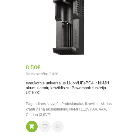
8.50€
Be mokesčių: 7.02€
everActive universalus Li-Ion/LiFePO4 ir Ni-MH
akumuliatorių kroviklis su Powerbank funkcija
UC100C
Pagrindinės savybės:Profesionalus įkroviklis, skirtas
krauti vieną akumuliatorių:Ni-MH (1,2V): AA, AAA,
CLi-Ion (3,6V/3,..