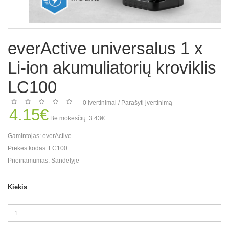
everActive universalus 1 x
Li-ion akumuliatorių kroviklis
LC100
0 įvertinimai
/
Parašyti įvertinimą
4.15€
Be mokesčių: 3.43€
Gamintojas:
everActive
Prekės kodas:
LC100
Prieinamumas:
Sandėlyje
Kiekis