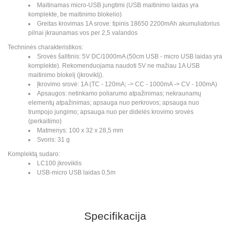
Maitinamas micro-USB jungtimi (USB maitinimo laidas yra
komplekte, be maitinimo blokelio)
Greitas krovimas 1A srove: tipinis 18650 2200mAh akumuliatorius
pilnai įkraunamas vos per 2,5 valandos
Techninės charakteristikos:
Srovės šalltinis: 5V DC/1000mA (50cm USB - micro USB laidas yra
komplekte). Rekomenduojama naudoti 5V ne mažiau 1A USB
maitinimo blokelį (įkroviklį).
Įkrovimo srovė: 1A (TC - 120mA; -> CC - 1000mA -> CV - 100mA)
Apsaugos: netinkamo poliarumo atpažinimas; nekraunamų
elementų atpažinimas; apsauga nuo perkrovos; apsauga nuo
trumpojo jungimo; apsauga nuo per didelės krovimo srovės
(perkaitimo)
Matmenys: 100 x 32 x 28,5 mm
Svoris: 31 g
Komplektą sudaro:
LC100 įkroviklis
USB-micro USB laidas 0,5m
Specifikacija