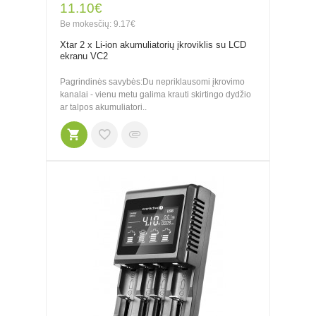
11.10€
Be mokesčių: 9.17€
Xtar 2 x Li-ion akumuliatorių įkroviklis su LCD
ekranu VC2
Pagrindinės savybės:Du nepriklausomi įkrovimo
kanalai - vienu metu galima krauti skirtingo dydžio
ar talpos akumuliatori..