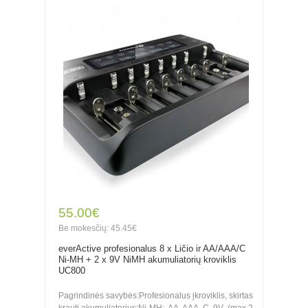
55.00€
Be mokesčių: 45.45€
everActive profesionalus 8 x Ličio ir AA/AAA/C
Ni-MH + 2 x 9V NiMH akumuliatorių kroviklis
UC800
Pagrindinės savybės:Profesionalus įkroviklis, skirtas