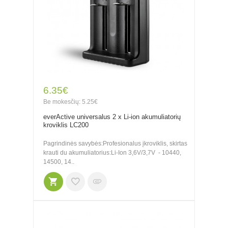
6.35€
Be mokesčių: 5.25€
everActive universalus 2 x Li-ion akumuliatorių
kroviklis LC200
Pagrindinės savybės:Profesionalus įkroviklis, skirtas
krauti du akumuliatorius:Li-Ion 3,6V/3,7V - 10440,
14500, 14..