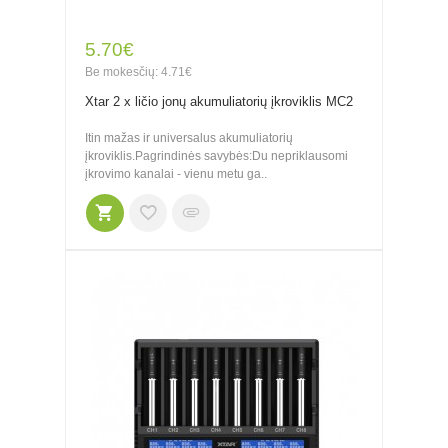
5.70€
Be mokesčių: 4.71€
Xtar 2 x ličio jonų akumuliatorių įkroviklis MC2
Itin mažas ir universalus akumuliatorių
įkroviklis.Pagrindinės savybės:Du nepriklausomi
įkrovimo kanalai - vienu metu ga..