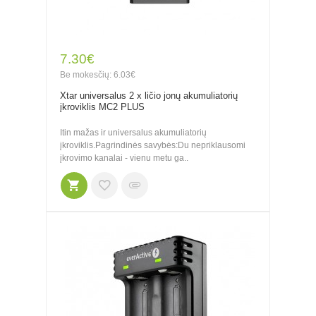
7.30€
Be mokesčių: 6.03€
Xtar universalus 2 x ličio jonų akumuliatorių
įkroviklis MC2 PLUS
Itin mažas ir universalus akumuliatorių
įkroviklis.Pagrindinės savybės:Du nepriklausomi
įkrovimo kanalai - vienu metu ga..