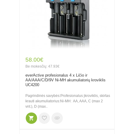
58.00€
Be mokesčių: 47.93€
everActive profesionalus 4 x Ličio ir
AA/AAA/C/D/9V Ni-MH akumuliatorių kroviklis
UC4200
Pagrindinės savybės:Profesionalus įkroviklis, skirtas
krauti akumuliatorius:Ni-MH: AA, AAA, C (max 2
vnt.), D (max..