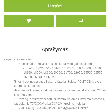
Į krepšelį
Aprašymas
Pagrindinės savybės:
Profesionalus įkroviklis, skirtas krauti vieną akumuliatorių:
Li-Ion 3,6V/3,7V - 10440, 14500, 14650, 17500, 17670,
18350, 18500, 18650, 20700, 21700, 22650, 25500, 26500,
26650, 16340 R-CR123
Tinkami tiek neapsaugoti akumuliatoriai, tiek su PCM/PCB įkrovos
kontrolės moduliais
Maksimalūs kraunamo akumuliatoriaus matmenys: skersmuo - 26mm;
Ilgis - 28-72mm
Pažangus mikroprocesoriumi kontroliuojamas įkrovimo procesas,
naudojantis TC/CC/CV arba CC/-Δ V įkrovimo metodą
Gliai iškautų 0V akumuliatorių reaktyyvavimo funkcija