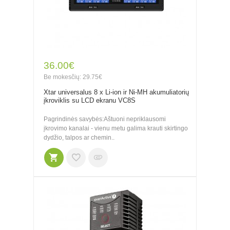
36.00€
Be mokesčių: 29.75€
Xtar universalus 8 x Li-ion ir Ni-MH akumuliatorių
įkroviklis su LCD ekranu VC8S
Pagrindinės savybės:Aštuoni nepriklausomi
įkrovimo kanalai - vienu metu galima krauti skirtingo
dydžio, talpos ar chemin..