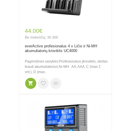
44.00€
Be mokesčių: 36.36€
everActive profesionalus 4 x Ličio ir Ni-MH
akumuliatorių kroviklis UC4000
Pagrindinės savybės:Profesionalus įkroviklis, skirtas
krauti akumuliatorius:Ni-MH: AA, AAA, C (max 2
vnt.), D (max..