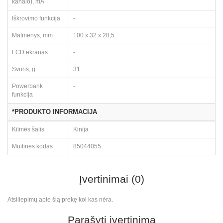
kanalo), mA
Iškrovimo funkcija
-
Matmenys, mm
100 x 32 x 28,5
LCD ekranas
-
Svoris, g
31
Powerbank
-
funkcija
*PRODUKTO INFORMACIJA
Kilmės šalis
Kinija
Muitinės kodas
85044055
Įvertinimai (0)
Atsiliepimų apie šią prekę kol kas nėra.
Parašyti įvertinimą