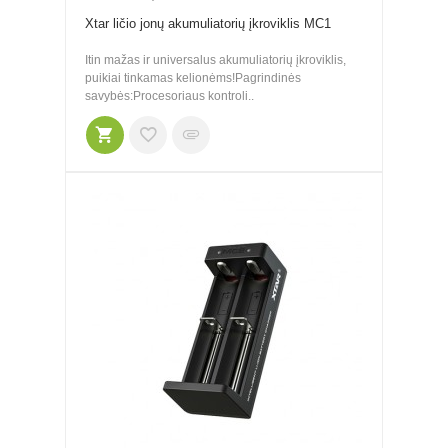
Xtar ličio jonų akumuliatorių įkroviklis MC1
Itin mažas ir universalus akumuliatorių įkroviklis,
puikiai tinkamas kelionėms!Pagrindinės
savybės:Procesoriaus kontroli..