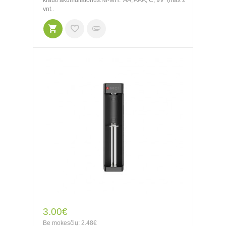
krauti akumuliatorius:Ni-MH: AA, AAA, C, 9V (max 2
vnt..
3.00€
Be mokesčių: 2.48€