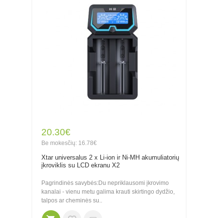
20.30€
Be mokesčių: 16.78€
Xtar universalus 2 x Li-ion ir Ni-MH akumuliatorių
įkroviklis su LCD ekranu X2
Pagrindinės savybės:Du nepriklausomi įkrovimo
kanalai - vienu metu galima krauti skirtingo dydžio,
talpos ar cheminės su..