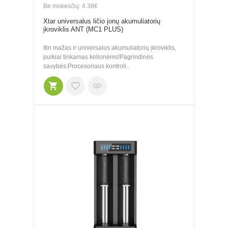
Be mokesčių: 4.38€
Xtar universalus ličio jonų akumuliatorių
įkroviklis ANT (MC1 PLUS)
Itin mažas ir universalus akumuliatorių įkroviklis,
puikiai tinkamas kelionėms!Pagrindinės
savybės:Procesoriaus kontroli..