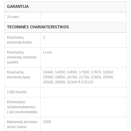
GARANTIJA
24 mėn.
TECHNINĖS CHARAKTERISTIKOS
Kraunamų
1
elementų kiekis
Kraunamų
Li-ion
elementų cheminė
sudėtis
Kraunamų
10440, 14500, 14650, 17500, 17670, 18350,
elementų tipas
18500, 18650, 20700, 21700, 22650, 25500,
26500, 26650, 16340 R-CR123
USB išvestis
-
Elementas(-
-
ai)/akumuliatorius
(-iai) yra komplekte
Maksimali įkrovimo
1000
srovė (vieno