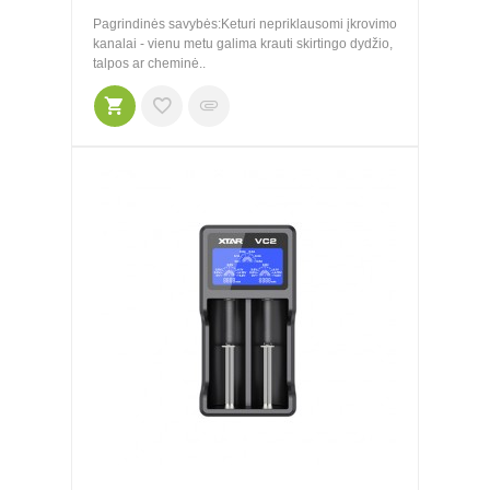
Pagrindinės savybės:Keturi nepriklausomi įkrovimo
kanalai - vienu metu galima krauti skirtingo dydžio,
talpos ar cheminė..