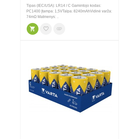
Tipas (IEC/USA): LR14 / C Gamintojo kodas:
PC1400 Įtampa: 1,5VTalpa: 8240mAhVidinė varža:
74mΩ Matmenys: ..