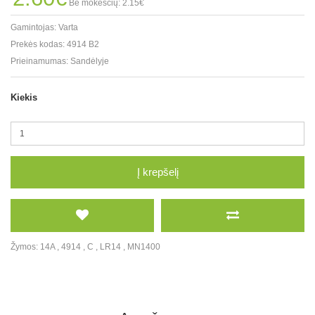
Be mokesčių: 2.15€
Gamintojas:
Varta
Prekės kodas:
4914 B2
Prieinamumas:
Sandėlyje
Kiekis
Į krepšelį
Žymos:
14A
,
4914
,
C
,
LR14
,
MN1400