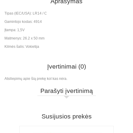
Aprašymas
Tipas (IEC/USA): LR14 / C
Gamintojo kodas: 4914
Įtampa: 1,5V
Matmenys: 26.2 x 50 mm
Kilmės šalis: Vokietija
Įvertinimai (0)
Atsiliepimų apie šią prekę kol kas nėra.
Parašyti įvertinimą
Susijusios prekės