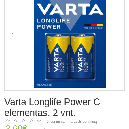
Varta Longlife Power C
elementas, 2 vnt.
0 įvertinimai
/
Parašyti įvertinimą
2.60€