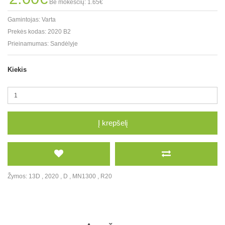
Be mokesčių: 1.65€
Gamintojas:
Varta
Prekės kodas:
2020 B2
Prieinamumas:
Sandėlyje
Kiekis
Į krepšelį
Žymos:
13D
,
2020
,
D
,
MN1300
,
R20