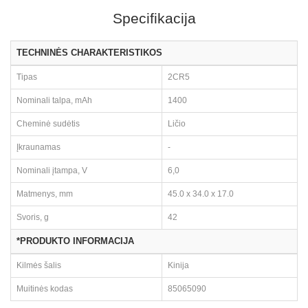
Specifikacija
TECHNINĖS CHARAKTERISTIKOS
Tipas
2CR5
Nominali talpa, mAh
1400
Cheminė sudėtis
Ličio
Įkraunamas
-
Nominali įtampa, V
6,0
Matmenys, mm
45.0 x 34.0 x 17.0
Svoris, g
42
*PRODUKTO INFORMACIJA
Kilmės šalis
Kinija
Muitinės kodas
85065090