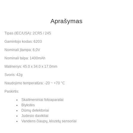
Aprašymas
Tipas (IEC/USA): 2CR5 / 245
Gamintojo kodas: 6203
Nominali įtampa: 6,0V
Nominali talpa: 1400mAh
Matmenys: 45.0 x 34.0 x 17.0mm
Svoris: 42g
Naudojimo temperatūra: -20 ~ +70 °C
Paskirtis:
Skaitmeniniai fotoaparatai
Blykstės
Dūmų detektoriai
Judesio davikliai
Vandens čiaupų, klozetų sensoriai