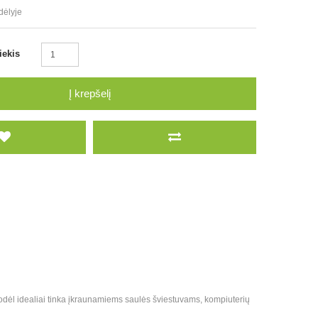
dėlyje
iekis
Į krepšelį
i, todėl idealiai tinka įkraunamiems saulės šviestuvams, kompiuterių