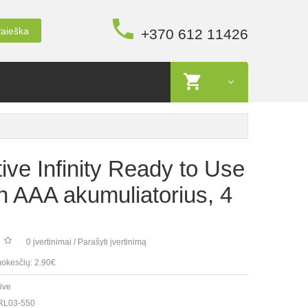
aieška
+370 612 11426
ive Infinity Ready to Use
 AAA akumuliatorius, 4
0 įvertinimai
/
Parašyti įvertinimą
okesčių: 2.90€
ive
RL03-550