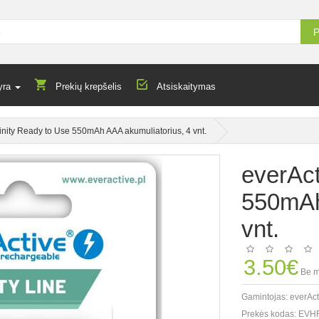
P
yra
Prekių krepšelis
Atsiskaitymas
finity Ready to Use 550mAh AAA akumuliatorius, 4 vnt.
everAct
550mAh
vnt.
3.50€
Be m
Gamintojas:
everAct
Prekės kodas:
EVH