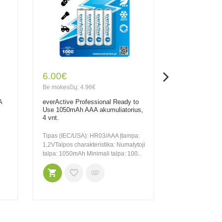
6.00€
9.70€
Be mokesčių: 4.96€
Be mokesčių: 8
A
everActive Professional Ready to
Varta Recharg
Use 1050mAh AAA akumuliatorius,
1000mAh AAA a
4 vnt.
4 vnt.
Tipas (IEC/USA): HR03/AAA Įtampa:
Tipas (IEC/USA
1,2VTalpos charakteristika: Numatytoji
1,2VTalpos char
talpa: 1050mAh Minimali talpa: 100..
Matmenys: 44.5 
14gTer..