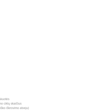
akuotės
mo ciklų skaičius
iško iškrovimo atveju)