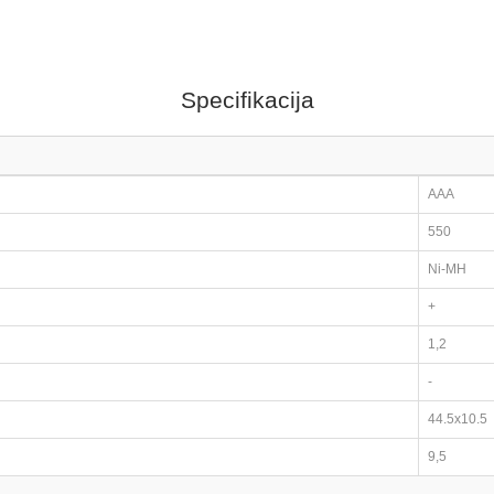
Specifikacija
AAA
550
Ni-MH
+
1,2
-
44.5x10.5
9,5