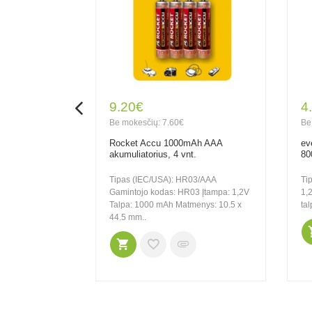
9.20€
4
Be mokesčių: 7.60€
Be
u Power
Rocket Accu 1000mAh AAA
ev
atorius 56703,
akumuliatorius, 4 vnt.
80
Tipas (IEC/USA): HR03/AAA
Ti
/AA Įtampa:
Gamintojo kodas: HR03 Įtampa: 1,2V
1,
istika: 800mAh
Talpa: 1000 mAh Matmenys: 10.5 x
ta
5 mm Svoris:
44.5 mm..