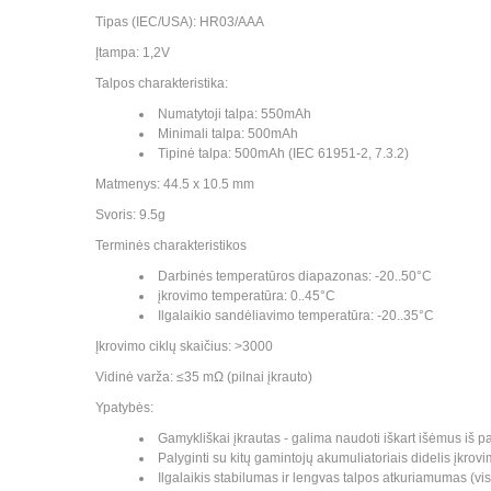
Tipas (IEC/USA): HR03/AAA
Įtampa: 1,2V
Talpos charakteristika:
Numatytoji talpa: 550mAh
Minimali talpa: 500mAh
Tipinė talpa: 500mAh (IEC 61951-2, 7.3.2)
Matmenys: 44.5 x 10.5 mm
Svoris: 9.5g
Terminės charakteristikos
Darbinės temperatūros diapazonas: -20..50°C
įkrovimo temperatūra: 0..45°C
Ilgalaikio sandėliavimo temperatūra: -20..35°C
Įkrovimo ciklų skaičius: >3000
Vidinė varža: ≤35 mΩ (pilnai įkrauto)
Ypatybės:
Gamykliškai įkrautas - galima naudoti iškart išėmus iš p
Palyginti su kitų gamintojų akumuliatoriais didelis įkrovi
Ilgalaikis stabilumas ir lengvas talpos atkuriamumas (vis