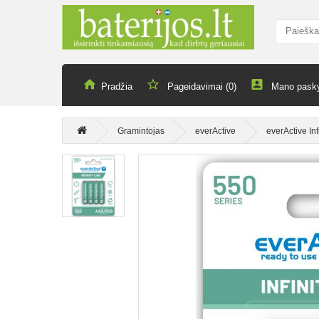
Pradžia
Pageidavimai (0)
Mano pask
Gramintojas
everActive
everActive In