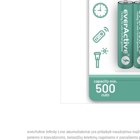
everAvtive Infinity Line akumuliatoriai yra pritaikyti naudojimui ma
pelėms ir klaivatūroms, belaidžių telefonų rageliams ir panašiems 