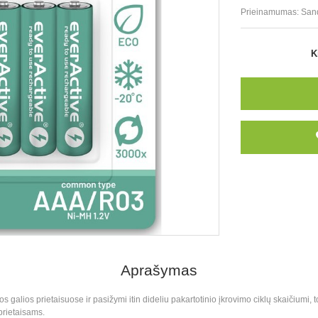
Prieinamumas:
San
K
Aprašymas
žos galios prietaisuose ir pasižymi itin dideliu pakartotinio įkrovimo ciklų skaičium
prietaisams.