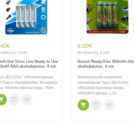
.40€
8.00€
 mokesčių: 3.64€
Be mokesčių: 6.61€
erActive Silver Line Ready to Use
Rocket Ready2Use 850mAh AA
0mAh AAA akumuliatorius, 4 vnt.
akumuliatorius, 4 vnt.
pas (IEC/USA): HR03/AAA Įtampa:
Rocket paruošti naudojimui
2VTalpos charakteristika: Numatytoji
akumuliatoriai Tipas (IEC/USA):
lpa: 800mAh Minimali talpa: 750m..
HR03/AAA Gamintojo kodas:
HR03/RTU Įtampa: 1,2V ..