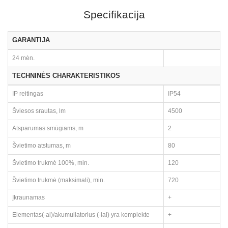
Specifikacija
GARANTIJA
24 mėn.
TECHNINĖS CHARAKTERISTIKOS
IP reitingas
IP54
Šviesos srautas, lm
4500
Atsparumas smūgiams, m
2
Švietimo atstumas, m
80
Švietimo trukmė 100%, min.
120
Švietimo trukmė (maksimali), min.
720
Įkraunamas
+
Elementas(-ai)/akumuliatorius (-iai) yra komplekte
+