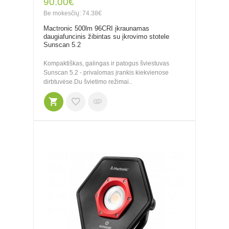
90.00€
Be mokesčių: 74.38€
Mactronic 500lm 96CRI įkraunamas
daugiafuncinis žibintas su įkrovimo stotele
Sunscan 5.2
Kompaktiškas, galingas ir patogus šviestuvas
Sunscan 5.2 - privalomas įrankis kiekvienose
dirbtuvėse.Du švietimo režimai..