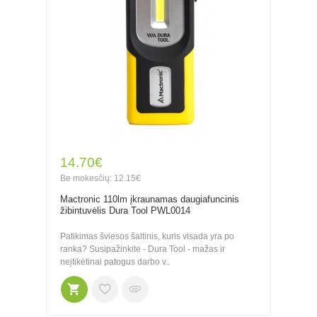
14.70€
Be mokesčių: 12.15€
Mactronic 110lm įkraunamas daugiafuncinis
žibintuvėlis Dura Tool PWL0014
Patikimas šviesos šaltinis, kuris visada yra po
ranka? Susipažinkite - Dura Tool - mažas ir
neįtikėtinai patogus darbo v..