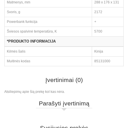
Matmenys, mm
288 x 176 x 131
Svoris, g
2172
Powerbank funkcija
+
Šviesos spalvinė temperatūra, K
5700
*PRODUKTO INFORMACIJA
Kilmės šalis
Kinija
Muitinės kodas
85131000
Įvertinimai (0)
Atsiliepimų apie šią prekę kol kas nėra.
Parašyti įvertinimą
Susijusios prekės