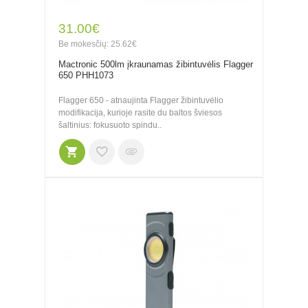
31.00€
Be mokesčių: 25.62€
Mactronic 500lm įkraunamas žibintuvėlis Flagger
650 PHH1073
Flagger 650 - atnaujinta Flagger žibintuvėlio
modifikacija, kurioje rasite du baltos šviesos
šaltinius: fokusuoto spindu..