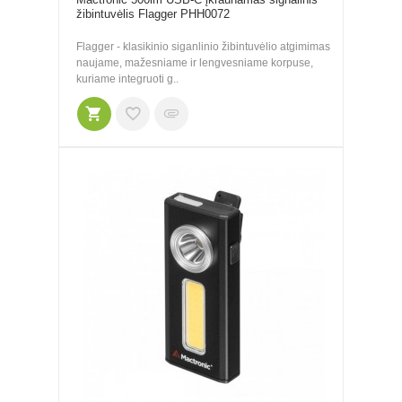
žibintuvėlis Flagger PHH0072
Flagger - klasikinio siganlinio žibintuvėlio atgimimas
naujame, mažesniame ir lengvesniame korpuse,
kuriame integruoti g..