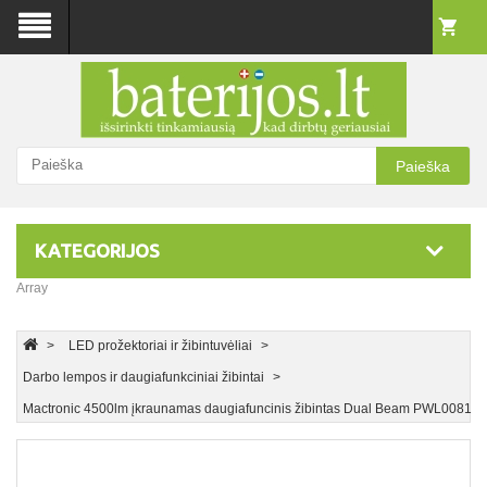
Paieška
KATEGORIJOS
Array
LED prožektoriai ir žibintuvėliai
Darbo lempos ir daugiafunkciniai žibintai
Mactronic 4500lm įkraunamas daugiafuncinis žibintas Dual Beam PWL0081