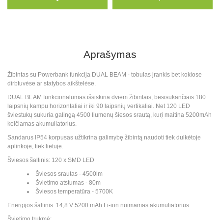
Aprašymas
Žibintas su Powerbank funkcija DUAL BEAM - tobulas įrankis bet kokiose
dirbtuvėse ar statybos aikštelėse.
DUAL BEAM funkcionalumas išsiskiria dviem žibintais, besisukančiais 180
laipsnių kampu horizontaliai ir iki 90 laipsnių vertikaliai. Net 120 LED
šviestukų sukuria galingą 4500 liumenų šiesos srautą, kurį maitina 5200mAh
keičiamas akumuliatorius.
Sandarus IP54 korpusas užtikrina galimybę žibintą naudoti tiek dulkėtoje
aplinkoje, tiek lietuje.
Šviesos šaltinis: 120 x SMD LED
Šviesos srautas - 4500lm
Švietimo atstumas - 80m
Šviesos temperatūra - 5700K
Energijos šaltinis: 14,8 V 5200 mAh Li-ion nuimamas akumuliatorius
Švietimo trukmė: