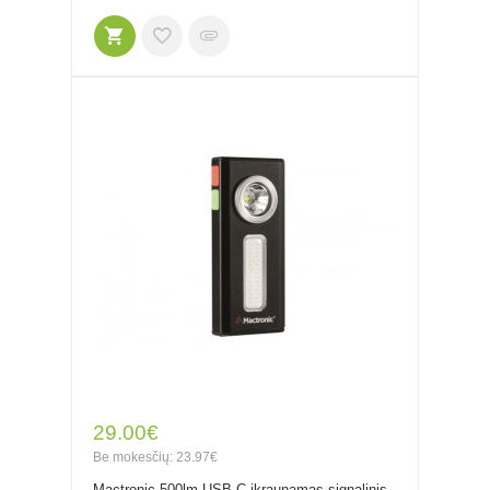
29.00€
Be mokesčių: 23.97€
Mactronic 500lm USB-C įkraunamas signalinis