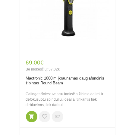
69.00€
Be mokesčių: 57.02€
Mactronic 1000lm įkraunamas daugiafuncinis
žibintas Round Beam
Galingas šviestuvas su lanksčia žibinto dalimi ir
defokusuotu spinduliu, idealiai tinkantis tiek
dirbtuvėms, tiek darbui..