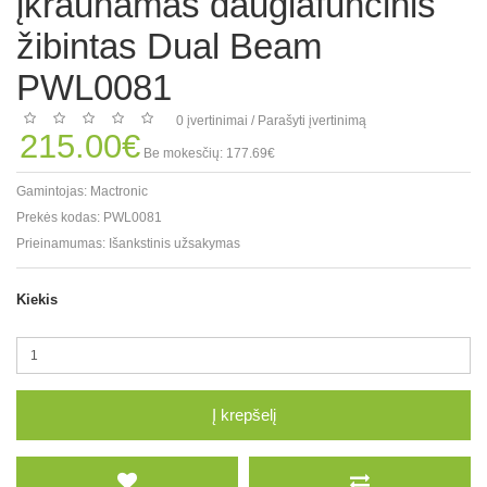
įkraunamas daugiafuncinis
žibintas Dual Beam
PWL0081
0 įvertinimai
/
Parašyti įvertinimą
215.00€
Be mokesčių: 177.69€
Gamintojas:
Mactronic
Prekės kodas:
PWL0081
Prieinamumas:
Išankstinis užsakymas
Kiekis
Į krepšelį