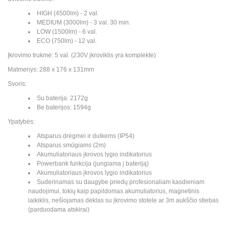
HIGH (4500lm) - 2 val.
MEDIUM (3000lm) - 3 val. 30 min.
LOW (1500lm) - 6 val.
ECO (750lm) - 12 val.
Įkrovimo trukmė: 5 val. (230V įkroviklis yra komplekte)
Matmenys: 288 x 176 x 131mm
Svoris:
Su baterija: 2172g
Be baterijos: 1594g
Ypatybės:
Atsparus drėgmei ir dulkėms (IP54)
Atsparus smūgiams (2m)
Akumuliatoriaus įkrovos lygio indikatorius
Powerbank funkcija (jungiama į bateriją)
Akumuliatoriaus įkrovos lygio indikatorius
Suderinamas su daugybe priedų profesionaliam kasdieniam
naudojimui, tokių kaip papildomas akumuliatorius, magnetinis
laikiklis, nešiojamas dėklas su įkrovimo stotele ar 3m aukščio stiebas
(parduodama atskirai)