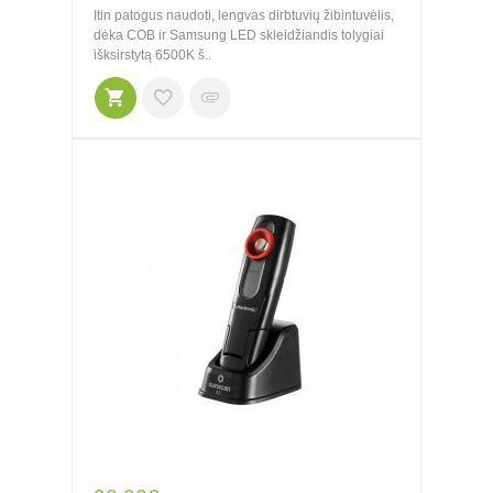
Itin patogus naudoti, lengvas dirbtuvių žibintuvėlis,
dėka COB ir Samsung LED skleidžiandis tolygiai
išksirstytą 6500K š..