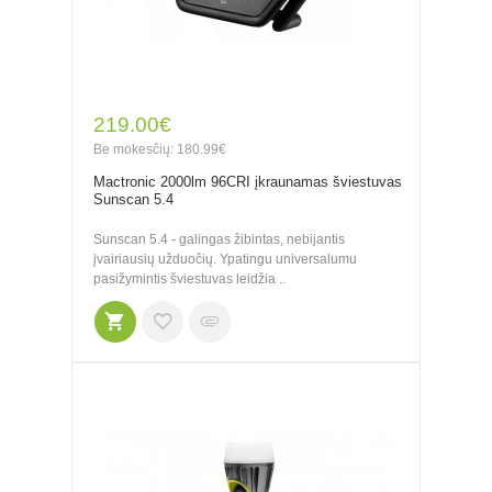
219.00€
Be mokesčių: 180.99€
Mactronic 2000lm 96CRI įkraunamas šviestuvas
Sunscan 5.4
Sunscan 5.4 - galingas žibintas, nebijantis
įvairiausių užduočių. Ypatingu universalumu
pasižymintis šviestuvas leidžia ..