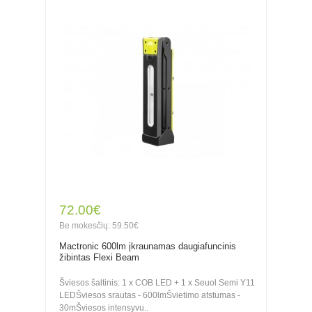
72.00€
Be mokesčių: 59.50€
Mactronic 600lm įkraunamas daugiafuncinis
žibintas Flexi Beam
Šviesos šaltinis: 1 x COB LED + 1 x Seuol Semi Y11
LEDŠviesos srautas - 600lmŠvietimo atstumas -
30mŠviesos intensyvu..