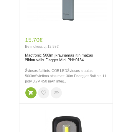
15.70€
Be mokesčių: 12.98€
Mactronic 500lm įkraunamas itin mažas
žibintuvėlis Flagger Mini PHH0134
Šviesos šaltinis: COB LEDŠviesos srautas:
500lmŠvietimo atstumas: 30m Energijos šaltinis: Li-
poly 3.7V 450 mAh integ..