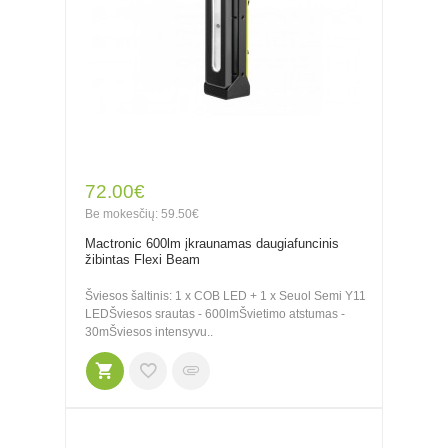
72.00€
Be mokesčių: 59.50€
Mactronic 600lm įkraunamas daugiafuncinis
žibintas Flexi Beam
Šviesos šaltinis: 1 x COB LED + 1 x Seuol Semi Y11
LEDŠviesos srautas - 600lmŠvietimo atstumas -
30mŠviesos intensyvu..