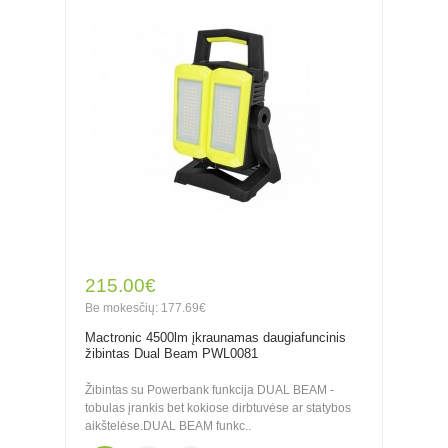
215.00€
Be mokesčių: 177.69€
Mactronic 4500lm įkraunamas daugiafuncinis
žibintas Dual Beam PWL0081
Žibintas su Powerbank funkcija DUAL BEAM -
tobulas įrankis bet kokiose dirbtuvėse ar statybos
aikštelėse.DUAL BEAM funkc..