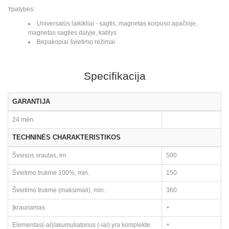
Ypatybės:
Universalūs laikikliai - sagtis, magnetas korpuso apačioje,
magnetas sagties dalyje, kablys
Bepakopiai švietimo režimai
Specifikacija
GARANTIJA
24 mėn.
TECHNINĖS CHARAKTERISTIKOS
Šviesos srautas, lm
500
Švietimo trukmė 100%, min.
150
Švietimo trukmė (maksimali), min.
360
Įkraunamas
+
Elementas(-ai)/akumuliatorius (-iai) yra komplekte
+