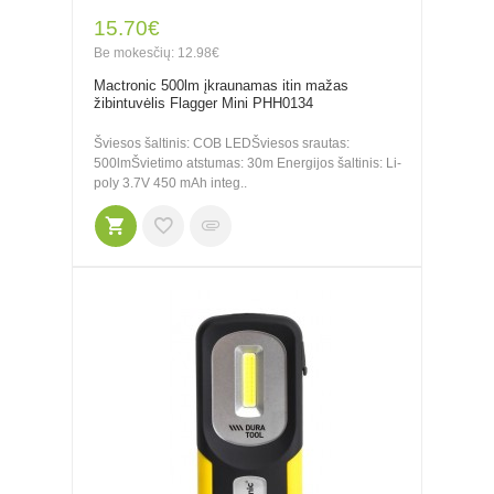
15.70€
Be mokesčių: 12.98€
Mactronic 500lm įkraunamas itin mažas
žibintuvėlis Flagger Mini PHH0134
Šviesos šaltinis: COB LEDŠviesos srautas:
500lmŠvietimo atstumas: 30m Energijos šaltinis: Li-
poly 3.7V 450 mAh integ..