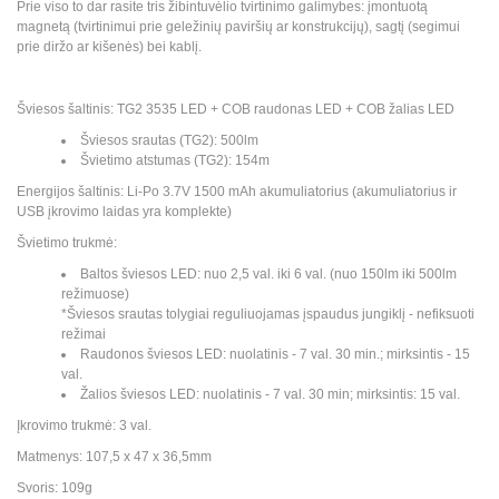
Prie viso to dar rasite tris žibintuvėlio tvirtinimo galimybes: įmontuotą
magnetą (tvirtinimui prie geležinių paviršių ar konstrukcijų), sagtį (segimui
prie diržo ar kišenės) bei kablį.
Šviesos šaltinis: TG2 3535 LED + COB raudonas LED + COB žalias LED
Šviesos srautas (TG2): 500lm
Švietimo atstumas (TG2): 154m
Energijos šaltinis: Li-Po 3.7V 1500 mAh akumuliatorius (akumuliatorius ir
USB įkrovimo laidas yra komplekte)
Švietimo trukmė:
Baltos šviesos LED: nuo 2,5 val. iki 6 val. (nuo 150lm iki 500lm
režimuose)
*Šviesos srautas tolygiai reguliuojamas įspaudus jungiklį - nefiksuoti
režimai
Raudonos šviesos LED: nuolatinis - 7 val. 30 min.; mirksintis - 15
val.
Žalios šviesos LED: nuolatinis - 7 val. 30 min; mirksintis: 15 val.
Įkrovimo trukmė: 3 val.
Matmenys: 107,5 x 47 x 36,5mm
Svoris: 109g