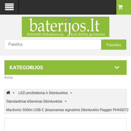
Paieška
KATEGORIJOS
Array
LED prožektoriai ir žibintuvėliai
Standartiniai kišeniniai žibintuvėliai
Mactronic 500lm USB-C įkraunamas signalinis žibintuvėlis Flagger PHH0072