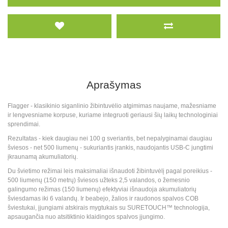
Aprašymas
Flagger - klasikinio siganlinio žibintuvėlio atgimimas naujame, mažesniame
ir lengvesniame korpuse, kuriame integruoti geriausi šių laikų technologiniai
sprendimai.
Rezultatas - kiek daugiau nei 100 g sveriantis, bet nepalyginamai daugiau
šviesos - net 500 liumenų - sukuriantis įrankis, naudojantis USB-C jungtimi
įkraunamą akumuliatorių.
Du švietimo režimai leis maksimaliai išnaudoti žibintuvėlį pagal poreikius -
500 liumenų (150 metrų) šviesos užteks 2,5 valandos, o žemesnio
galingumo režimas (150 liumenų) efektyviai išnaudoja akumuliatorių
šviesdamas iki 6 valandų. Ir beabejo, žalios ir raudonos spalvos COB
šviestukai, įjungiami atskirais mygtukais su SURETOUCH™ technologija,
apsaugančia nuo atsitiktinio klaidingos spalvos įjungimo.