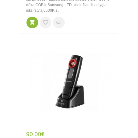
dėka COB ir Samsung LED skleidžiandis tolygiai
išksirstytą 6500K š..
90.00€