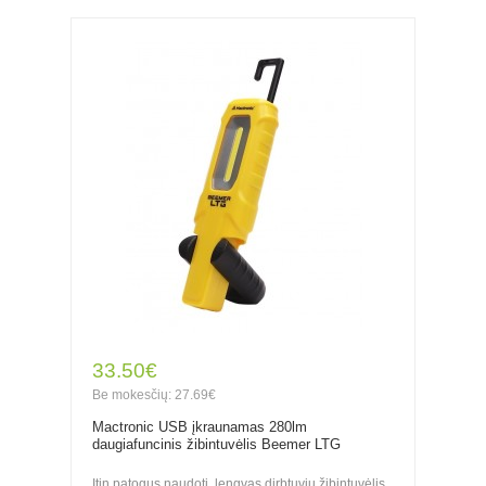
33.50€
Be mokesčių: 27.69€
Mactronic USB įkraunamas 280lm
daugiafuncinis žibintuvėlis Beemer LTG
Itin patogus naudoti, lengvas dirbtuvių žibintuvėlis,