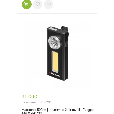
31.00€
Be mokesčių: 25.62€
Mactronic 500lm įkraunamas žibintuvėlis Flagger
650 PHH1073