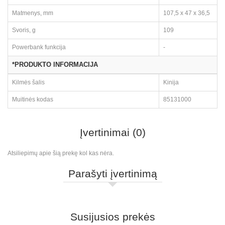
Matmenys, mm
107,5 x 47 x 36,5
Svoris, g
109
Powerbank funkcija
-
*PRODUKTO INFORMACIJA
Kilmės šalis
Kinija
Muitinės kodas
85131000
Įvertinimai (0)
Atsiliepimų apie šią prekę kol kas nėra.
Parašyti įvertinimą
Susijusios prekės