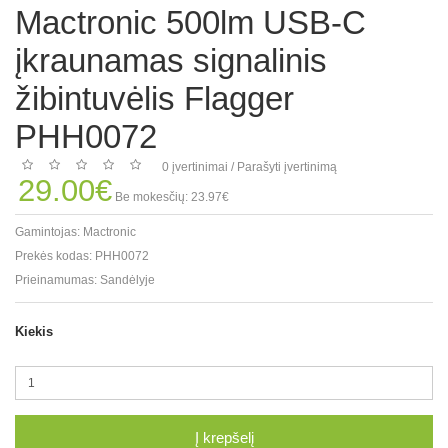
Mactronic 500lm USB-C
įkraunamas signalinis
žibintuvėlis Flagger
PHH0072
0 įvertinimai
/
Parašyti įvertinimą
29.00€
Be mokesčių: 23.97€
Gamintojas:
Mactronic
Prekės kodas:
PHH0072
Prieinamumas:
Sandėlyje
Kiekis
Į krepšelį