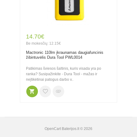
14.70€
Be mokesčių: 12.15€
Mactronic 110lm įkraunamas daugiafuncinis
žibintuvėlis Dura Tool PWL0014
Patikimas šviesos šaltinis, kuris visada yra po
ranka? Susipažinkite - Dura Tool - mažas ir
neįtikėtinai patogus darbo v..
OpenCart
Baterijos.lt © 2026