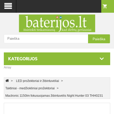
Paieška
KATEGORIJOS
Array
LED prožektoriai ir žibintuvėliai
Taktiniai - medžiokliniai prožektoriai
Mactronic 1150lm fokusuojamas žibintuvėlis Night Hunter 03 THH0231