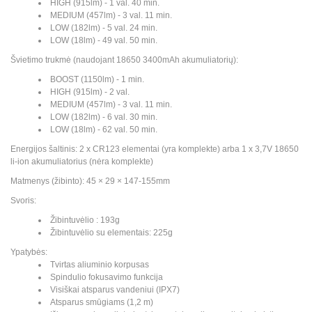
HIGH (915lm) - 1 val. 40 min.
MEDIUM (457lm) - 3 val. 11 min.
LOW (182lm) - 5 val. 24 min.
LOW (18lm) - 49 val. 50 min.
Švietimo trukmė (naudojant 18650 3400mAh akumuliatorių):
BOOST (1150lm) - 1 min.
HIGH (915lm) - 2 val.
MEDIUM (457lm) - 3 val. 11 min.
LOW (182lm) - 6 val. 30 min.
LOW (18lm) - 62 val. 50 min.
Energijos šaltinis: 2 x CR123 elementai (yra komplekte) arba 1 x 3,7V 18650
li-ion akumuliatorius (nėra komplekte)
Matmenys (žibinto): 45 × 29 × 147-155mm
Svoris:
Žibintuvėlio : 193g
Žibintuvėlio su elementais: 225g
Ypatybės:
Tvirtas aliuminio korpusas
Spindulio fokusavimo funkcija
Visiškai atsparus vandeniui (IPX7)
Atsparus smūgiams (1,2 m)