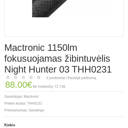
Mactronic 1150lm
fokusuojamas žibintuvėlis
Night Hunter 03 THH0231
0 įvertinimai
/
Parašyti įvertinimą
88.00€
Be mokesčių: 72.73€
Gamintojas:
Mactronic
Prekės kodas:
THH0231
Prieinamumas:
Sandėlyje
Kiekis