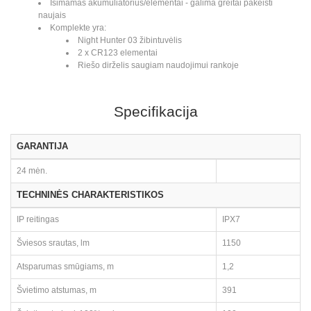
Išimamas akumuliatorius/elementai - galima greitai pakeisti
naujais
Komplekte yra:
Night Hunter 03 žibintuvėlis
2 x CR123 elementai
Riešo dirželis saugiam naudojimui rankoje
Specifikacija
GARANTIJA
24 mėn.
TECHNINĖS CHARAKTERISTIKOS
IP reitingas
IPX7
Šviesos srautas, lm
1150
Atsparumas smūgiams, m
1,2
Švietimo atstumas, m
391