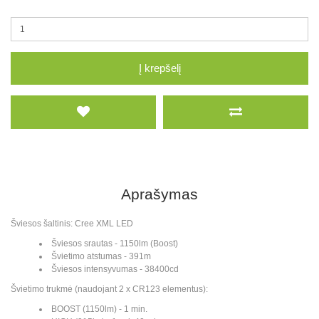
Į krepšelį
Aprašymas
Šviesos šaltinis: Cree XML LED
Šviesos srautas - 1150lm (Boost)
Švietimo atstumas - 391m
Šviesos intensyvumas - 38400cd
Švietimo trukmė (naudojant 2 x CR123 elementus):
BOOST (1150lm) - 1 min.