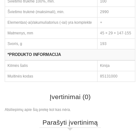
Švietimo trukmė 100%, min.
100
Švietimo trukmė (maksimali), min.
2990
Elementas(-ai)/akumuliatorius (-iai) yra komplekte
+
Matmenys, mm
45 × 29 × 147-155
Svoris, g
193
*PRODUKTO INFORMACIJA
Kilmės šalis
Kinija
Muitinės kodas
85131000
Įvertinimai (0)
Atsiliepimų apie šią prekę kol kas nėra.
Parašyti įvertinimą