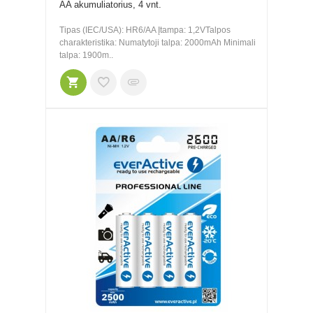
AA akumuliatorius, 4 vnt.
Tipas (IEC/USA): HR6/AA Įtampa: 1,2VTalpos
charakteristika: Numatytoji talpa: 2000mAh Minimali
talpa: 1900m..