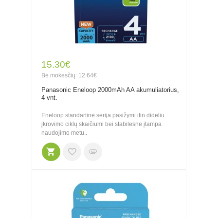
15.30€
Be mokesčių: 12.64€
Panasonic Eneloop 2000mAh AA akumuliatorius,
4 vnt.
Eneloop standartinė serija pasižymi itin dideliu
įkrovimo ciklų skaičiumi bei stabilesne įtampa
naudojimo metu..