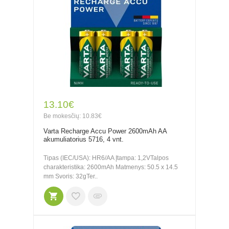
13.10€
Be mokesčių: 10.83€
Varta Recharge Accu Power 2600mAh AA
akumuliatorius 5716, 4 vnt.
Tipas (IEC/USA): HR6/AA Įtampa: 1,2VTalpos
charakteristika: 2600mAh Matmenys: 50.5 x 14.5
mm Svoris: 32gTer..