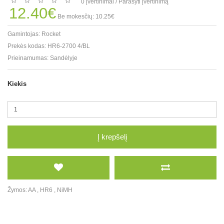
0 įvertinimai
/
Parašyti įvertinimą
12.40€
Be mokesčių: 10.25€
Gamintojas:
Rocket
Prekės kodas:
HR6-2700 4/BL
Prieinamumas:
Sandėlyje
Kiekis
Į krepšelį
Žymos:
AA
,
HR6
,
NiMH