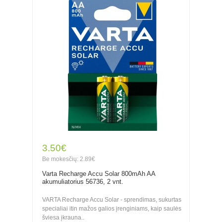
3.50€
Be mokesčių: 2.89€
Varta Recharge Accu Solar 800mAh AA
akumuliatorius 56736, 2 vnt.
VARTA Recharge Accu Solar - sprendimas, sukurtas
specialiai itin mažos galios įrenginiams, kaip saulės
šviesa įkrauna..