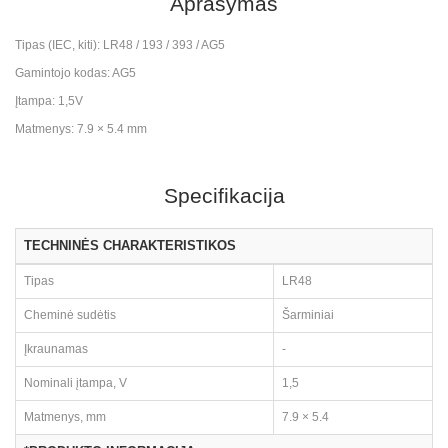
Aprašymas
Tipas (IEC, kiti): LR48 / 193 / 393 / AG5
Gamintojo kodas: AG5
Įtampa: 1,5V
Matmenys: 7.9 × 5.4 mm
Specifikacija
TECHNINĖS CHARAKTERISTIKOS
Tipas
LR48
Cheminė sudėtis
Šarminiai
Įkraunamas
-
Nominali įtampa, V
1,5
Matmenys, mm
7.9 × 5.4