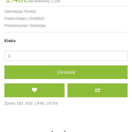
Be mokesčių: 1.16€
Gamintojas:
Rocket
Prekės kodas:
LR48/B10
Prieinamumas:
Sandėlyje
Kiekis
Į krepšelį
Žymos:
193
,
AG5
,
LR48
,
LR754