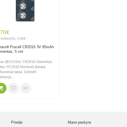
.70€
 mokesčių: 3.06€
racell Procell CR2016 3V 85mAh
ementas, 5 vnt.
pas (IEC/USA): CR2016 Gamintojo
das: PC2016 Nominali įtampa:
Nominali talpa: 110mAh
tmenys: ..
Priedai
Mano paskyra