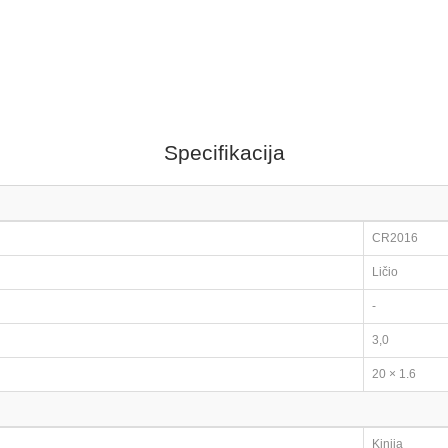
Specifikacija
CR2016
Ličio
-
3,0
20 × 1.6
Kinija