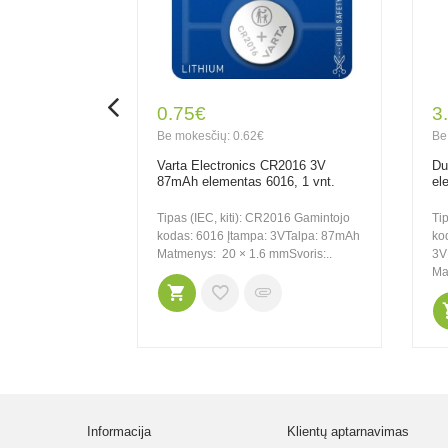
0.75€
3
Be mokesčių: 0.62€
Be
Varta Electronics CR2016 3V
Du
87mAh elementas 6016, 1 vnt.
el
Tipas (IEC, kiti): CR2016 Gamintojo
Ti
kodas: 6016 Įtampa: 3VTalpa: 87mAh
ko
Matmenys: 20 × 1.6 mmSvoris:..
3V
Ma
Informacija
Klientų aptarnavimas