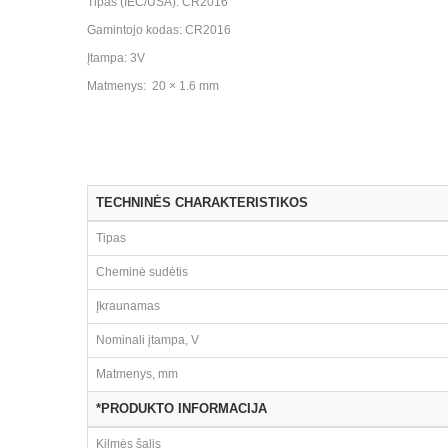
Tipas (IEC/USA): CR2016
Gamintojo kodas: CR2016
Įtampa: 3V
Matmenys: 20 × 1.6 mm
TECHNINĖS CHARAKTERISTIKOS
Tipas
Cheminė sudėtis
Įkraunamas
Nominali įtampa, V
Matmenys, mm
*PRODUKTO INFORMACIJA
Kilmės šalis