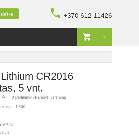
aieška
+370 612 11426
 Lithium CR2016
as, 5 vnt.
0 įvertinimai
/
Parašyti įvertinimą
okesčių: 1.86€
16 5/BL
dėlyje