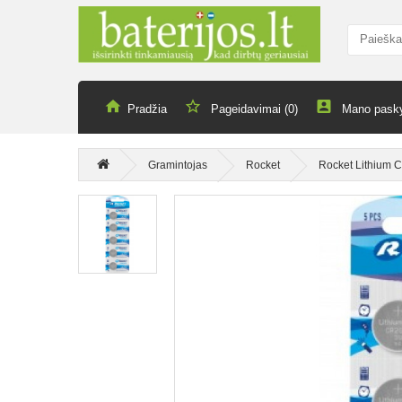
Pradžia
Pageidavimai (0)
Mano pask
Gramintojas
Rocket
Rocket Lithium C