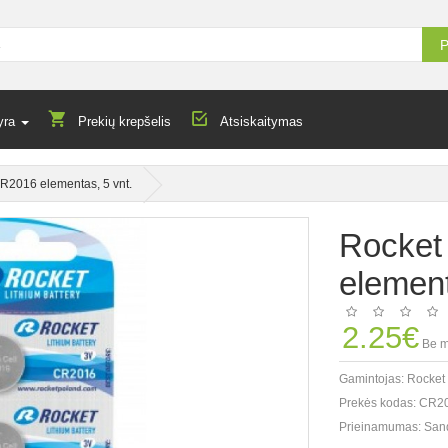
P
yra
Prekių krepšelis
Atsiskaitymas
R2016 elementas, 5 vnt.
Rocket
element
2.25€
Be m
Gamintojas:
Rocket
Prekės kodas:
CR20
Prieinamumas:
San