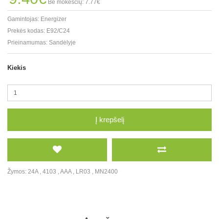
Be mokesčių: 7.77€
Gamintojas:
Energizer
Prekės kodas:
E92/C24
Prieinamumas:
Sandėlyje
Kiekis
Į krepšelį
Žymos:
24A
,
4103
,
AAA
,
LR03
,
MN2400