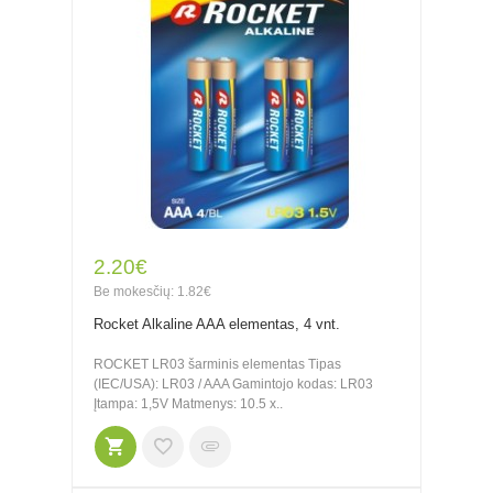
2.20€
Be mokesčių: 1.82€
Rocket Alkaline AAA elementas, 4 vnt.
ROCKET LR03 šarminis elementas Tipas
(IEC/USA): LR03 / AAA Gamintojo kodas: LR03
Įtampa: 1,5V Matmenys: 10.5 x..