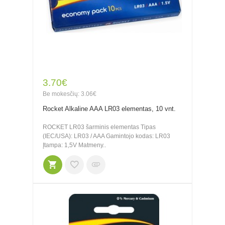
3.70€
Be mokesčių: 3.06€
Rocket Alkaline AAA LR03 elementas, 10 vnt.
ROCKET LR03 šarminis elementas Tipas
(IEC/USA): LR03 / AAA Gamintojo kodas: LR03
Įtampa: 1,5V Matmeny..