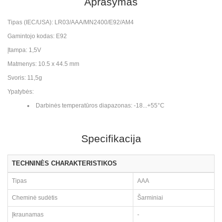
Aprašymas
Tipas (IEC/USA): LR03/AAA/MN2400/E92/AM4
Gamintojo kodas: E92
Įtampa: 1,5V
Matmenys: 10.5 x 44.5 mm
Svoris: 11,5g
Ypatybės:
Darbinės temperatūros diapazonas: -18...+55°C
Specifikacija
TECHNINĖS CHARAKTERISTIKOS
Tipas
AAA
Cheminė sudėtis
Šarminiai
Įkraunamas
-