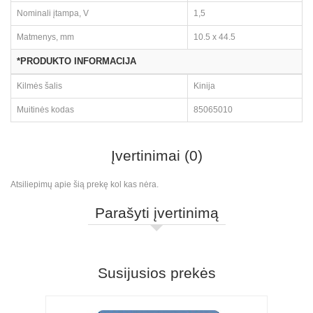
Nominali įtampa, V
1,5
Matmenys, mm
10.5 x 44.5
*PRODUKTO INFORMACIJA
Kilmės šalis
Kinija
Muitinės kodas
85065010
Įvertinimai (0)
Atsiliepimų apie šią prekę kol kas nėra.
Parašyti įvertinimą
Susijusios prekės