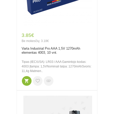
3.85€
Be mokesčių: 3.18€
Varta Industrial Pro AAA 1,5V 1270mAh
elementas 4003, 10 vnt.
Tipas (IEC/USA): LR03 / AAA Gamintojo kodas:
4003 Įtampa: 1,5VNominali talpa: 1270mAhSvoris:
11,4g Matmen..