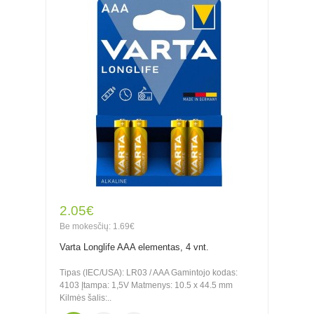
2.05€
Be mokesčių: 1.69€
Varta Longlife AAA elementas, 4 vnt.
Tipas (IEC/USA): LR03 / AAA Gamintojo kodas:
4103 Įtampa: 1,5V Matmenys: 10.5 x 44.5 mm
Kilmės šalis:..