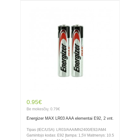
0.95€
Be mokesčių: 0.79€
Energizer MAX LR03 AAA elementai E92, 2 vnt.
Tipas (IEC/USA): LR03/AAA/MN2400/E92/AM4
Gamintojo kodas: E92 Įtampa: 1,5V Matmenys: 10.5