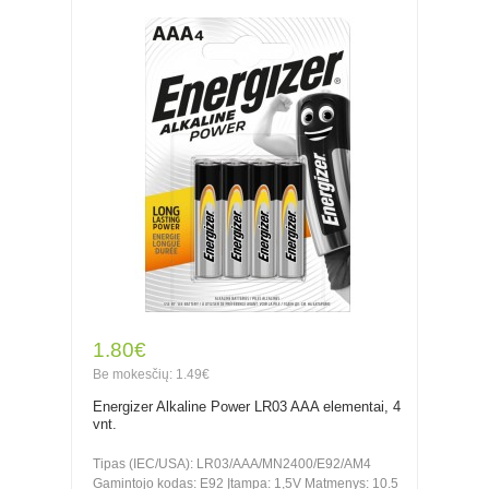
1.80€
Be mokesčių: 1.49€
Energizer Alkaline Power LR03 AAA elementai, 4
vnt.
Tipas (IEC/USA): LR03/AAA/MN2400/E92/AM4
Gamintojo kodas: E92 Įtampa: 1,5V Matmenys: 10.5