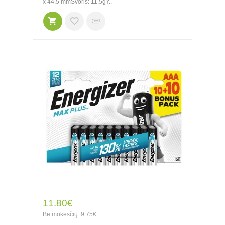
x 44.5 mmSvoris: 11,5gY..
11.80€
Be mokesčių: 9.75€