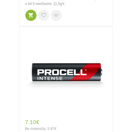
x 44.5 mmSvoris: 11,5gY..
7.10€
Be mokesčių: 5.87€