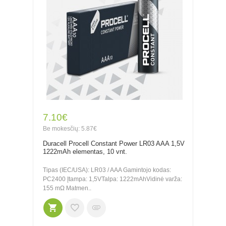
7.10€
Be mokesčių: 5.87€
Duracell Procell Constant Power LR03 AAA 1,5V
1222mAh elementas, 10 vnt.
Tipas (IEC/USA): LR03 / AAA Gamintojo kodas:
PC2400 Įtampa: 1,5VTalpa: 1222mAhVidinė varža:
155 mΩ Matmen..