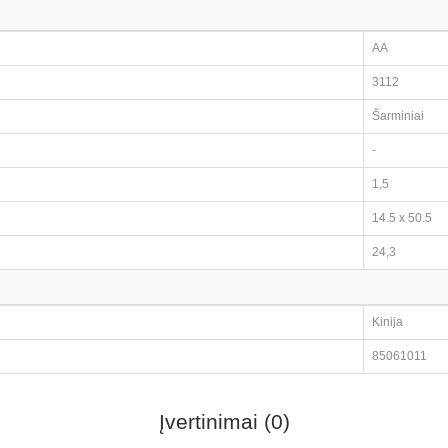
AA
3112
Šarminiai
-
1,5
14.5 x 50.5
24,3
Kinija
85061011
Įvertinimai (0)