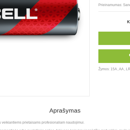
Prieinamumas:
San
K
Žymos:
15A
,
AA
,
L
Aprašymas
is veikiantiems prietaisams profesionaliam naudojimui.