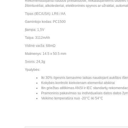
Rekomenduojama naudoti prietaisuose, reikalaujantiems didelės mom
žibintuvėliai, alkotesteriai, elektroninės spynos ar užraktai, automa
Tipas (IEC/USA): LR6 / AA
Gamintojo kodas: PC1500
Įtampa: 1,5V
Talpa: 3112mAh
Vidinė varža: 68mΩ
Matmenys: 14.5 x 50.5 mm
Svoris: 24,3g
Ypatybės:
Iki 30% ilgesnis tarnavimo laikas naudojant aukštos išk
Kokybės kontrolė kiekvienam elementui atskirai
Itin griežtas atitikimas ANSI ir IEC standartų rekomenda
Pramoninis pakavimas su individualiais datos datos žy
Veikimo temperatūra nuo -20°C iki 54°C