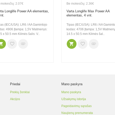
 mokesčių: 2.07€
Be mokesčių: 2.36€
rta Longlife Power AA elementas,
Varta Longlife Max Power AA
vnt.
elementas, 4 vnt.
pas (IEC/USA): LR6 / AA Gamintojo
Tipas (IEC/USA): LR6 / AA Gaminto
das: 4906 Įtampa: 1,5V Matmenys:
kodas: 4706 Įtampa: 1,5V Matmeny
5 x 50.5 mm Kilmės šalis: V..
14.5 x 50.5 mm Kilmės šal..
Priedai
Mano paskyra
Prekių ženklai
Mano paskyra
Akcijos
Užsakymų istorija
Pageidavimų sąrašas
Naujienų prenumerata