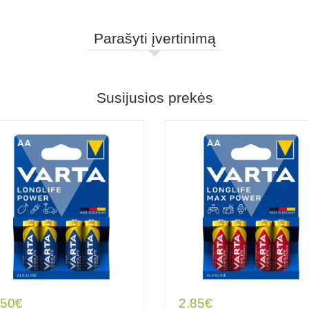
Parašyti įvertinimą
Susijusios prekės
.50€
2.85€