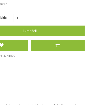
dėlyje
iekis
Į krepšelį
R6
,
MN1500