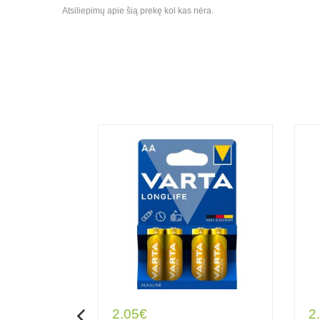
Atsiliepimų apie šią prekę kol kas nėra.
2.05€
2