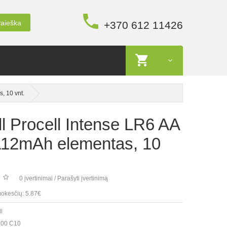
aieška
+370 612 11426
, 10 vnt.
l Procell Intense LR6 AA
112mAh elementas, 10
0 įvertinimai
/
Parašyti įvertinimą
okesčių: 5.87€
l
00 C10