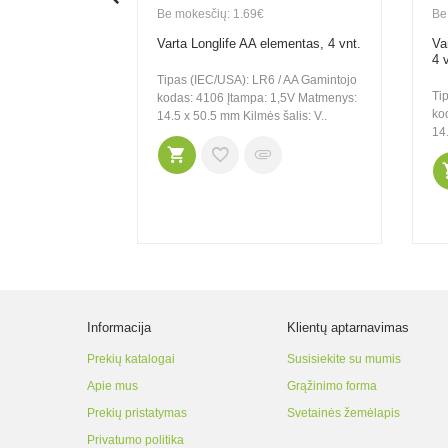
Be mokesčių: 1.69€
Be
 LR6 AA
Varta Longlife AA elementas, 4 vnt.
Va
onus pack, 20
4 
Tipas (IEC/USA): LR6 / AA Gamintojo
Ti
kodas: 4106 Įtampa: 1,5V Matmenys:
rijos elementai
ko
14.5 x 50.5 mm Kilmės šalis: V..
mu (lyginant su
14.
ais elementais) ir
Informacija
Klientų aptarnavimas
Prekių katalogai
Susisiekite su mumis
Apie mus
Grąžinimo forma
Prekių pristatymas
Svetainės žemėlapis
Privatumo politika