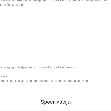
entinės arba nuolatinės galios, tokiuose kaip kraujospūdžio matuokliai, muilo ir p
tinės žaliuzės ir pan.
rovos sąlygomis (lyginant su Duracell Procell elementais)
cijoms
menimis ant kiekvienos pakuotės paprastesniam sandėlio valdymui
Specifikacija