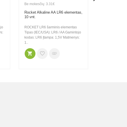
Be mokesčių: 3.31€
Be mokesčių: 1
Rocket Alkaline AA LR6 elementas,
Rocket Alkalin
10 vnt.
vnt.
jo
ROCKET LR6 šarminis elementas
ROCKET LR6 ša
s:
Tipas (IEC/USA): LR6 / AA Gamintojo
Tipas (IEC/USA)
kodas: LR6 Įtampa: 1,5V Matmenys:
kodas: LR6 Įta
1..
1..