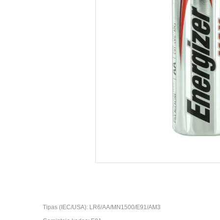
Tipas (IEC/USA): LR6/AA/MN1500/E91/AM3