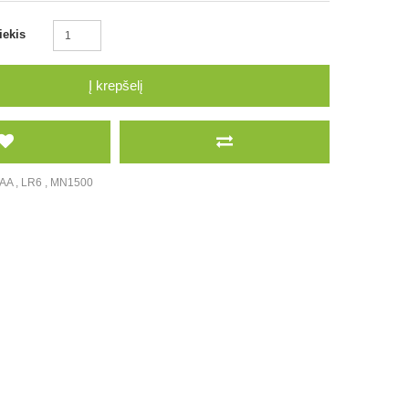
iekis
Į krepšelį
AA
,
LR6
,
MN1500