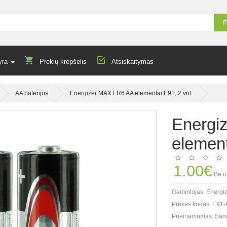
P
yra
Prekių krepšelis
Atsiskaitymas
AA baterijos
Energizer MAX LR6 AA elementai E91, 2 vnt.
Energi
element
1.00€
Be m
Gamintojas:
Energi
Prekės kodas:
E91-
Prieinamumas:
San