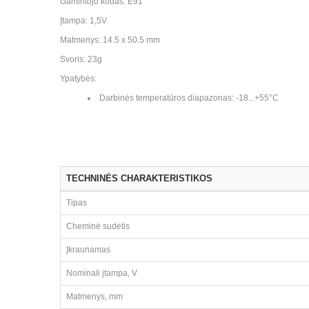
Gamintojo kodas: E91
Įtampa: 1,5V
Matmenys: 14.5 x 50.5 mm
Svoris: 23g
Ypatybės:
Darbinės temperatūros diapazonas: -18...+55°C
TECHNINĖS CHARAKTERISTIKOS
Tipas
Cheminė sudėtis
Įkraunamas
Nominali įtampa, V
Matmenys, mm