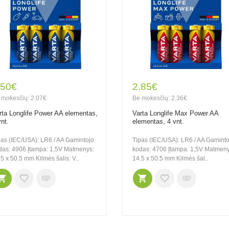
.50€
2.85€
 mokesčių: 2.07€
Be mokesčių: 2.36€
rta Longlife Power AA elementas,
Varta Longlife Max Power AA
vnt.
elementas, 4 vnt.
pas (IEC/USA): LR6 / AA Gamintojo
Tipas (IEC/USA): LR6 / AA Gaminto
das: 4906 Įtampa: 1,5V Matmenys:
kodas: 4706 Įtampa: 1,5V Matmeny
5 x 50.5 mm Kilmės šalis: V..
14.5 x 50.5 mm Kilmės šal..