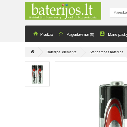
Pradžia
Pageidavimai (0)
Mano pask
Baterijos, elementai
Standartinės baterijos