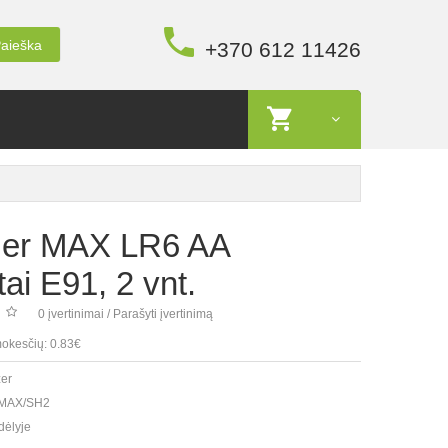
aieška
+370 612 11426
zer MAX LR6 AA
ai E91, 2 vnt.
0 įvertinimai
/
Parašyti įvertinimą
okesčių: 0.83€
zer
MAX/SH2
dėlyje