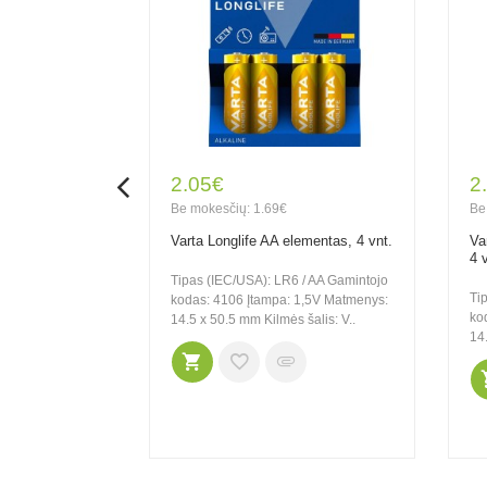
2.05€
2
Be mokesčių: 1.69€
Be
 LR6 AA
Varta Longlife AA elementas, 4 vnt.
Va
onus pack, 20
4 
Tipas (IEC/USA): LR6 / AA Gamintojo
Ti
kodas: 4106 Įtampa: 1,5V Matmenys:
rijos elementai
ko
14.5 x 50.5 mm Kilmės šalis: V..
mu (lyginant su
14.
ais elementais) ir