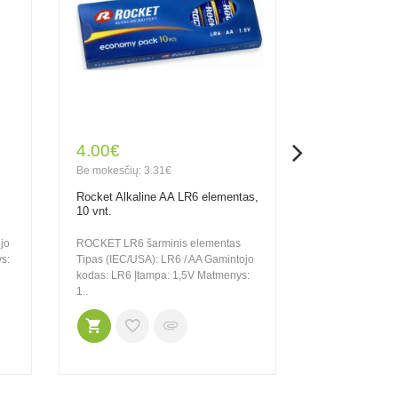
4.00€
2.20€
Be mokesčių: 3.31€
Be mokesčių: 1
Rocket Alkaline AA LR6 elementas,
Rocket Alkalin
10 vnt.
vnt.
jo
ROCKET LR6 šarminis elementas
ROCKET LR6 ša
s:
Tipas (IEC/USA): LR6 / AA Gamintojo
Tipas (IEC/USA)
kodas: LR6 Įtampa: 1,5V Matmenys:
kodas: LR6 Įta
1..
1..