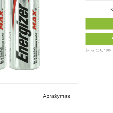
K
Žymos:
15A
,
4106
,
Aprašymas