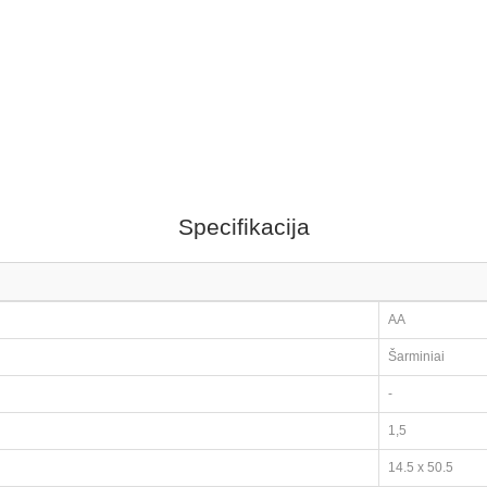
Specifikacija
AA
Šarminiai
-
1,5
14.5 x 50.5