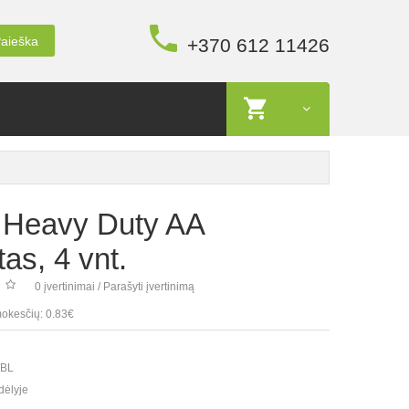
aieška
+370 612 11426
 Heavy Duty AA
as, 4 vnt.
0 įvertinimai
/
Parašyti įvertinimą
okesčių: 0.83€
/BL
dėlyje