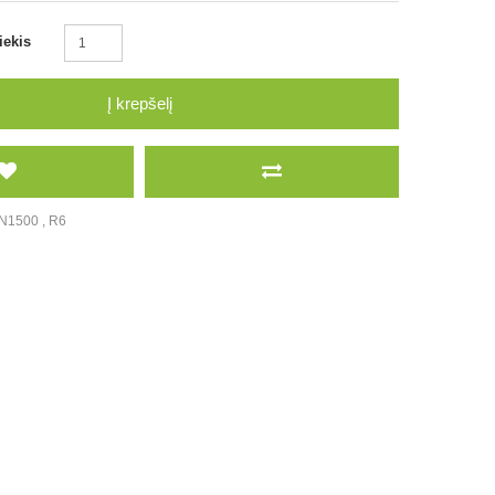
iekis
Į krepšelį
N1500
,
R6