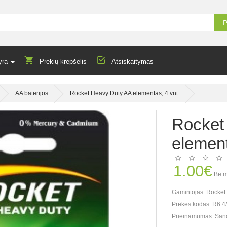
P
yra
Prekių krepšelis
Atsiskaitymas
AA baterijos
Rocket Heavy Duty AA elementas, 4 vnt.
Rocket
element
1.00€
Be m
Gamintojas:
Rocket
Prekės kodas:
R6 4
Prieinamumas:
San