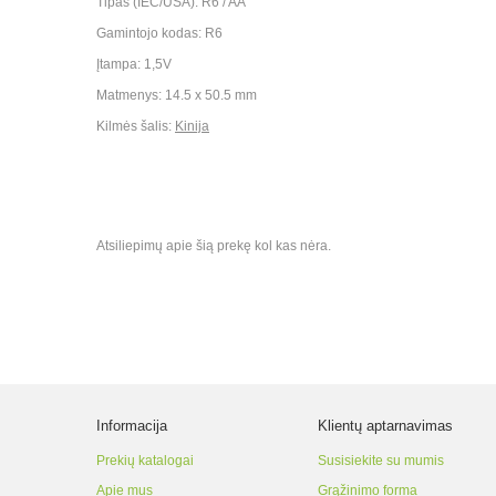
Tipas (IEC/USA): R6 / AA
Gamintojo kodas: R6
Įtampa: 1,5V
Matmenys: 14.5 x 50.5 mm
Kilmės šalis:
Kinija
Atsiliepimų apie šią prekę kol kas nėra.
Informacija
Klientų aptarnavimas
Prekių katalogai
Susisiekite su mumis
Apie mus
Grąžinimo forma