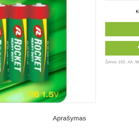
K
Žymos:
15D
,
AA
,
M
Aprašymas