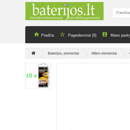
Pradžia
Pageidavimai (0)
Mano pask
Baterijos, elementai
Mikro elementai