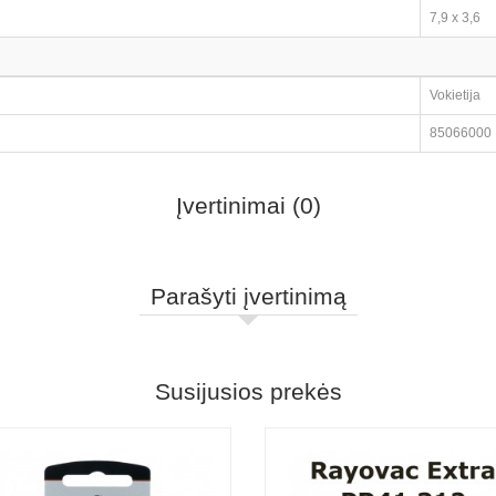
7,9 x 3,6
Vokietija
85066000
Įvertinimai (0)
Parašyti įvertinimą
Susijusios prekės