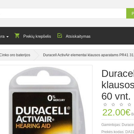
P
yra
Prekių krepšelis
Atsiskaitymas
Cinko oro baterijos
Duracell ActivAir elementai klausos aparatams PR41 312
Duracel
klauso
60 vnt.
22.00€
B
Gamintojas:
Duracel
Prekės kodas:
DA31