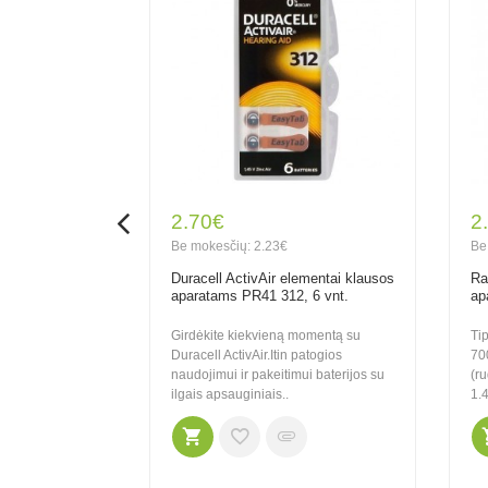
2.70€
2
Be mokesčių: 2.23€
Be
n elementai
Duracell ActivAir elementai klausos
Ra
PR41 312, 6
aparatams PR41 312, 6 vnt.
ap
Girdėkite kiekvieną momentą su
Ti
ION - su
Duracell ActivAir.Itin patogios
70
 klausos aparatų
naudojimui ir pakeitimui baterijos su
(r
ios didesniu
ilgais apsauginiais..
1.4