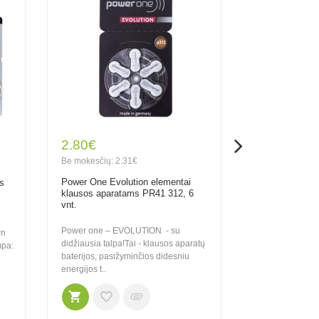
2.80€
2.70€
Be mokesčių: 2.31€
Be mokesčių: 2
Power One Evolution elementai
Duracell Activ
s
klausos aparatams PR41 312, 6
aparatams PR4
vnt.
Girdėkite kiekv
Power one – EVOLUTION - su
Duracell ActivAir
wn
didžiausia talpa!Tai - klausos aparatų
naudojimui ir pa
mpa:
baterijos, pasižyminčios didesniu
ilgais apsaugini
energijos t..