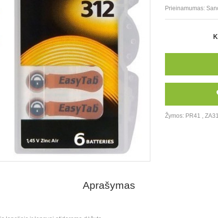
Prieinamumas:
San
K
Žymos:
PR41
,
ZA3
Aprašymas