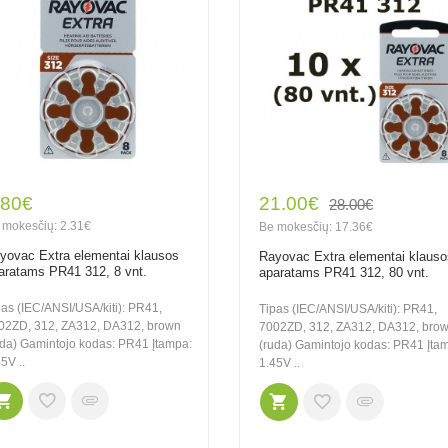
.80€
21.00€
28.00€
 mokesčių: 2.31€
Be mokesčių: 17.36€
yovac Extra elementai klausos
Rayovac Extra elementai klauso
aratams PR41 312, 8 vnt.
aparatams PR41 312, 80 vnt.
pas (IEC/ANSI/USA/kiti): PR41,
Tipas (IEC/ANSI/USA/kiti): PR41,
02ZD, 312, ZA312, DA312, brown
7002ZD, 312, ZA312, DA312, bro
uda) Gamintojo kodas: PR41 Įtampa:
(ruda) Gamintojo kodas: PR41 Įta
5V ..
1.45V ..