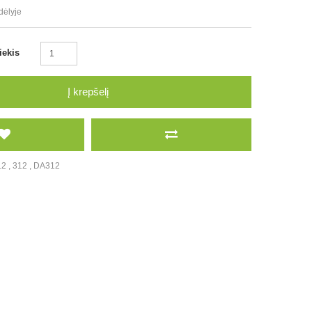
dėlyje
iekis
Į krepšelį
12
,
312
,
DA312