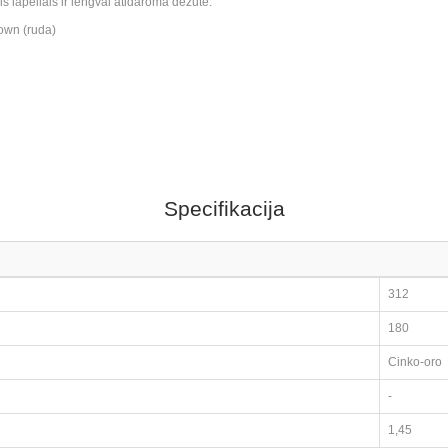
is lapeliais ir lengvai atidaroma dėžute.
own (ruda)
Specifikacija
312
180
Cinko-oro
-
1,45