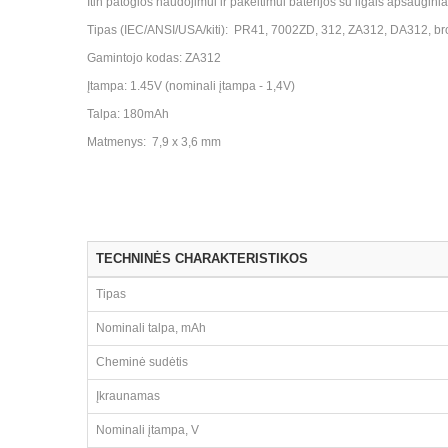
Itin patogios naudojimui ir pakeitimui baterijos su ilgais apsauginia
Tipas (IEC/ANSI/USA/kiti): PR41, 7002ZD, 312, ZA312, DA312, br
Gamintojo kodas: ZA312
Įtampa: 1.45V (nominali įtampa - 1,4V)
Talpa: 180mAh
Matmenys: 7,9 x 3,6 mm
TECHNINĖS CHARAKTERISTIKOS
Tipas
Nominali talpa, mAh
Cheminė sudėtis
Įkraunamas
Nominali įtampa, V