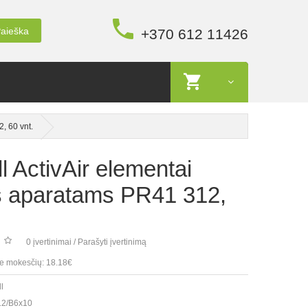
aieška
+370 612 11426
, 60 vnt.
l ActivAir elementai
s aparatams PR41 312,
0 įvertinimai
/
Parašyti įvertinimą
e mokesčių: 18.18€
l
2/B6x10