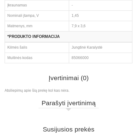
Įkraunamas
-
Nominali įtampa, V
1,45
Matmenys, mm
7,9 x 3,6
*PRODUKTO INFORMACIJA
Kilmės šalis
Jungtinė Karalystė
Muitinės kodas
85066000
Įvertinimai (0)
Atsiliepimų apie šią prekę kol kas nėra.
Parašyti įvertinimą
Susijusios prekės