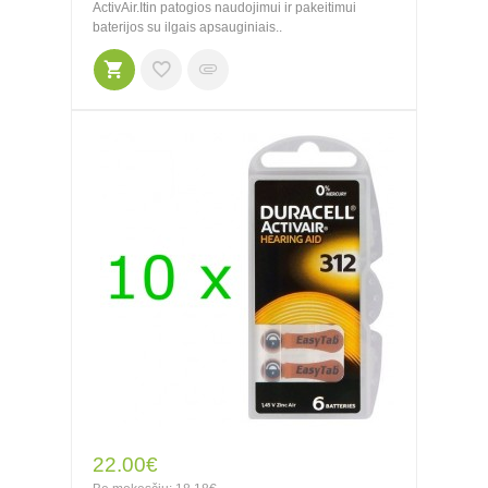
ActivAir.Itin patogios naudojimui ir pakeitimui
baterijos su ilgais apsauginiais..
22.00€