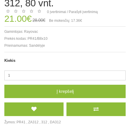
312, 80 vnt.
0 įvertinimai
/
Parašyti įvertinimą
21.00€
28.00€
Be mokesčių: 17.36€
Gamintojas:
Rayovac
Prekės kodas:
PR41/B8x10
Prieinamumas:
Sandėlyje
Kiekis
Į krepšelį
Žymos:
PR41
,
ZA312
,
312
,
DA312