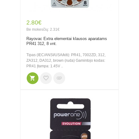
2.80€
Be mokesčių: 2.31€
Rayovac Extra elementai klausos aparatams
PR41 312, 8 vnt.
Tipas (IEC/ANSI/USA/kiti): PR41, 7002ZD, 312,
ZA312, DA312, brown (ruda) Gamintojo kodas:
PR41 Įtampa: 1.45V ..