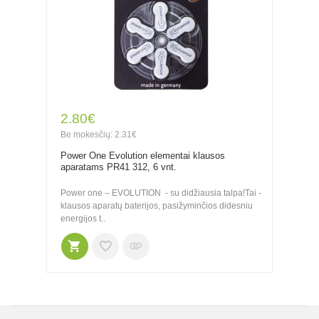
2.80€
Be mokesčių: 2.31€
Power One Evolution elementai klausos
aparatams PR41 312, 6 vnt.
Power one – EVOLUTION - su didžiausia talpa!Tai -
klausos aparatų baterijos, pasižyminčios didesniu
energijos t..