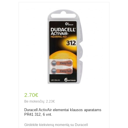
2.70€
Be mokesčių: 2.23€
Duracell ActivAir elementai klausos aparatams
PR41 312, 6 vnt.
Girdėkite kiekvieną momentą su Duracell