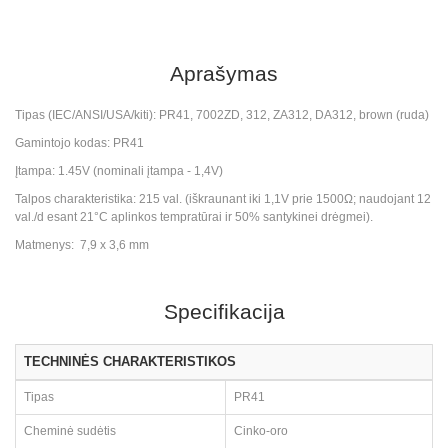
Aprašymas
Tipas (IEC/ANSI/USA/kiti): PR41, 7002ZD, 312, ZA312, DA312, brown (ruda)
Gamintojo kodas: PR41
Įtampa: 1.45V (nominali įtampa - 1,4V)
Talpos charakteristika: 215 val. (iškraunant iki 1,1V prie 1500Ω; naudojant 12
val./d esant 21°C aplinkos tempratūrai ir 50% santykinei drėgmei).
Matmenys: 7,9 x 3,6 mm
Specifikacija
TECHNINĖS CHARAKTERISTIKOS
Tipas
PR41
Cheminė sudėtis
Cinko-oro