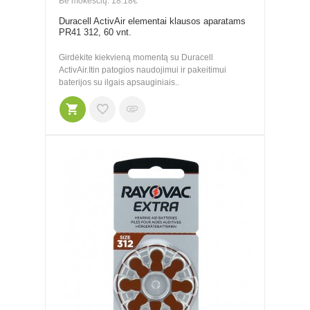
Be mokesčių: 18.18€
Duracell ActivAir elementai klausos aparatams
PR41 312, 60 vnt.
Girdėkite kiekvieną momentą su Duracell
ActivAir.Itin patogios naudojimui ir pakeitimui
baterijos su ilgais apsauginiais..