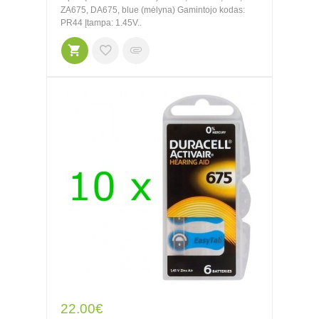
ZA675, DA675, blue (mėlyna) Gamintojo kodas:
PR44 Įtampa: 1.45V..
22.00€