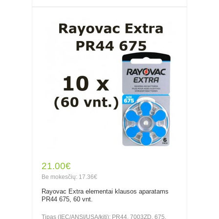
21.00€
Be mokesčių: 17.36€
Rayovac Extra elementai klausos aparatams
PR44 675, 60 vnt.
Tipas (IEC/ANSI/USA/kiti): PR44, 7003ZD, 675,