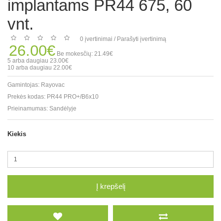
implantams PR44 675, 60
vnt.
0 įvertinimai
/
Parašyti įvertinimą
26.00€
Be mokesčių: 21.49€
5 arba daugiau 23.00€
10 arba daugiau 22.00€
Gamintojas:
Rayovac
Prekės kodas:
PR44 PRO+/B6x10
Prieinamumas:
Sandėlyje
Kiekis
Į krepšelį