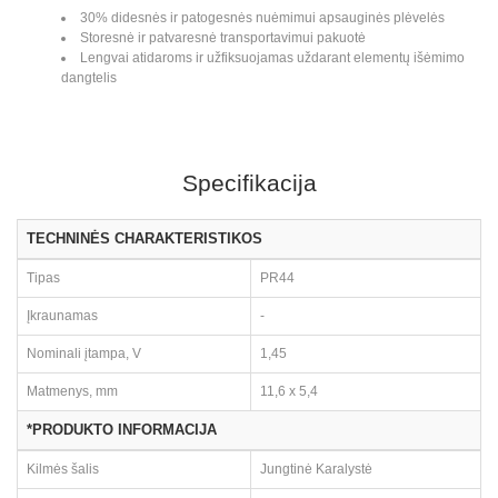
30% didesnės ir patogesnės nuėmimui apsauginės plėvelės
Storesnė ir patvaresnė transportavimui pakuotė
Lengvai atidaroms ir užfiksuojamas uždarant elementų išėmimo
dangtelis
Specifikacija
TECHNINĖS CHARAKTERISTIKOS
Tipas
PR44
Įkraunamas
-
Nominali įtampa, V
1,45
Matmenys, mm
11,6 x 5,4
*PRODUKTO INFORMACIJA
Kilmės šalis
Jungtinė Karalystė