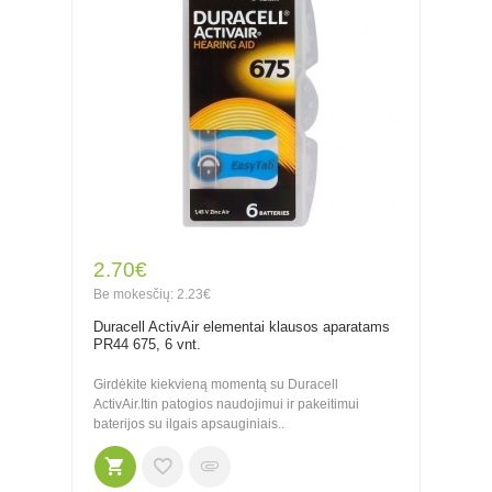
2.70€
Be mokesčių: 2.23€
Duracell ActivAir elementai klausos aparatams
PR44 675, 6 vnt.
Girdėkite kiekvieną momentą su Duracell
ActivAir.Itin patogios naudojimui ir pakeitimui
baterijos su ilgais apsauginiais..