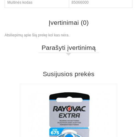
Muitinės kodas
85066000
Įvertinimai (0)
Atsiliepimų apie šią prekę kol kas nėra.
Parašyti įvertinimą
Susijusios prekės