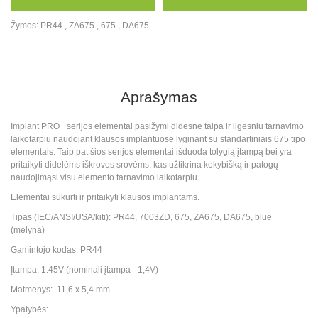
Žymos:
PR44
,
ZA675
,
675
,
DA675
Aprašymas
Implant PRO+ serijos elementai pasižymi didesne talpa ir ilgesniu tarnavimo
laikotarpiu naudojant klausos implantuose lyginant su standartiniais 675 tipo
elementais. Taip pat šios serijos elementai išduoda tolygią įtampą bei yra
pritaikyti didelėms iškrovos srovėms, kas užtikrina kokybišką ir patogų
naudojimąsi visu elemento tarnavimo laikotarpiu.
Elementai sukurti ir pritaikyti klausos implantams.
Tipas (IEC/ANSI/USA/kiti): PR44, 7003ZD, 675, ZA675, DA675, blue
(mėlyna)
Gamintojo kodas: PR44
Įtampa: 1.45V (nominali įtampa - 1,4V)
Matmenys: 11,6 x 5,4 mm
Ypatybės: