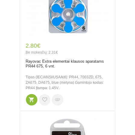
2.80€
Be mokesčių: 2.31€
Rayovac Extra elementai klausos aparatams
PR44 675, 6 vnt.
Tipas (IEC/ANSI/USA/kiti): PR44, 7003ZD, 675,
ZA675, DA675, blue (mėlyna) Gamintojo kodas:
PR44 Įtampa: 1.45V..