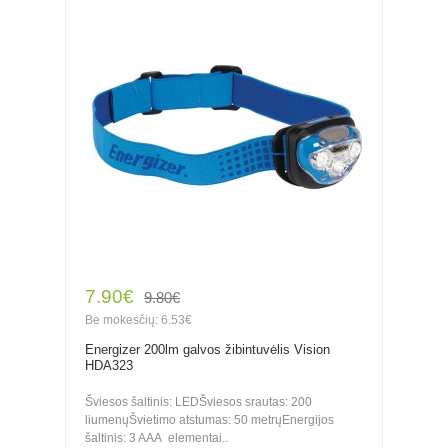
7.90€
9.80€
Be mokesčių: 6.53€
Energizer 200lm galvos žibintuvėlis Vision
HDA323
Šviesos šaltinis: LEDŠviesos srautas: 200
liumenųŠvietimo atstumas: 50 metrųEnergijos
šaltinis: 3 AAA elementai..