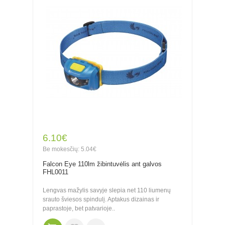
6.10€
Be mokesčių: 5.04€
Falcon Eye 110lm žibintuvėlis ant galvos
FHL0011
Lengvas mažylis savyje slepia net 110 liumenų
srauto šviesos spindulį. Aptakus dizainas ir
paprastoje, bet patvarioje..