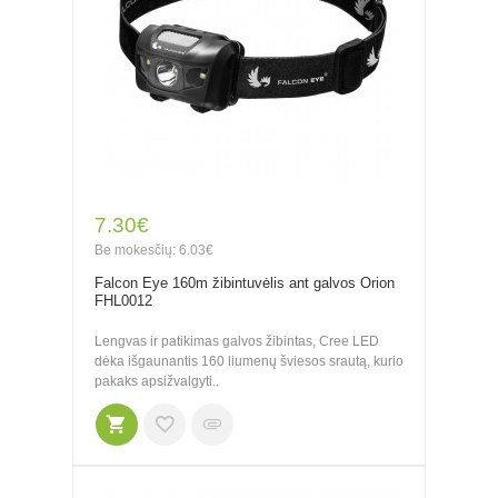
7.30€
Be mokesčių: 6.03€
Falcon Eye 160m žibintuvėlis ant galvos Orion
FHL0012
Lengvas ir patikimas galvos žibintas, Cree LED
dėka išgaunantis 160 liumenų šviesos srautą, kurio
pakaks apsižvalgyti..