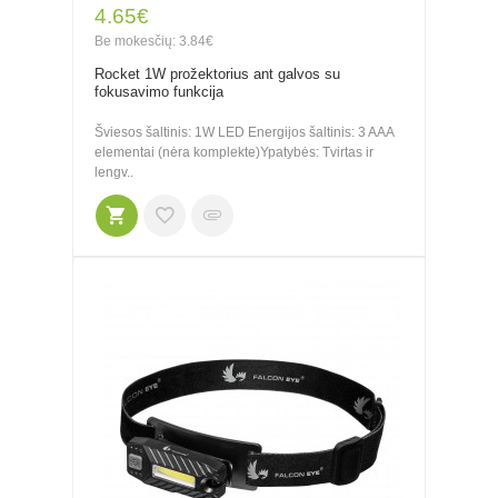
4.65€
Be mokesčių: 3.84€
Rocket 1W prožektorius ant galvos su
fokusavimo funkcija
Šviesos šaltinis: 1W LED Energijos šaltinis: 3 AAA
elementai (nėra komplekte)Ypatybės: Tvirtas ir
lengv..