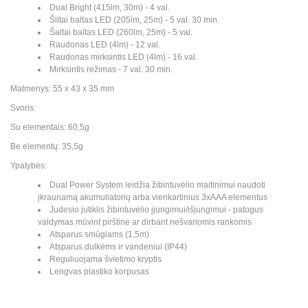
Dual Bright (415lm, 30m) - 4 val.
Šiltai baltas LED (205lm, 25m) - 5 val. 30 min.
Šaltai baltas LED (260lm, 25m) - 5 val.
Raudonas LED (4lm) - 12 val.
Raudonas mirksintis LED (4lm) - 16 val.
Mirksintis režimas - 7 val. 30 min.
Matmenys: 55 x 43 x 35 mm
Svoris:
Su elementais: 60,5g
Be elementų: 35,5g
Ypatybės:
Dual Power System leidžia žibintuvėlio maitinimui naudoti
įkraunamą akumuliatorių arba vienkartinius 3xAAA elementus
Judesio jutiklis žibintuvėlio įjungimui/išjungimui - patogus
valdymas mūvint pirštine ar dirbant nešvariomis rankomis
Atsparus smūgiams (1,5m)
Atsparus dulkėms ir vandeniui (IP44)
Reguliuojama švietimo kryptis
Lengvas plastiko korpusas