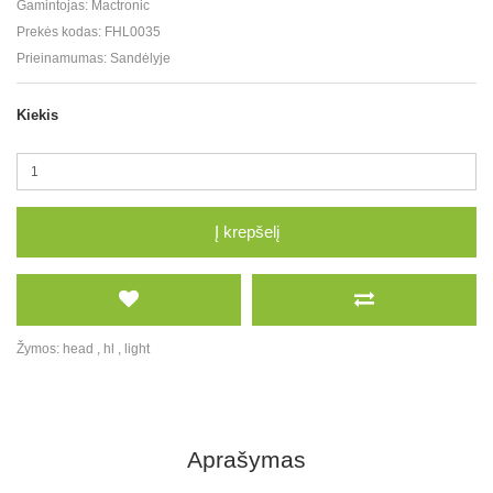
Gamintojas:
Mactronic
Prekės kodas:
FHL0035
Prieinamumas:
Sandėlyje
Kiekis
Į krepšelį
Žymos:
head
,
hl
,
light
Aprašymas