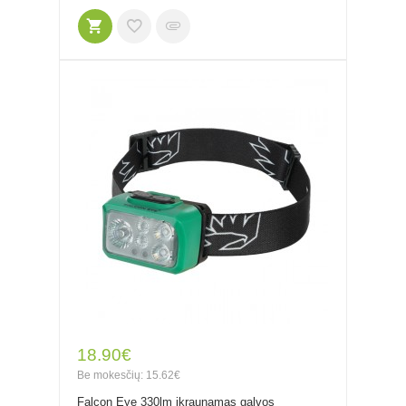
18.90€
Be mokesčių: 15.62€
Falcon Eye 330lm įkraunamas galvos