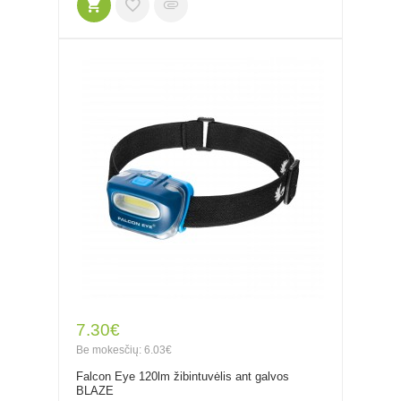
7.30€
Be mokesčių: 6.03€
Falcon Eye 120lm žibintuvėlis ant galvos
BLAZE