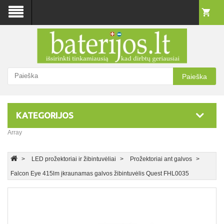
Paieška
KATEGORIJOS
Array
LED prožektoriai ir žibintuvėliai
Prožektoriai ant galvos
Falcon Eye 415lm įkraunamas galvos žibintuvėlis Quest FHL0035