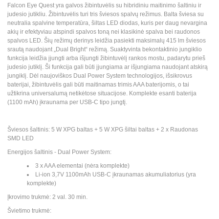
Falcon Eye Quest yra galvos žibintuvėlis su hibridiniu maitinimo šaltiniu ir
judesio jutikliu. Žibintuvėlis turi tris šviesos spalvų režimus. Balta šviesa su
neutralia spalvine temperatūra, šiltas LED diodas, kuris per daug nevargina
akių ir efektyviau atspindi spalvos toną nei klasikinė spalva bei raudonos
spalvos LED. Šių režimų derinys leidžia pasiekti maksimalų 415 lm šviesos
srautą naudojant „Dual Bright“ režimą. Suaktyvinta bekontaktinio jungiklio
funkcija leidžia įjungti arba išjungti žibintuvėlį rankos mostu, padarytu prieš
judesio jutiklį. Ši funkcija gali būti įjungiama ar išjungiama naudojant atskirą
jungiklį. Dėl naujoviškos Dual Power System technologijos, išsikrovus
baterijai, žibintuvėlis gali būti maitinamas trimis AAA baterijomis, o tai
užtikrina universalumą netikėtose situacijose. Komplekte esanti baterija
(1100 mAh) įkraunama per USB-C tipo jungtį.
Šviesos šaltinis: 5 W XPG baltas + 5 W XPG šiltai baltas + 2 x Raudonas
SMD LED
Energijos šaltinis - Dual Power System:
3 x AAA elementai (nėra komplekte)
Li-ion 3,7V 1100mAh USB-C įkraunamas akumuliatorius (yra
komplekte)
Įkrovimo trukmė: 2 val. 30 min.
Švietimo trukmė: