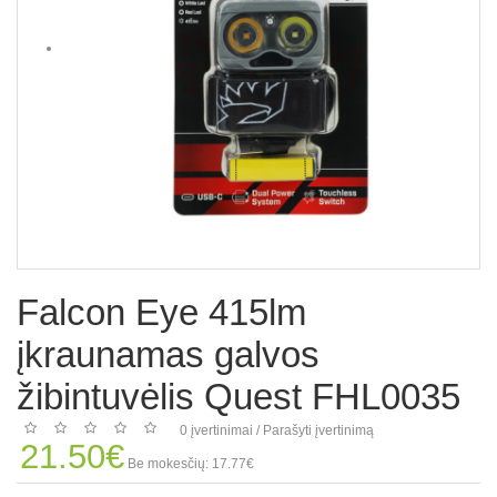
Falcon Eye 415lm
įkraunamas galvos
žibintuvėlis Quest FHL0035
0 įvertinimai
/
Parašyti įvertinimą
21.50€
Be mokesčių: 17.77€