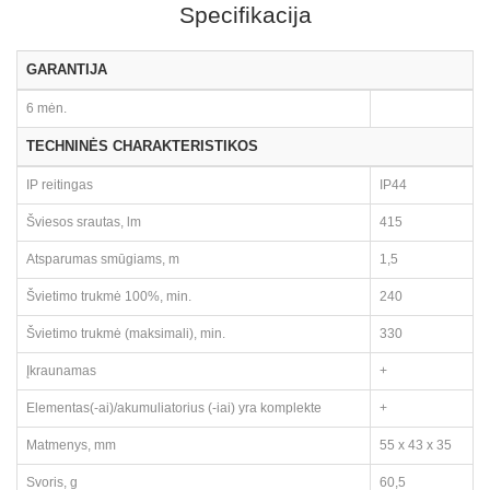
Specifikacija
GARANTIJA
6 mėn.
TECHNINĖS CHARAKTERISTIKOS
IP reitingas
IP44
Šviesos srautas, lm
415
Atsparumas smūgiams, m
1,5
Švietimo trukmė 100%, min.
240
Švietimo trukmė (maksimali), min.
330
Įkraunamas
+
Elementas(-ai)/akumuliatorius (-iai) yra komplekte
+
Matmenys, mm
55 x 43 x 35
Svoris, g
60,5