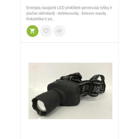
Energiją sauganti LED plokštelė generuoja ryškų ir
plačiai sklindantį - defokusuotą - šviesos srautą.
Kokybiška ir pa..