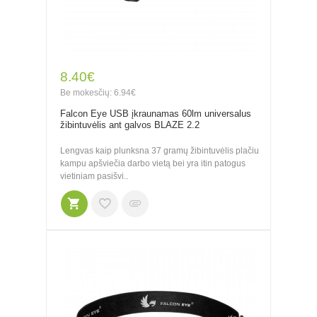
8.40€
Be mokesčių: 6.94€
Falcon Eye USB įkraunamas 60lm universalus
žibintuvėlis ant galvos BLAZE 2.2
Lengvas kaip plunksna 37 gramų žibintuvėlis plačiu
kampu apšviečia darbo vietą bei yra itin patogus
vietiniam pasišvi..