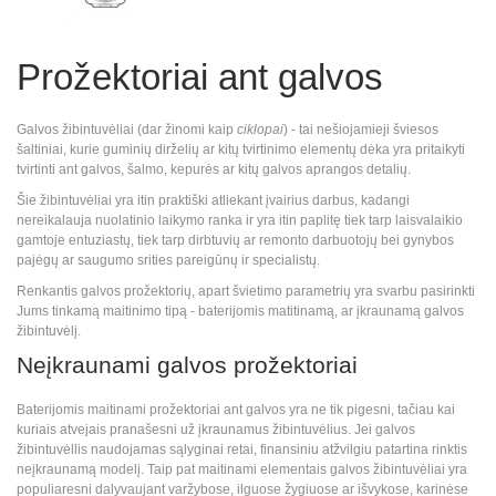
Prožektoriai ant galvos
Galvos žibintuvėliai (dar žinomi kaip
ciklopai
) - tai nešiojamieji šviesos
šaltiniai, kurie guminių dirželių ar kitų tvirtinimo elementų dėka yra pritaikyti
tvirtinti ant galvos, šalmo, kepurės ar kitų galvos aprangos detalių.
Šie žibintuvėliai yra itin praktiški atliekant įvairius darbus, kadangi
nereikalauja nuolatinio laikymo ranka ir yra itin paplitę tiek tarp laisvalaikio
gamtoje entuziastų, tiek tarp dirbtuvių ar remonto darbuotojų bei gynybos
pajėgų ar saugumo srities pareigūnų ir specialistų.
Renkantis galvos prožektorių, apart švietimo parametrių yra svarbu pasirinkti
Jums tinkamą maitinimo tipą - baterijomis matitinamą, ar įkraunamą galvos
žibintuvėlį.
Neįkraunami galvos prožektoriai
Baterijomis maitinami prožektoriai ant galvos yra ne tik pigesni, tačiau kai
kuriais atvejais pranašesni už įkraunamus žibintuvėlius. Jei galvos
žibintuvėllis naudojamas sąlyginai retai, finansiniu atžvilgiu patartina rinktis
neįkraunamą modelį. Taip pat maitinami elementais galvos žibintuvėliai yra
populiaresni dalyvaujant varžybose, ilguose žygiuose ar išvykose, karinėse