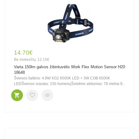
14.70€
Be mokesčių: 12.15€
Varta 150lm galvos žibintuvėlis Work Flex Motion Sensor H20
18648
Šviesos šaltinis: 4.8W XG2 6500K LED + 3W COB 6500K
LEDŠviesos srautas: 150 liumenųŠvietimo atstumas: 78 metrai E..