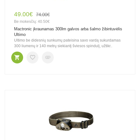
49.00€
74.00€
Be mokesčių: 40.50€
Mactronic įkraunamas 300lm galvos arba šalmo žibintuvėlis
Ultimo
Ultimo be didesnių sunkumų pateisina savo vardą sukurdamas
300 liumenų ir 140 metrų siekiantį šviesos spindulį, užtikr..