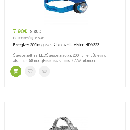
7.90€
9.80€
Be mokesčių: 6.53€
Energizer 200lm galvos žibintuvėlis Vision HDA323
Šviesos šaltinis: LEDŠviesos srautas: 200 liumenųŠvietimo
atstumas: 50 metrųEnergijos šaltinis: 3 AAA elementai..