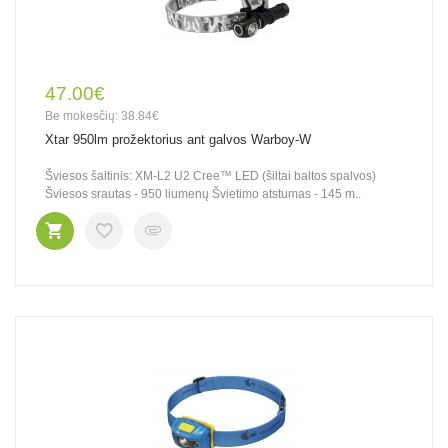
47.00€
Be mokesčių: 38.84€
Xtar 950lm prožektorius ant galvos Warboy-W
Šviesos šaltinis: XM-L2 U2 Cree™ LED (šiltai baltos spalvos)
Šviesos srautas - 950 liumenų Švietimo atstumas - 145 m..