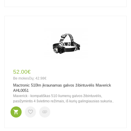
52.00€
Be mokesčių: 42.98€
Mactronic 510lm įkraunamas galvos žibintuvėlis Maverick
AHL0051
Maverick - kompatiškas 510 liumenų galvos žibintuvėlis,
pasižymintis 4 švietimo režimais, iš kurių galingiausias sukuria..