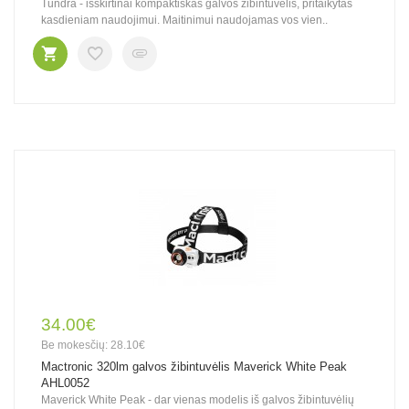
Tundra - išskirtinai kompaktiškas galvos žibintuvėlis, pritaikytas
kasdieniam naudojimui. Maitinimui naudojamas vos vien..
34.00€
Be mokesčių: 28.10€
Mactronic 320lm galvos žibintuvėlis Maverick White Peak
AHL0052
Maverick White Peak - dar vienas modelis iš galvos žibintuvėlių