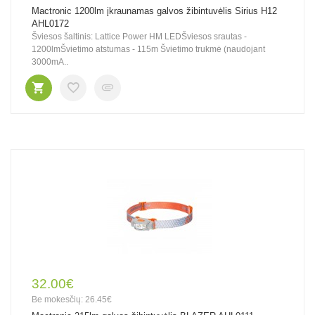
Mactronic 1200lm įkraunamas galvos žibintuvėlis Sirius H12
AHL0172
Šviesos šaltinis: Lattice Power HM LEDŠviesos srautas -
1200lmŠvietimo atstumas - 115m Švietimo trukmė (naudojant
3000mA..
32.00€
Be mokesčių: 26.45€