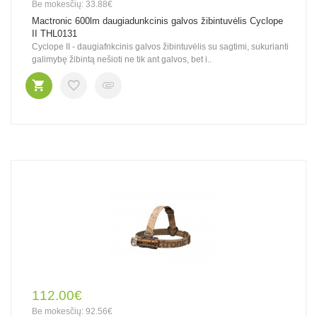
Be mokesčių: 33.88€
Mactronic 600lm daugiadunkcinis galvos žibintuvėlis Cyclope
II THL0131
Cyclope II - daugiafnkcinis galvos žibintuvėlis su sagtimi, sukurianti
galimybę žibintą nešioti ne tik ant galvos, bet i..
112.00€
Be mokesčių: 92.56€