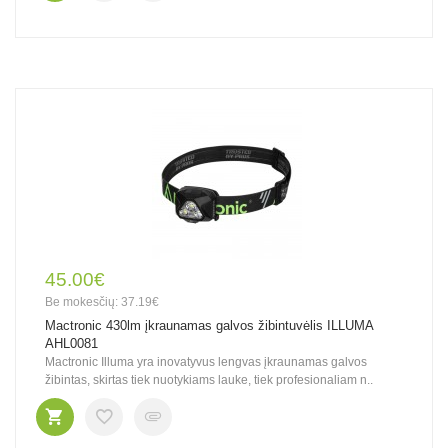
45.00€
Be mokesčių: 37.19€
Mactronic 430lm įkraunamas galvos žibintuvėlis ILLUMA
AHL0081
Mactronic Illuma yra inovatyvus lengvas įkraunamas galvos
žibintas, skirtas tiek nuotykiams lauke, tiek profesionaliam n..