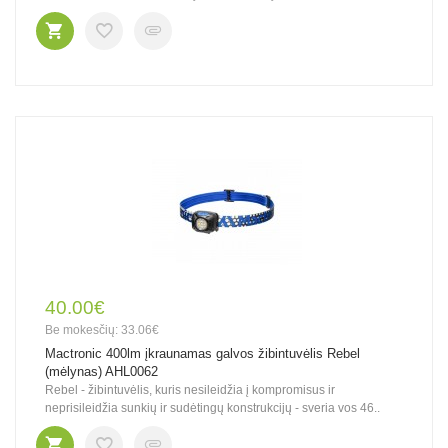
40.00€
Be mokesčių: 33.06€
Mactronic 400lm įkraunamas galvos žibintuvėlis Rebel
(mėlynas) AHL0062
Rebel - žibintuvėlis, kuris nesileidžia į kompromisus ir
neprisileidžia sunkių ir sudėtingų konstrukcijų - sveria vos 46..