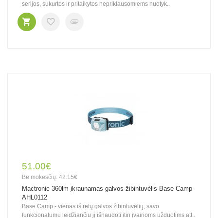
serijos, sukurtos ir pritaikytos nepriklausomiems nuotyk..
51.00€
Be mokesčių: 42.15€
Mactronic 360lm įkraunamas galvos žibintuvėlis Base Camp
AHL0112
Base Camp - vienas iš retų galvos žibintuvėlių, savo
funkcionalumu leidžiančiu jį išnaudoti itin įvairioms užduotims atl..