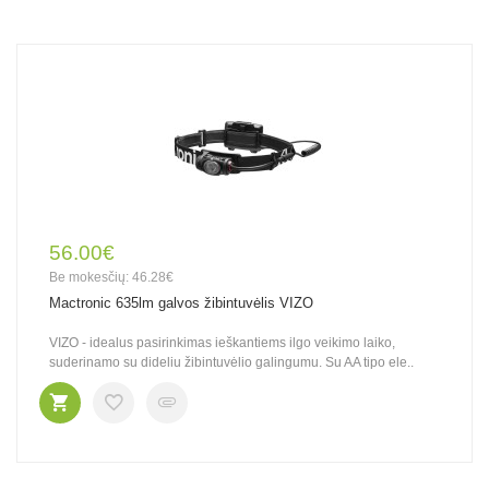
56.00€
Be mokesčių: 46.28€
Mactronic 635lm galvos žibintuvėlis VIZO
VIZO - idealus pasirinkimas ieškantiems ilgo veikimo laiko,
suderinamo su dideliu žibintuvėlio galingumu. Su AA tipo ele..