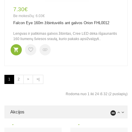
7.30€
Be mokesčių: 6.03€
Falcon Eye 160m žibintuvėlis ant galvos Orion FHL0012
Lengvas ir patikimas galvos žibintas, Cree LED dėka išgaunantis
160 liumenų šviesos srautą, kurio pakaks apsižvalgyti..
1
2
>
>|
Rodoma nuo 1 iki 24 iš 32 (2 puslapių)
Akcijos