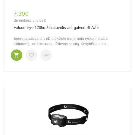
7.30€
Be mokesčių: 6.03€
Falcon Eye 120lm žibintuvėlis ant galvos BLAZE
Energiją sauganti LED plokštelė generuoja ryškų ir plačiai
sklindantį - defokusuotą - šviesos srautą. Kokybiška ir pa..