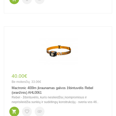
40.00€
Be mokesčių: 33.06€
Mactronic 400lm įkraunamas galvos žibintuvėlis Rebel
(oranžinis) AHL0061
Rebel - žibintuvėlis, kuris nesileidžia į kompromisus ir
neprisileidžia sunkių ir sudėtingų konstrukcijų - sveria vos 46..