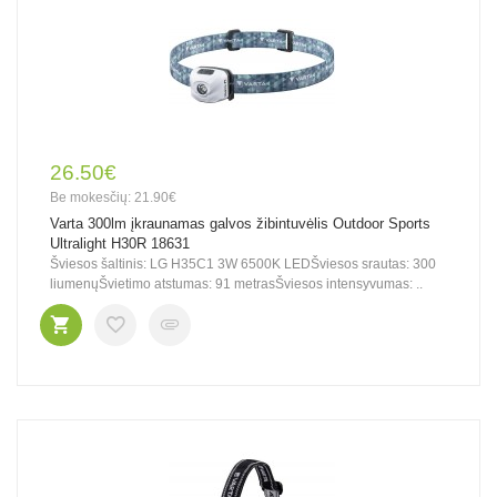
26.50€
Be mokesčių: 21.90€
Varta 300lm įkraunamas galvos žibintuvėlis Outdoor Sports
Ultralight H30R 18631
Šviesos šaltinis: LG H35C1 3W 6500K LEDŠviesos srautas: 300
liumenųŠvietimo atstumas: 91 metrasŠviesos intensyvumas: ..