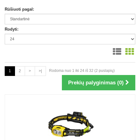
Rūšiuoti pagal:
Rodyti:
Rodoma nuo 1 iki 24 iš 32 (2 puslapių)
1
2
>
>|
Prekių palyginimas (0)