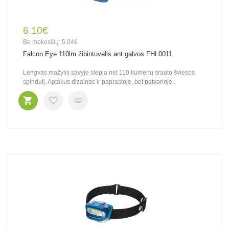
6.10€
Be mokesčių: 5.04€
Falcon Eye 110lm žibintuvėlis ant galvos FHL0011
Lengvas mažylis savyje slepia net 110 liumenų srauto šviesos
spindulį. Aptakus dizainas ir paprastoje, bet patvarioje..