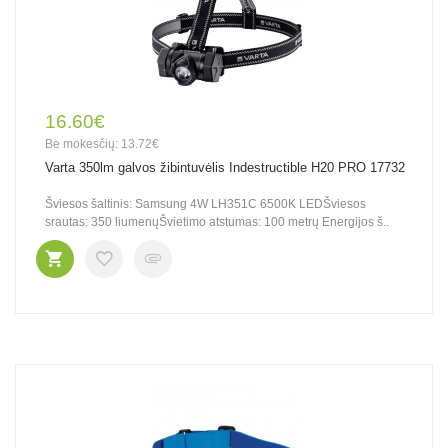
16.60€
Be mokesčių: 13.72€
Varta 350lm galvos žibintuvėlis Indestructible H20 PRO 17732
Šviesos šaltinis: Samsung 4W LH351C 6500K LEDŠviesos
srautas: 350 liumenųŠvietimo atstumas: 100 metrų Energijos š..