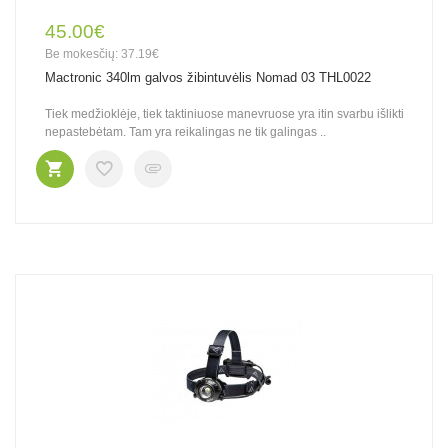
45.00€
Be mokesčių: 37.19€
Mactronic 340lm galvos žibintuvėlis Nomad 03 THL0022
Tiek medžioklėje, tiek taktiniuose manevruose yra itin svarbu išlikti
nepastebėtam. Tam yra reikalingas ne tik galingas ..