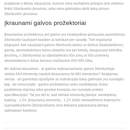
pratybose ir kitose situacijose, kuriose nėra nuolatinės prieigos prie elektros
tinklo žibintuvėlio įkrovimui, arba nėra galimybės skirti laiką pilnam
žibintuvėlio įkrovimui.
Įkraunami galvos prožektoriai
Įkraunamas prožektorius ant galvos yra neabejotinai geriausias pasirinkimas
žibintuvėlį naudojant kasdien ar keliskart per savaitę. Tiek reguliariai
bėgiojant, tiek naudojant galvos žibintuvėlį darbui ar dažnai išvykstantiems į
gamtą, akumuliatoriaus kaina atsipirks vos per keletą, daugiausiai keliolika,
įkrovimų, o žibintuvėliai su standartiniais ličio jonų ar ličio polimerų
akumuliatoriai ir toliau tarnaus mažiausiai 400-500 ciklų.
Itin dažnas klausimas - ar galima neįkraunamame galvos žibintuvėlyje
vietoje AAA elementų naudoti įkraunamus Ni-MH elementus? Atsakymas
vienas - jei gamintojo aprašyme ar instrukcijoje tokia galimybė yra numatyta -
taip. Jei nenurodyta - gavlos prožektorius veiks neefektyviai (švies
pastebimai silpniau arba gerokai trumpiau nei nurodyta prekės
specifikacijoje). Tai yra dėl to, kad skiriasi elementų įtampa: vienkartinių
baterijų - 1,5V; įkraunamų elementų - 1,2V, todėl vienkartinėms baterijoms
suprojektuotiems žibintuvėliams nėra tiekiama pakankama įtampa
optimaliam švietimui.