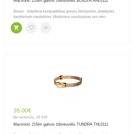
Mactronic 215lm galvos žibintuvėlis BLAZER AHL0111
Blazer - išskirtinai kompaktiškas galvos žibintuvėlis, pritaikytas
kasdieniam naudojimui. Maitinimui naudojamas vos vien..
35.00€
Be mokesčių: 28.93€
Mactronic 215lm galvos žibintuvėlis TUNDRA THL0111