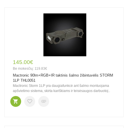
145.00€
Be mokesčių: 119.83€
Mactronic 90lm+RGB+IR taktinis šalmo žibintuvėlis STORM
1LP THL0051
Mactronic Storm 1LP yra daugiafunkcė ant šalmo montuojama
apšvietimo sistema, skirta kariškiams ir teisėsaugos darbuotoj..