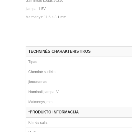
Gamintojo kodas: AG10
Įtampa: 1,5V
Matmenys: 11.6 × 3.1 mm
TECHNINĖS CHARAKTERISTIKOS
Tipas
Cheminė sudėtis
Įkraunamas
Nominali įtampa, V
Matmenys, mm
*PRODUKTO INFORMACIJA
Kilmės šalis