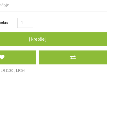
dėlyje
iekis
Į krepšelį
,
LR1130
,
LR54