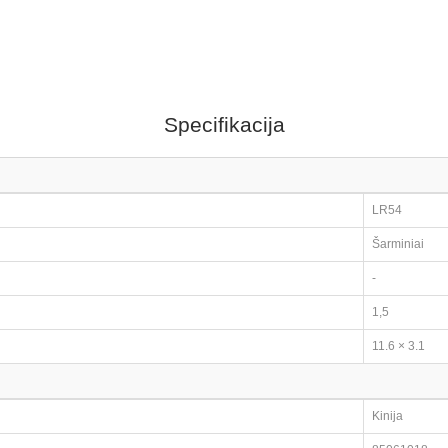
Specifikacija
LR54
Šarminiai
-
1,5
11.6 × 3.1
Kinija