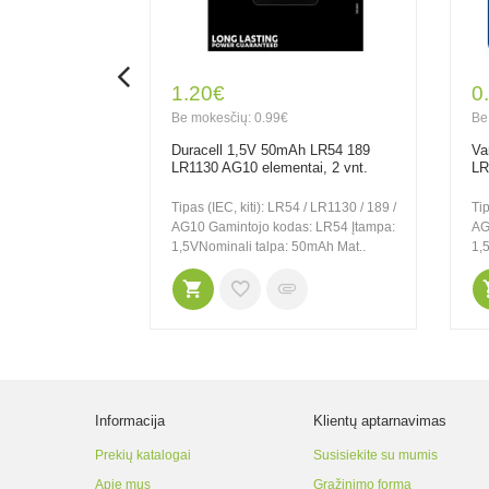
1.20€
0
Be mokesčių: 0.99€
Be
Duracell 1,5V 50mAh LR54 189
Va
LR1130 AG10 elementai, 2 vnt.
LR
Tipas (IEC, kiti): LR54 / LR1130 / 189 /
Tip
AG10 Gamintojo kodas: LR54 Įtampa:
AG
1,5VNominali talpa: 50mAh Mat..
1,
Informacija
Klientų aptarnavimas
Prekių katalogai
Susisiekite su mumis
Apie mus
Grąžinimo forma