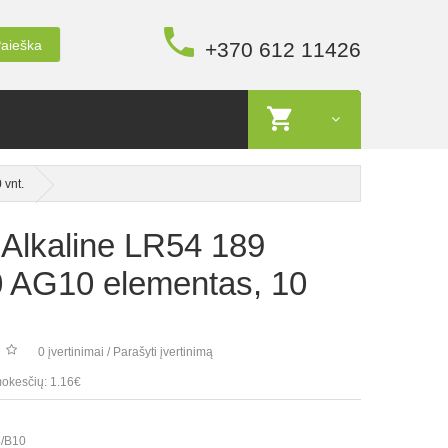
aieška
+370 612 11426
 vnt.
 Alkaline LR54 189
 AG10 elementas, 10
0 įvertinimai
/
Parašyti įvertinimą
okesčių: 1.16€
/B10