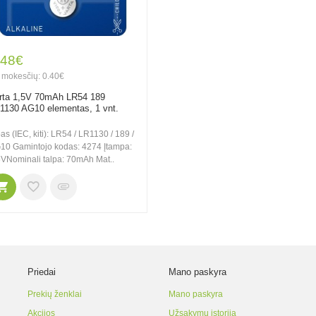
.48€
 mokesčių: 0.40€
rta 1,5V 70mAh LR54 189
1130 AG10 elementas, 1 vnt.
as (IEC, kiti): LR54 / LR1130 / 189 /
10 Gamintojo kodas: 4274 Įtampa:
5VNominali talpa: 70mAh Mat..
Priedai
Mano paskyra
Prekių ženklai
Mano paskyra
Akcijos
Užsakymų istorija