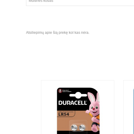
Muitinės kodas
Atsiliepimų apie šią prekę kol kas nėra.