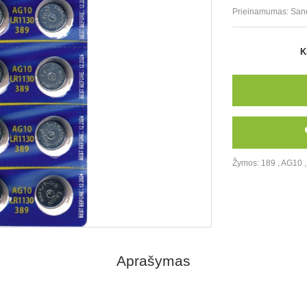
Prieinamumas:
San
K
Žymos:
189
,
AG10
Aprašymas