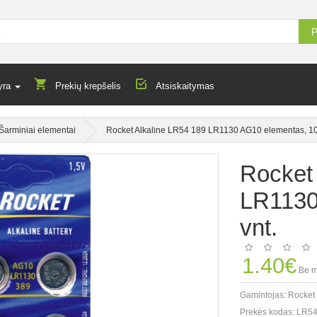
P
yra
Prekių krepšelis
Atsiskaitymas
Šarminiai elementai
Rocket Alkaline LR54 189 LR1130 AG10 elementas, 10
Rocket
LR1130
vnt.
1.40€
Be m
Gamintojas:
Rocket
Prekės kodas:
LR54