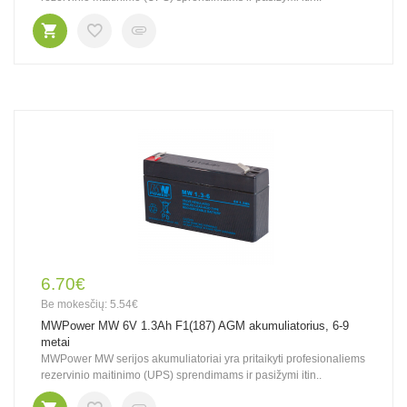
6.70€
Be mokesčių: 5.54€
MWPower MW 6V 1.3Ah F1(187) AGM akumuliatorius, 6-9
metai
MWPower MW serijos akumuliatoriai yra pritaikyti profesionaliems
rezervinio maitinimo (UPS) sprendimams ir pasižymi itin..