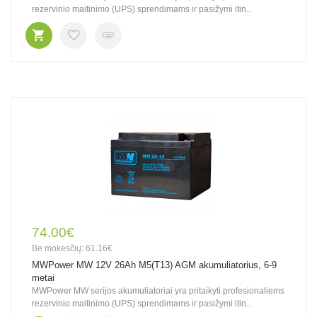
rezervinio maitinimo (UPS) sprendimams ir pasižymi itin..
74.00€
Be mokesčių: 61.16€
MWPower MW 12V 26Ah M5(T13) AGM akumuliatorius, 6-9
metai
MWPower MW serijos akumuliatoriai yra pritaikyti profesionaliems
rezervinio maitinimo (UPS) sprendimams ir pasižymi itin..