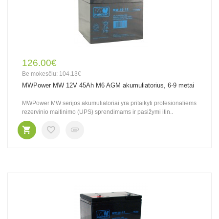
126.00€
Be mokesčių: 104.13€
MWPower MW 12V 45Ah M6 AGM akumuliatorius, 6-9 metai
MWPower MW serijos akumuliatoriai yra pritaikyti profesionaliems
rezervinio maitinimo (UPS) sprendimams ir pasižymi itin..