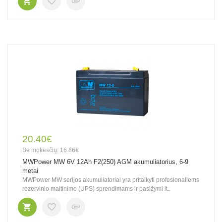
20.40€
Be mokesčių: 16.86€
MWPower MW 6V 12Ah F2(250) AGM akumuliatorius, 6-9
metai
MWPower MW serijos akumuliatoriai yra pritaikyti profesionaliems
rezervinio maitinimo (UPS) sprendimams ir pasižymi it..