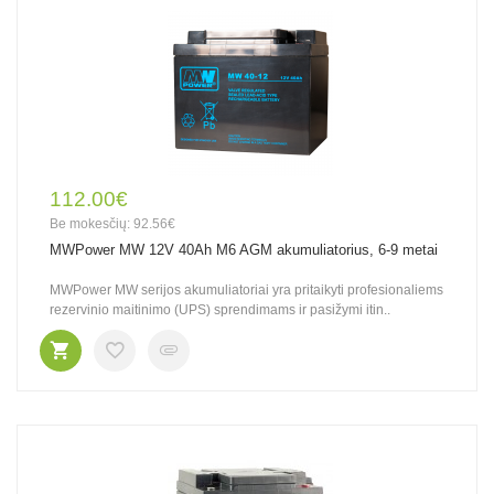
112.00€
Be mokesčių: 92.56€
MWPower MW 12V 40Ah M6 AGM akumuliatorius, 6-9 metai
MWPower MW serijos akumuliatoriai yra pritaikyti profesionaliems
rezervinio maitinimo (UPS) sprendimams ir pasižymi itin..