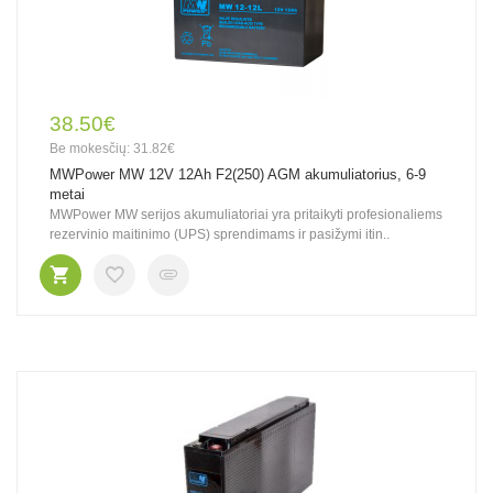
38.50€
Be mokesčių: 31.82€
MWPower MW 12V 12Ah F2(250) AGM akumuliatorius, 6-9
metai
MWPower MW serijos akumuliatoriai yra pritaikyti profesionaliems
rezervinio maitinimo (UPS) sprendimams ir pasižymi itin..