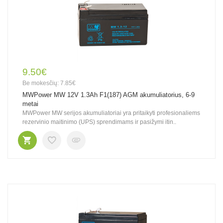
9.50€
Be mokesčių: 7.85€
MWPower MW 12V 1.3Ah F1(187) AGM akumuliatorius, 6-9
metai
MWPower MW serijos akumuliatoriai yra pritaikyti profesionaliems
rezervinio maitinimo (UPS) sprendimams ir pasižymi itin..