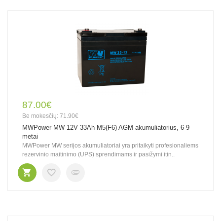
87.00€
Be mokesčių: 71.90€
MWPower MW 12V 33Ah M5(F6) AGM akumuliatorius, 6-9
metai
MWPower MW serijos akumuliatoriai yra pritaikyti profesionaliems
rezervinio maitinimo (UPS) sprendimams ir pasižymi itin..