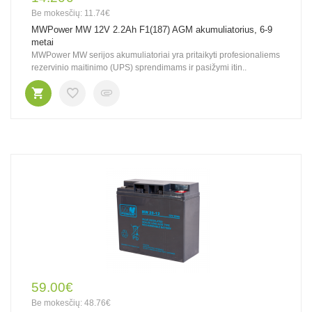
Be mokesčių: 11.74€
MWPower MW 12V 2.2Ah F1(187) AGM akumuliatorius, 6-9
metai
MWPower MW serijos akumuliatoriai yra pritaikyti profesionaliems
rezervinio maitinimo (UPS) sprendimams ir pasižymi itin..
59.00€
Be mokesčių: 48.76€