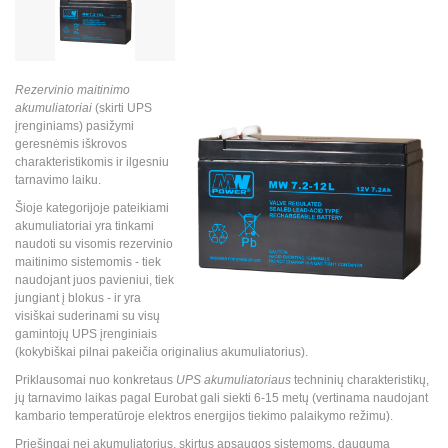
Rezervinio maitinimo
akumuliatoriai
(skirti UPS
įrenginiams) pasižymi
geresnėmis iškrovos
charakteristikomis ir ilgesniu
tarnavimo laiku.
Šioje kategorijoje pateikiami
akumuliatoriai yra tinkami
naudoti su visomis rezervinio
maitinimo sistemomis - tiek
naudojant juos pavieniui, tiek
jungiant į blokus - ir yra
visiškai suderinami su visų
gamintojų UPS įrenginiais
(kokybiškai pilnai pakeičia originalius akumuliatorius).
Priklausomai nuo konkretaus
UPS akumuliatoriaus
techninių charakteristikų,
jų tarnavimo laikas pagal Eurobat gali siekti 6-15 metų (vertinama naudojant
kambario temperatūroje elektros energijos tiekimo palaikymo režimu).
Priešingai nei akumuliatorius, skirtus
apsaugos sistemoms
, daugumą