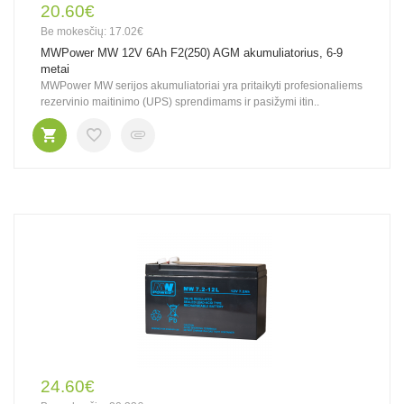
20.60€
Be mokesčių: 17.02€
MWPower MW 12V 6Ah F2(250) AGM akumuliatorius, 6-9
metai
MWPower MW serijos akumuliatoriai yra pritaikyti profesionaliems
rezervinio maitinimo (UPS) sprendimams ir pasižymi itin..
24.60€