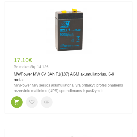
17.10€
Be mokesčių: 14.13€
MWPower MW 6V 3Ah F1(187) AGM akumuliatorius, 6-9
metai
MWPower MW serijos akumuliatoriai yra pritaikyti profesionaliems
rezervinio maitinimo (UPS) sprendimams ir pasižymi it..