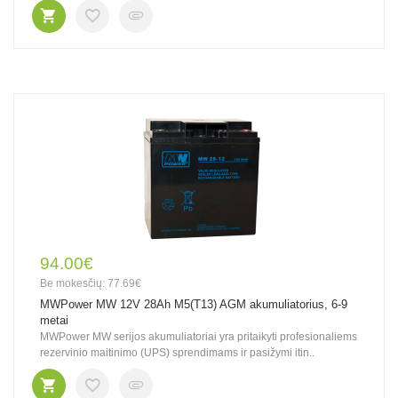
94.00€
Be mokesčių: 77.69€
MWPower MW 12V 28Ah M5(T13) AGM akumuliatorius, 6-9
metai
MWPower MW serijos akumuliatoriai yra pritaikyti profesionaliems
rezervinio maitinimo (UPS) sprendimams ir pasižymi itin..