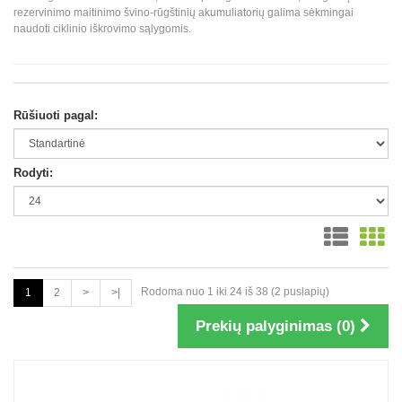
rezervinimo maitinimo švino-rūgštinių akumuliatorių galima sėkmingai
naudoti ciklinio iškrovimo sąlygomis.
Rūšiuoti pagal:
Rodyti:
Rodoma nuo 1 iki 24 iš 38 (2 puslapių)
1
2
>
>|
Prekių palyginimas (0)