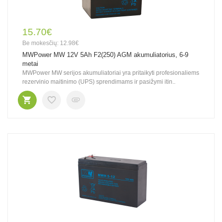
15.70€
Be mokesčių: 12.98€
MWPower MW 12V 5Ah F2(250) AGM akumuliatorius, 6-9
metai
MWPower MW serijos akumuliatoriai yra pritaikyti profesionaliems
rezervinio maitinimo (UPS) sprendimams ir pasižymi itin..