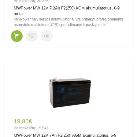
Be mokesčių: 20.33€
MWPower MW 12V 7.2Ah F2(250) AGM akumuliatorius, 6-9
metai
MWPower MW serijos akumuliatoriai yra pritaikyti profesionaliems
rezervinio maitinimo (UPS) sprendimams ir pasižymi itin..
18.80€
Be mokesčių: 15.54€
MWPower MW 12V 7Ah F2(250) AGM akumuliatorius, 6-9