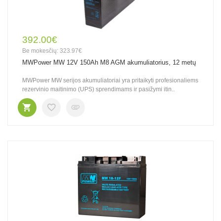
392.00€
Be mokesčių: 323.97€
MWPower MW 12V 150Ah M8 AGM akumuliatorius, 12 metų
MWPower MW serijos akumuliatoriai yra pritaikyti profesionaliems
rezervinio maitinimo (UPS) sprendimams ir pasižymi itin..