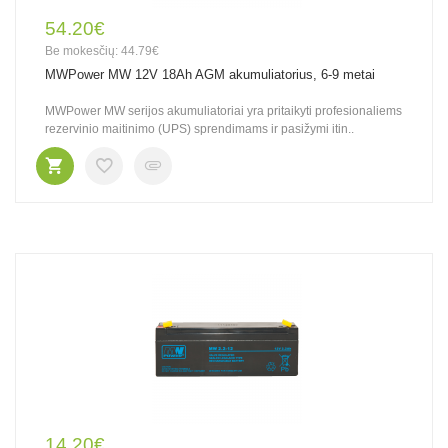
54.20€
Be mokesčių: 44.79€
MWPower MW 12V 18Ah AGM akumuliatorius, 6-9 metai
MWPower MW serijos akumuliatoriai yra pritaikyti profesionaliems
rezervinio maitinimo (UPS) sprendimams ir pasižymi itin..
14.20€