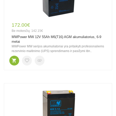
172.00€
Be mokesčių: 142.15€
MWPower MW 12V 55Ah M6(T16) AGM akumuliatorius, 6-9
metai
MWPower MW serijos akumuliatoriai yra pritaikyti profesionaliems
rezervinio maitinimo (UPS) sprendimams ir pasižymi itin..