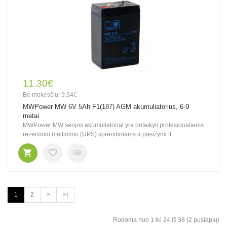
11.30€
Be mokesčių: 9.34€
MWPower MW 6V 5Ah F1(187) AGM akumuliatorius, 6-9
metai
MWPower MW serijos akumuliatoriai yra pritaikyti profesionaliems
rezervinio maitinimo (UPS) sprendimams ir pasižymi it..
1
2
>
>|
Rodoma nuo 1 iki 24 iš 38 (2 puslapių)