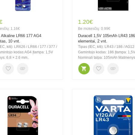
€
1.20€
esčių: 1.16€
Be mokesčių: 0.99€
 Alkaline LR66 177 AG4
Duracell 1,5V 105mAh LR43 18
tas, 10 vnt.
elementai, 2 vnt.
EC, kiti): LR626 / LR66 / 177 / 377 /
Tipas (IEC, kiti): LR43 / 186 / AG12
mintojo kodas:AG4 Įtampa: 1,5V
Gamintojo kodas: 186 Įtampa: 1,5
s: 6.8 × 2.6 mm..
Nominali talpa: 105mAh Matmenys: