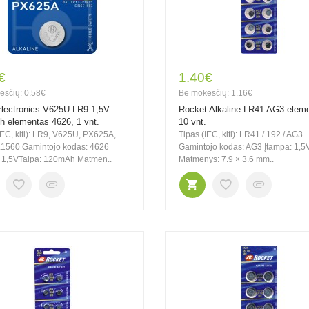
€
1.40€
esčių: 0.58€
Be mokesčių: 1.16€
Electronics V625U LR9 1,5V
Rocket Alkaline LR41 AG3 elem
 elementas 4626, 1 vnt.
10 vnt.
IEC, kiti): LR9, V625U, PX625A,
Tipas (IEC, kiti): LR41 / 192 / AG3
L1560 Gamintojo kodas: 4626
Gamintojo kodas: AG3 Įtampa: 1,5
: 1,5VTalpa: 120mAh Matmen..
Matmenys: 7.9 × 3.6 mm..