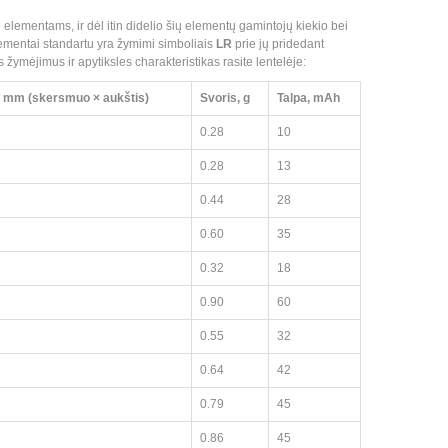
 elementams, ir dėl itin didelio šių elementų gamintojų kiekio bei
lementai standartu yra žymimi simboliais
LR
prie jų pridedant
žymėjimus ir apytiksles charakteristikas rasite lentelėje:
, mm (skersmuo
× aukštis)
Svoris, g
Talpa, mAh
0.28
10
0.28
13
0.44
28
0.60
35
0.32
18
0.90
60
0.55
32
0.64
42
0.79
45
0.86
45