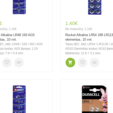
€
1.40€
esčių: 1.16€
Be mokesčių: 1.16€
 Alkaline LR48 193 AG5
Rocket Alkaline LR54 189 LR11
tas, 10 vnt.
elementas, 10 vnt.
EC, kiti): LR48 / 193 / 393 / AG5
Tipas (IEC, kiti): LR54 / LR1130 / 1
jo kodas: AG5 Įtampa: 1,5V
AG10 Gamintojo kodas: AG10 Įtam
s: 7.9 × 5.4 mm..
Matmenys: 11.6 × 3.1 mm..