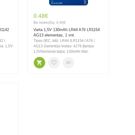
0.48€
Be mokesčių: 0.40€
R1142
Varta 1,5V 130mAh LR44 A76 LR1154
AG13 elementas, 1 vnt.
42 /
Tipas (IEC, kiti): LR44 /LR1154 / A76 /
pa: 1,5V
AG13 Gamintojo kodas: 4276 Įtampa:
1,5VNominali talpa: 130mAh Mat..