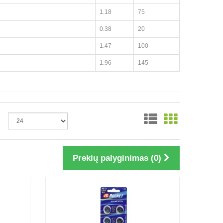
1.18
75
0.38
20
1.47
100
1.96
145
Prekių palyginimas (0)