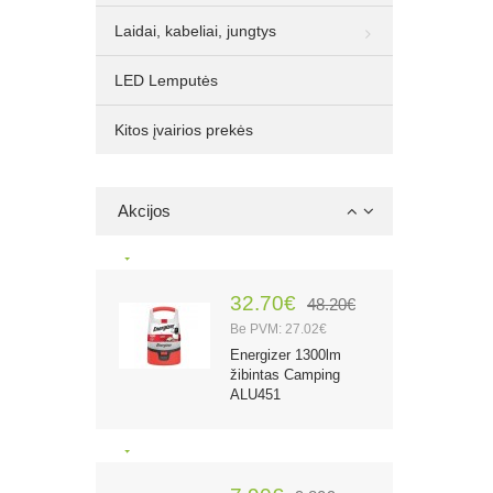
lemputė, 10 vnt.
Laidai, kabeliai, jungtys
LED Lemputės
1.00€
2.10€
Kitos įvairios prekės
Be PVM: 0.83€
Rocket Lithium CR2
3V 750mAh
elementas, 1 vnt.
Akcijos
32.70€
48.20€
Be PVM: 27.02€
Energizer 1300lm
žibintas Camping
ALU451