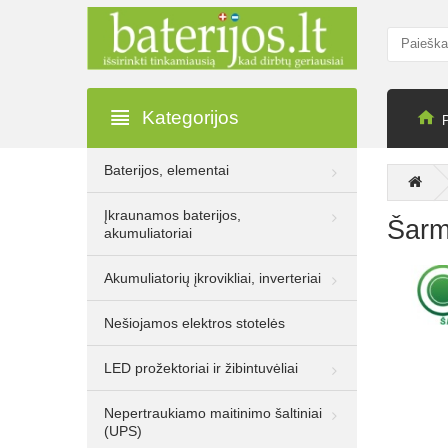
Kategorijos
Baterijos, elementai
13.30€
22.00€
Įkraunamos baterijos,
Be PVM: 10.99€
Šarm
akumuliatoriai
Rocket 8W E14
720lm 3000K A+ LED
Akumuliatorių įkrovikliai, inverteriai
lemputė, 10 vnt.
Nešiojamos elektros stotelės
LED prožektoriai ir žibintuvėliai
13.30€
22.00€
Be PVM: 10.99€
Nepertraukiamo maitinimo šaltiniai
Rocket 8W E27
(UPS)
720lm 3000K A+ LED