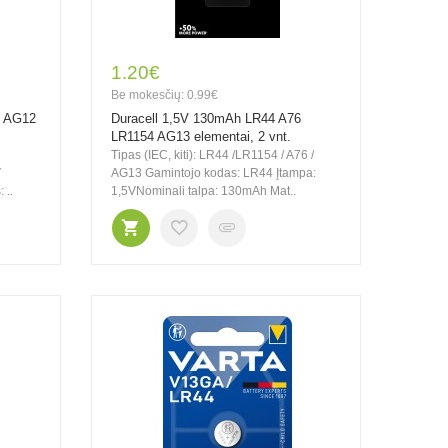
1.20€
Be mokesčių: 0.99€
6 AG12
Duracell 1,5V 130mAh LR44 A76
LR1154 AG13 elementai, 2 vnt.
Tipas (IEC, kiti): LR44 /LR1154 / A76 /
V
AG13 Gamintojo kodas: LR44 Įtampa:
 ..
1,5VNominali talpa: 130mAh Mat..