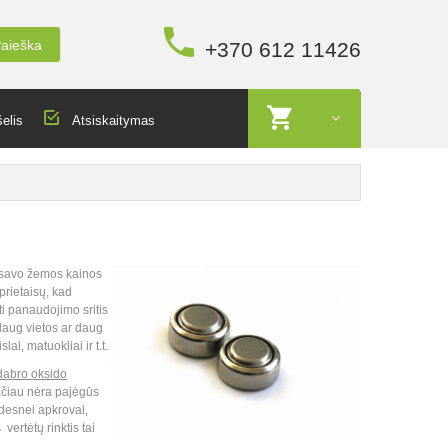
aieška
+370 612 11426
elis
Atsiskaitymas
ėl savo žemos kainos
prietaisų, kad
ti panaudojimo sritis
 daug vietos ar daug
ai, matuokliai ir t.t.
dabro oksido
čiau nėra pajėgūs
idesnei apkrovai,
vertėtų rinktis tai