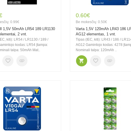
€
0.60€
esčių: 0.99€
Be mokesčių: 0.50€
ll 1,5V 50mAh LR54 189 LR1130
Varta 1,5V 120mAh LR43 186 L
lementai, 2 vnt.
AG12 elementas, 1 vnt.
IEC, kiti): LR54 / LR1130 / 189 /
Tipas (IEC, kiti): LR43 / 186 / LR11
amintojo kodas: LR54 Įtampa:
AG12 Gamintojo kodas: 4278 Įtam
inali talpa: 50mAh Mat..
Nominali talpa: 120mAh ..