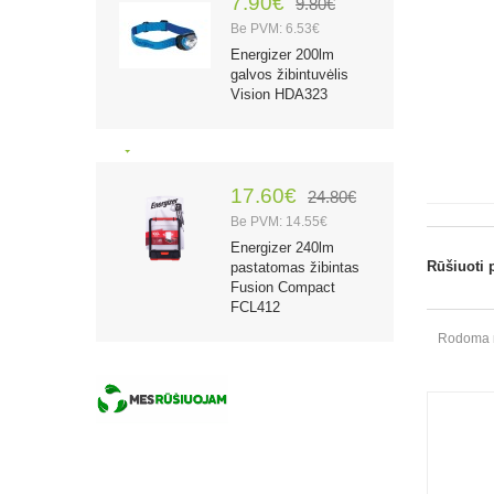
7.90€
9.80€
Be PVM: 6.53€
Energizer 200lm
galvos žibintuvėlis
Vision HDA323
17.60€
24.80€
Be PVM: 14.55€
Energizer 240lm
Rūšiuoti 
pastatomas žibintas
Fusion Compact
FCL412
Rodoma nu
26.70€
37.80€
Be PVM: 22.07€
Energizer 500lm
žibintas Camping