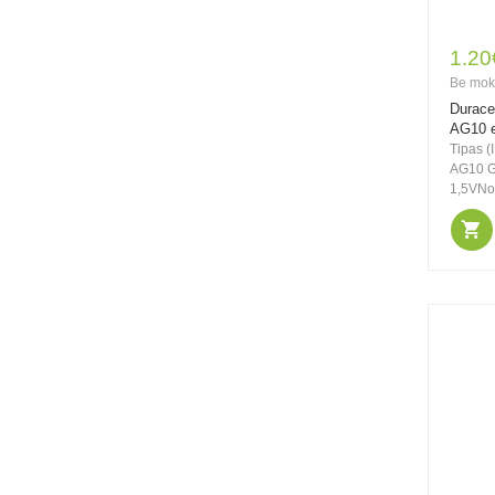
elementai klausos
aparatams PR70 10,
1.20
80 vnt.
Be mok
Durace
AG10 e
Tipas (
14.60€
24.00€
AG10 G
Be PVM: 12.07€
1,5VNom
Rocket 4W GU10
360lm 3000K A+ LED
lemputė, 10 vnt.
14.60€
24.00€
Be PVM: 12.07€
Rocket 4W GU10
360lm 4000K A+ LED
lemputė, 10 vnt.