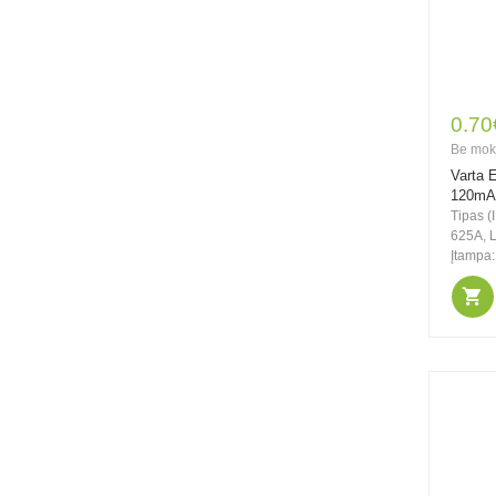
ESAL351
24.00€
41.00€
0.70
Be PVM: 19.83€
Be mok
Mactronic 130lm USB
Varta 
įkraunamas
120mAh
žibintuvėlis su
Tipas (
fokusavimo funkcija
625A, 
Sniper 3.1
Įtampa
49.00€
74.00€
Be PVM: 40.50€
Mactronic įkraunamas
300lm galvos arba
šalmo žibintuvėlis
Ultimo