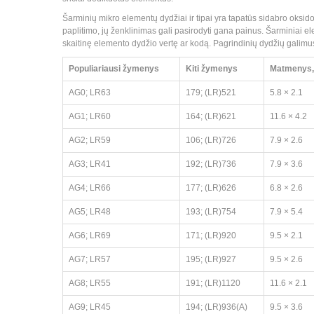
Šarminių mikro elementų dydžiai ir tipai yra tapatūs sidabro oksido
paplitimo, jų ženklinimas gali pasirodyti gana painus. Šarminiai e
skaitinę elemento dydžio vertę ar kodą. Pagrindinių dydžių galimus 
Populiariausi žymenys
Kiti žymenys
Matmenys
AG0; LR63
179; (LR)521
5.8 × 2.1
AG1; LR60
164; (LR)621
11.6 × 4.2
AG2; LR59
106; (LR)726
7.9 × 2.6
AG3; LR41
192; (LR)736
7.9 × 3.6
AG4; LR66
177; (LR)626
6.8 × 2.6
AG5; LR48
193; (LR)754
7.9 × 5.4
AG6; LR69
171; (LR)920
9.5 × 2.1
AG7; LR57
195; (LR)927
9.5 × 2.6
AG8; LR55
191; (LR)1120
11.6 × 2.1
AG9; LR45
194; (LR)936(A)
9.5 × 3.6