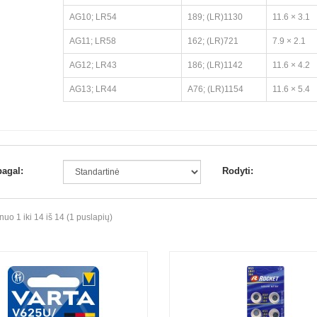
AG10; LR54
189; (LR)1130
11.6 × 3.1
AG11; LR58
162; (LR)721
7.9 × 2.1
AG12; LR43
186; (LR)1142
11.6 × 4.2
AG13; LR44
A76; (LR)1154
11.6 × 5.4
pagal:
Rodyti:
o 1 iki 14 iš 14 (1 puslapių)