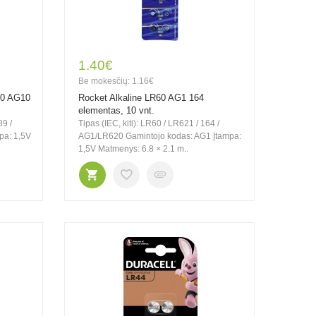
1.40€
Be mokesčių: 1.16€
30 AG10
Rocket Alkaline LR60 AG1 164
elementas, 10 vnt.
89 /
Tipas (IEC, kiti): LR60 / LR621 / 164 /
pa: 1,5V
AG1/LR620 Gamintojo kodas: AG1 Įtampa:
1,5V Matmenys: 6.8 × 2.1 m..