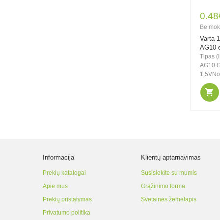
0.48
12.00€
20.00€
Be mok
Be PVM: 9.92€
Varta 
Rocket 6W E14
AG10 e
520lm 3000K A+ LED
Tipas (
lemputė, 10 vnt.
AG10 G
1,5VNom
15.90€
26.50€
Be PVM: 13.14€
Rocket 7W GU10
620lm 4000K A+ LED
lemputė, 10 vnt.
Informacija
Klientų aptarnavimas
Prekių katalogai
Susisiekite su mumis
Apie mus
Grąžinimo forma
13.30€
22.00€
Prekių pristatymas
Svetainės žemėlapis
Be PVM: 10.99€
Privatumo politika
Rocket 8W E14