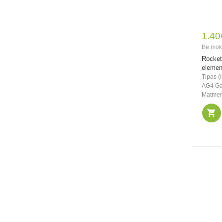
21.00€
28.00€
Be PVM: 17.36€
Rayovac Extra
1.40
elementai klausos
Be mok
aparatams PR41 312,
80 vnt.
Rocket
elemen
Tipas (I
AG4 Ga
Matmeny
21.00€
28.00€
Be PVM: 17.36€
Rayovac Extra
elementai klausos
aparatams PR48 13,
80 vnt.
21.00€
28.00€
Be PVM: 17.36€
Rayovac Extra