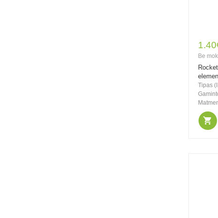
159.00€
210.00€
1.40
Be PVM: 131.41€
Be mok
Mactronic naktinio
Rocket
matymo įrenginys
elemen
NIGHT SCOUT 2x20
Tipas (I
Gaminto
Matmeny
8.00€
10.50€
Be PVM: 6.61€
Nitecore micro-USB
įkraunamas 3,6V
650mAh 16340
akumuliatorius
NL1665R