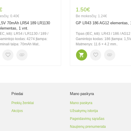
€
1.50€
esčių: 0.40€
Be mokesčių: 1.24€
1,5V 70mAh LR54 189 LR1130
GP LR43 186 AG12 elementas, 1
lementas, 1 vnt.
IEC, kiti): LR54 / LR1130 / 189 /
Tipas (IEC, kiti): LR43 / 186 / AG12
amintojo kodas: 4274 Įtampa:
Gamintojo kodas: 186 Įtampa: 1,5
inali talpa: 70mAh Mat..
Matmenys: 11.6 × 4.2 mm..
Priedai
Mano paskyra
Prekių ženklai
Mano paskyra
Akcijos
Užsakymų istorija
Pageidavimų sąrašas
Naujienų prenumerata