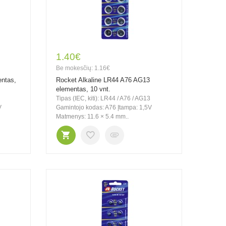
1.40€
Be mokesčių: 1.16€
entas,
Rocket Alkaline LR44 A76 AG13
elementas, 10 vnt.
Tipas (IEC, kiti): LR44 / A76 / AG13
V
Gamintojo kodas: A76 Įtampa: 1,5V
Matmenys: 11.6 × 5.4 mm..