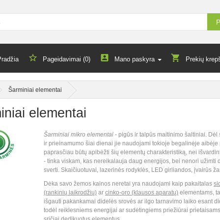
P
Pradžia
Pageidavimai (0)
Mano paskyra
Prekių krepš
Šarminiai elementai
iniai elementai
Šarminiai mikro elementai
- pigūs ir talpūs maitinimo šaltiniai. D
ir prieinamumo šiai dienai jie naudojami tokioje begalinėje aibėje 
paprasčiau būtų apibėžti šių elementų charakteristiką, nei išvardin
- tinka viskam, kas nereikalauja daug energijos, bei nenori užimti
sverti. Skaičiuotuvai, lazerinės rodyklės, LED girliandos, įvairūs žaisl
Dėka savo žemos kainos neretai yra naudojami kaip pakaitalas
si
(rankinių laikrodžių)
ar
cinko-oro (klausos aparatų)
elementams, ta
išgauti pakankamai didelės srovės ar ilgo tarnavimo laiko esant d
todėl reiklesniems energijai ar sudėtingiems priežiūrai prietaisams 
sričiai dedikuotus elementus.