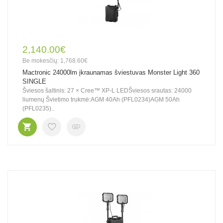
2,140.00€
Be mokesčių: 1,768.60€
Mactronic 24000lm įkraunamas šviestuvas Monster Light 360
SINGLE
Šviesos šaltinis: 27 × Cree™ XP-L LEDŠviesos srautas: 24000
liumenų Švietimo trukmė:AGM 40Ah (PFL0234)AGM 50Ah
(PFL0235)..