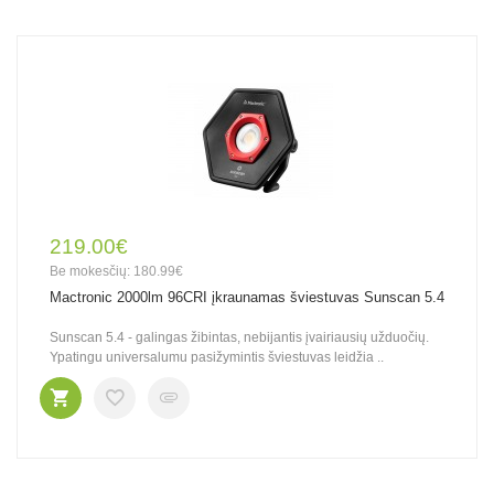
219.00€
Be mokesčių: 180.99€
Mactronic 2000lm 96CRI įkraunamas šviestuvas Sunscan 5.4
Sunscan 5.4 - galingas žibintas, nebijantis įvairiausių užduočių.
Ypatingu universalumu pasižymintis šviestuvas leidžia ..