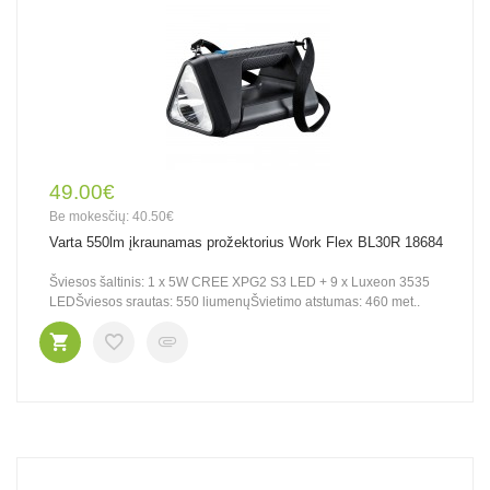
49.00€
Be mokesčių: 40.50€
Varta 550lm įkraunamas prožektorius Work Flex BL30R 18684
Šviesos šaltinis: 1 x 5W CREE XPG2 S3 LED + 9 x Luxeon 3535
LEDŠviesos srautas: 550 liumenųŠvietimo atstumas: 460 met..