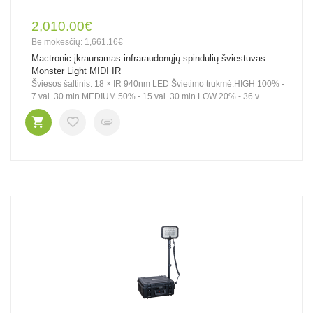
2,010.00€
Be mokesčių: 1,661.16€
Mactronic įkraunamas infraraudonųjų spindulių šviestuvas
Monster Light MIDI IR
Šviesos šaltinis: 18 × IR 940nm LED Švietimo trukmė:HIGH 100% -
7 val. 30 min.MEDIUM 50% - 15 val. 30 min.LOW 20% - 36 v..