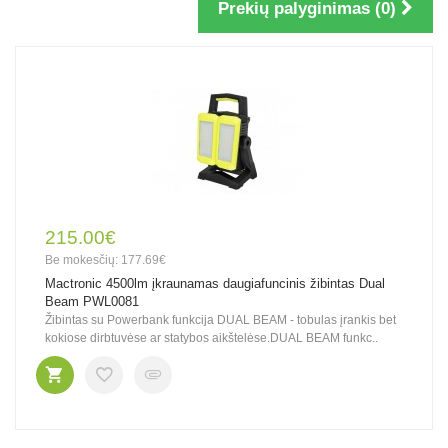
Prekių palyginimas (0)
215.00€
Be mokesčių: 177.69€
Mactronic 4500lm įkraunamas daugiafuncinis žibintas Dual
Beam PWL0081
Žibintas su Powerbank funkcija DUAL BEAM - tobulas įrankis bet
kokiose dirbtuvėse ar statybos aikštelėse.DUAL BEAM funkc..