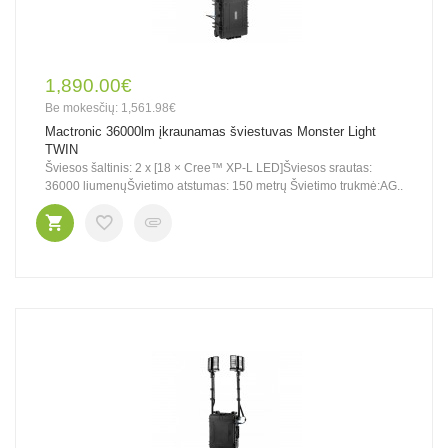
1,890.00€
Be mokesčių: 1,561.98€
Mactronic 36000lm įkraunamas šviestuvas Monster Light
TWIN
Šviesos šaltinis: 2 x [18 × Cree™ XP-L LED]Šviesos srautas:
36000 liumenųŠvietimo atstumas: 150 metrų Švietimo trukmė:AG..