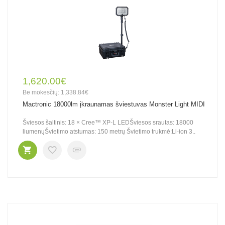
1,620.00€
Be mokesčių: 1,338.84€
Mactronic 18000lm įkraunamas šviestuvas Monster Light MIDI
Šviesos šaltinis: 18 × Cree™ XP-L LEDŠviesos srautas: 18000
liumenųŠvietimo atstumas: 150 metrų Švietimo trukmė:Li-ion 3..