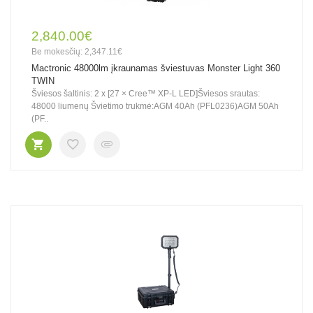
2,840.00€
Be mokesčių: 2,347.11€
Mactronic 48000lm įkraunamas šviestuvas Monster Light 360
TWIN
Šviesos šaltinis: 2 x [27 × Cree™ XP-L LED]Šviesos srautas:
48000 liumenų Švietimo trukmė:AGM 40Ah (PFL0236)AGM 50Ah
(PF..