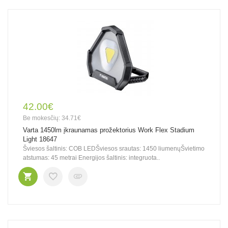
42.00€
Be mokesčių: 34.71€
Varta 1450lm įkraunamas prožektorius Work Flex Stadium
Light 18647
Šviesos šaltinis: COB LEDŠviesos srautas: 1450 liumenųŠvietimo
atstumas: 45 metrai Energijos šaltinis: integruota..