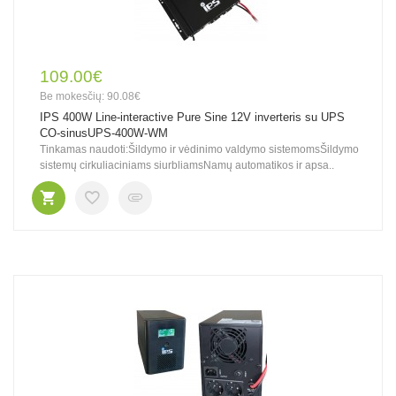
109.00€
Be mokesčių: 90.08€
IPS 400W Line-interactive Pure Sine 12V inverteris su UPS
CO-sinusUPS-400W-WM
Tinkamas naudoti:Šildymo ir vėdinimo valdymo sistemomsŠildymo
sistemų cirkuliaciniams siurbliamsNamų automatikos ir apsa..