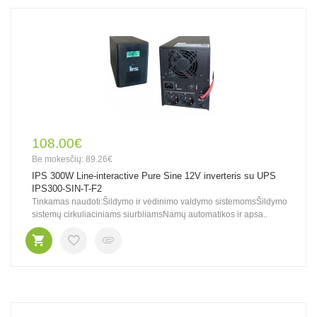
108.00€
Be mokesčių: 89.26€
IPS 300W Line-interactive Pure Sine 12V inverteris su UPS
IPS300-SIN-T-F2
Tinkamas naudoti:Šildymo ir vėdinimo valdymo sistemomsŠildymo
sistemų cirkuliaciniams siurbliamsNamų automatikos ir apsa..