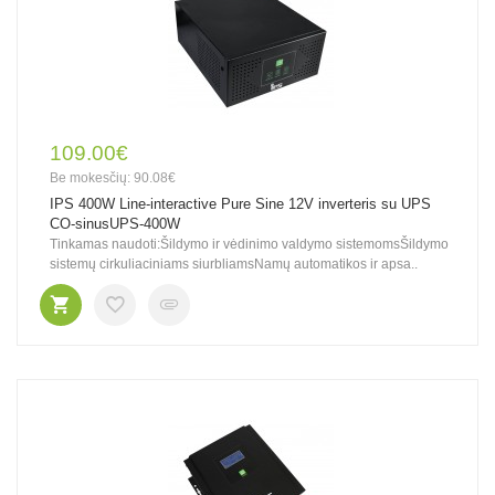
109.00€
Be mokesčių: 90.08€
IPS 400W Line-interactive Pure Sine 12V inverteris su UPS
CO-sinusUPS-400W
Tinkamas naudoti:Šildymo ir vėdinimo valdymo sistemomsŠildymo
sistemų cirkuliaciniams siurbliamsNamų automatikos ir apsa..