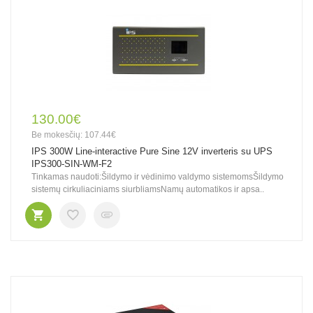
130.00€
Be mokesčių: 107.44€
IPS 300W Line-interactive Pure Sine 12V inverteris su UPS
IPS300-SIN-WM-F2
Tinkamas naudoti:Šildymo ir vėdinimo valdymo sistemomsŠildymo
sistemų cirkuliaciniams siurbliamsNamų automatikos ir apsa..