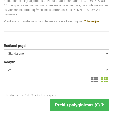
apibūdinančių tą patį produktą. Populiariausi standartai: IEC -
HR14
; ANSI -
14
. Taip pat šie akumuliatoriai sutinkami ir pavadinimais, besidubliuojančiais
su vienkartinių beterijų žymėjimo standartais: C; R14; MN1400; UM 2 ir
panašiais.
Vienkartinio naudojimo C tipo baterijas rasite kategorijoje:
C baterijos
Rūšiuoti pagal:
Rodyti:
Rodoma nuo 1 iki 2 iš 2 (1 puslapių)
Prekių palyginimas (0)