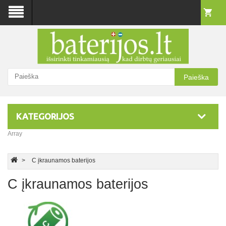
Paieška
KATEGORIJOS
Array
C įkraunamos baterijos
C įkraunamos baterijos