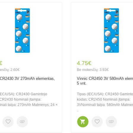
€
4.75€
esčių: 2.60€
Be mokesčių: 3.93€
 CR2430 3V 270mAh elementas,
Vinnic CR2450 3V 580mAh elem
5 vnt.
(IEC/USA): CR2430 Gamintojo
Tipas (IEC/USA): CR2450 Gaminto
 CR2430 Nominali įtampa:
kodas: CR2450 Nominali įtampa:
nali talpa: 270mAh Matmenys: 24 ×
3VNominali talpa: 580mAh Matmen
..