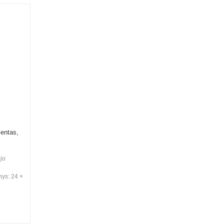
entas,
jo
ys: 24 ×