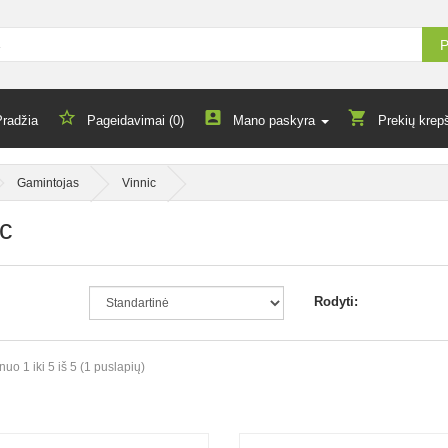
P
Pradžia
Pageidavimai (0)
Mano paskyra
Prekių krepš
Gamintojas
Vinnic
ic
Rodyti:
o 1 iki 5 iš 5 (1 puslapių)