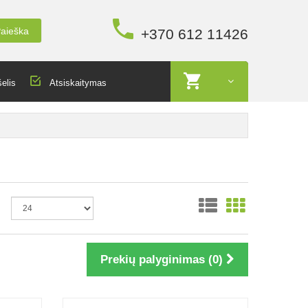
aieška
+370 612 11426
elis
Atsiskaitymas
Prekių palyginimas (0)