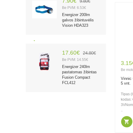
7.90€
9.80€
Be PVM: 6.53€
Energizer 200lm
galvos žibintuvėlis
Vision HDA323
17.60€
24.80€
Be PVM: 14.55€
3.15
Energizer 240lm
Be mok
pastatomas žibintas
Fusion Compact
Vinnic
FCL412
5 vnt.
Tipas 
kodas:
3VNomi
26.70€
37.80€
..
Be PVM: 22.07€
Energizer 500lm
žibintas Camping