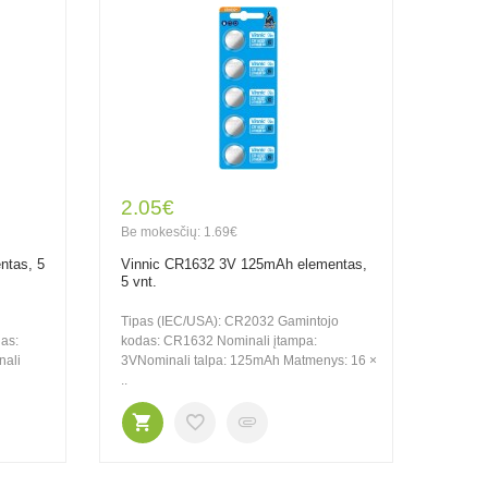
2.05€
Be mokesčių: 1.69€
ntas, 5
Vinnic CR1632 3V 125mAh elementas,
5 vnt.
Tipas (IEC/USA): CR2032 Gamintojo
as:
kodas: CR1632 Nominali įtampa:
nali
3VNominali talpa: 125mAh Matmenys: 16 ×
..