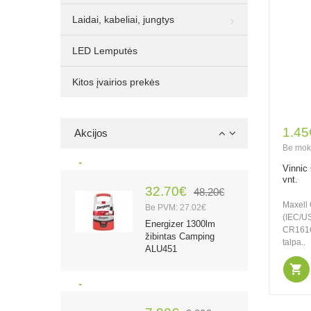
lemputė, 10 vnt.
Laidai, kabeliai, jungtys
LED Lemputės
1.00€
2.10€
Kitos įvairios prekės
Be PVM: 0.83€
Rocket Lithium CR2
3V 750mAh
elementas, 1 vnt.
1.45
Akcijos
Be mok
Vinnic
vnt.
32.70€
48.20€
Maxell
Be PVM: 27.02€
(IEC/U
Energizer 1300lm
CR1616
žibintas Camping
talpa..
ALU451