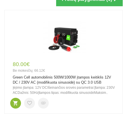
80.00€
Be mokesčių: 66.12€
Green Cell automobilinis 500W/1000W įtampos keitiklis 12V
DC / 230V AC (modifikuota sinusoidė) su QC 3.0 USB
Įėjimo įtampa: 12V DCIšeinančios srovės parametrai:Įtampa: 230V
ACDažnis: 50HzĮtampos tipas: modifikuota sinusoidėMaksim..