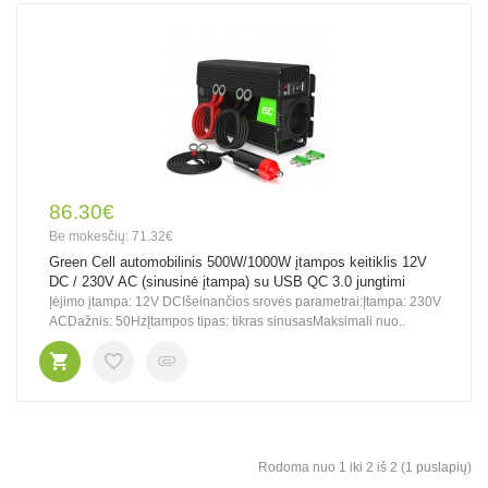
86.30€
Be mokesčių: 71.32€
Green Cell automobilinis 500W/1000W įtampos keitiklis 12V
DC / 230V AC (sinusinė įtampa) su USB QC 3.0 jungtimi
Įėjimo įtampa: 12V DCIšeinančios srovės parametrai:Įtampa: 230V
ACDažnis: 50HzĮtampos tipas: tikras sinusasMaksimali nuo..
Rodoma nuo 1 iki 2 iš 2 (1 puslapių)