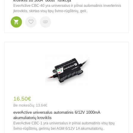
kroviklis su 300A "boost" funkcija
EverActive CBC-40 yra universalus ir pilnai automatinis inverterinis
įkroviklis, skirtas visų tipų švino-rūgštinių, geli..
16.50€
Be mokesčių: 13.64€
everActive universalus automatinis 6/12V 1000mA
akumuliatorių kroviklis
EverActive CBC-1 yra universalus ir pilnai automatinis visų tipų
švino-rūgštinių, gelinių bei AGM 6/12V 1A akumuliatorių..