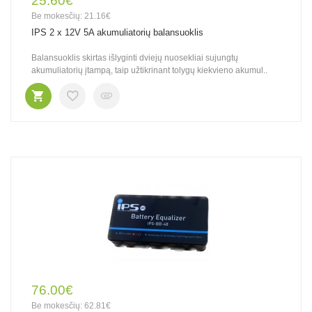
25.60€
Be mokesčių: 21.16€
IPS 2 x 12V 5A akumuliatorių balansuoklis
Balansuoklis skirtas išlyginti dviejų nuosekliai sujungtų
akumuliatorių įtampą, taip užtikrinant tolygų kiekvieno akumul..
76.00€
Be mokesčių: 62.81€