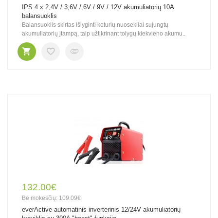
IPS 4 x 2,4V / 3,6V / 6V / 9V / 12V akumuliatorių 10A
balansuoklis
Balansuoklis skirtas išlyginti keturių nuosekliai sujungtų
akumuliatorių įtampą, taip užtikrinant tolygų kiekvieno akumu..
132.00€
Be mokesčių: 109.09€
everActive automatinis inverterinis 12/24V akumuliatorių