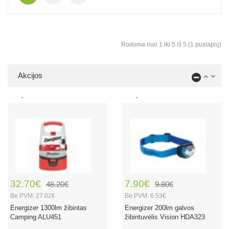
Rodoma nuo 1 iki 5 iš 5 (1 puslapių)
Akcijos
32.70€
7.90€
48.20€
9.80€
Be PVM: 27.02€
Be PVM: 6.53€
Energizer 1300lm žibintas
Energizer 200lm galvos
Camping ALU451
žibintuvėlis Vision HDA323