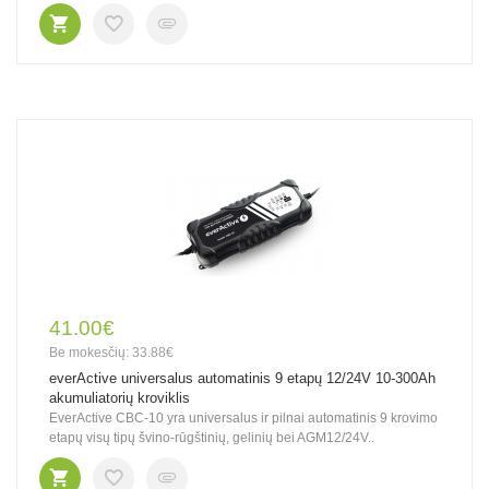
41.00€
Be mokesčių: 33.88€
everActive universalus automatinis 9 etapų 12/24V 10-300Ah
akumuliatorių kroviklis
EverActive CBC-10 yra universalus ir pilnai automatinis 9 krovimo
etapų visų tipų švino-rūgštinių, gelinių bei AGM12/24V..