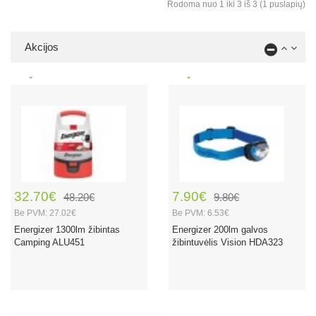
Rodoma nuo 1 iki 3 iš 3 (1 puslapių)
Akcijos
32.70€
7.90€
48.20€
9.80€
Be PVM: 27.02€
Be PVM: 6.53€
Energizer 1300lm žibintas
Energizer 200lm galvos
Camping ALU451
žibintuvėlis Vision HDA323