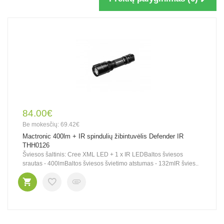
84.00€
Be mokesčių: 69.42€
Mactronic 400lm + IR spindulių žibintuvėlis Defender IR
THH0126
Šviesos šaltinis: Cree XML LED + 1 x IR LEDBaltos šviesos
srautas - 400lmBaltos šviesos švietimo atstumas - 132mIR švies..