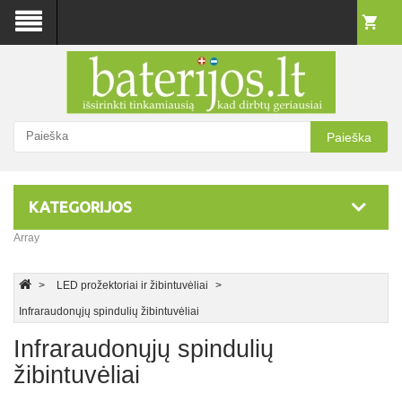
Paieška
KATEGORIJOS
Array
LED prožektoriai ir žibintuvėliai
Infraraudonųjų spindulių žibintuvėliai
Infraraudonųjų spindulių
žibintuvėliai