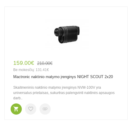
159.00€
210.00€
Be mokesčių: 131.41€
Mactronic naktinio matymo įrenginys NIGHT SCOUT 2x20
Skaitmeninis naktinio matymo įrenginys NVM-100V yra
universalus prietaisas, sukurtras palengvinti naktinės apsaugos
darb..