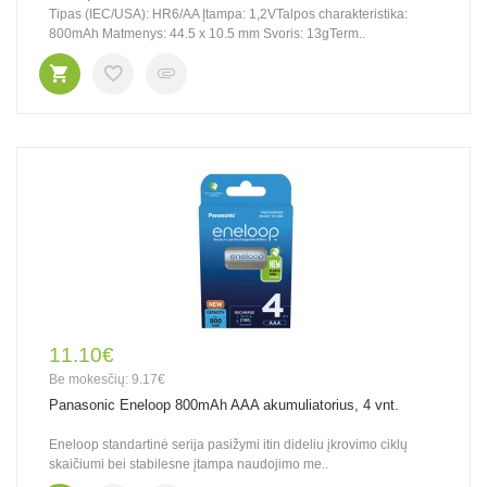
Tipas (IEC/USA): HR6/AA Įtampa: 1,2VTalpos charakteristika:
800mAh Matmenys: 44.5 x 10.5 mm Svoris: 13gTerm..
11.10€
Be mokesčių: 9.17€
Panasonic Eneloop 800mAh AAA akumuliatorius, 4 vnt.
Eneloop standartinė serija pasižymi itin dideliu įkrovimo ciklų
skaičiumi bei stabilesne įtampa naudojimo me..