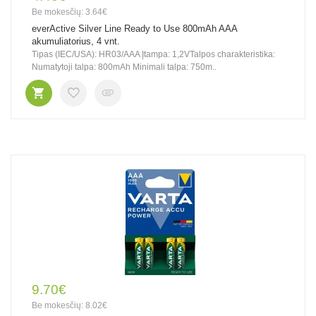
Be mokesčių: 3.64€
everActive Silver Line Ready to Use 800mAh AAA
akumuliatorius, 4 vnt.
Tipas (IEC/USA): HR03/AAA Įtampa: 1,2VTalpos charakteristika:
Numatytoji talpa: 800mAh Minimali talpa: 750m..
9.70€
Be mokesčių: 8.02€