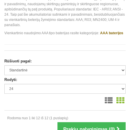
ir pavadinimų, naudojamų skirtingų gamintojų ir skirtinguose regionuose,
apibūdinančių tą patį produktą. Populiariausi standartai: IEC -
HR03
; ANSI -
24. Taip pat šie akumuliatoriai sutinkami ir pavadinimais, besidubliuojančiais
su vienkartinių beterijų žymėjimo standartais: AAA; R03; MN2400; UM 4 ir
panašiais.
Vienkartinio naudojimo AAA tipo baterijas rasite kategorijoje:
AAA baterijos
Rūšiuoti pagal:
Rodyti:
Rodoma nuo 1 iki 12 iš 12 (1 puslapių)
Prekių palyginimas (0)