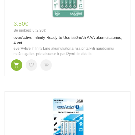
3.50€
Be mokesčių: 2.90€
everActive Infinity Ready to Use 550mAh AAA akumuliatorius,
4 vnt.
everAvtive Infinity Line akumuliatoriai yra pritaikyti naudojimui
mažos galios prietaisuose ir pasižymi itin dideliu ..