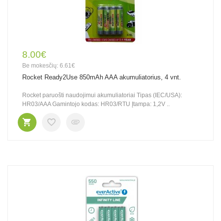
8.00€
Be mokesčių: 6.61€
Rocket Ready2Use 850mAh AAA akumuliatorius, 4 vnt.
Rocket paruošti naudojimui akumuliatoriai Tipas (IEC/USA):
HR03/AAA Gamintojo kodas: HR03/RTU Įtampa: 1,2V ..