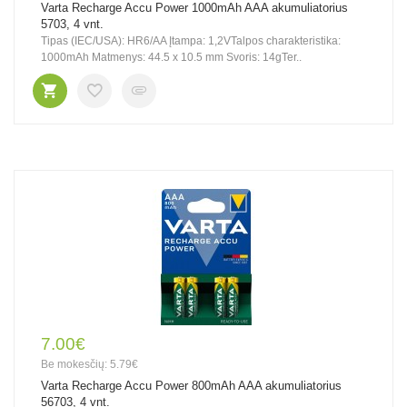
Varta Recharge Accu Power 1000mAh AAA akumuliatorius
5703, 4 vnt.
Tipas (IEC/USA): HR6/AA Įtampa: 1,2VTalpos charakteristika:
1000mAh Matmenys: 44.5 x 10.5 mm Svoris: 14gTer..
7.00€
Be mokesčių: 5.79€
Varta Recharge Accu Power 800mAh AAA akumuliatorius
56703, 4 vnt.