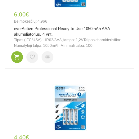
6.00€
Be mokesčių: 4.96€
everActive Professional Ready to Use 1050mAh AAA
akumuliatorius, 4 vnt.
Tipas (IEC/USA): HR03/AAA Įtampa: 1,2VTalpos charakteristika:
Numatytoji talpa: 1050mAh Minimali talpa: 100..
4.40€