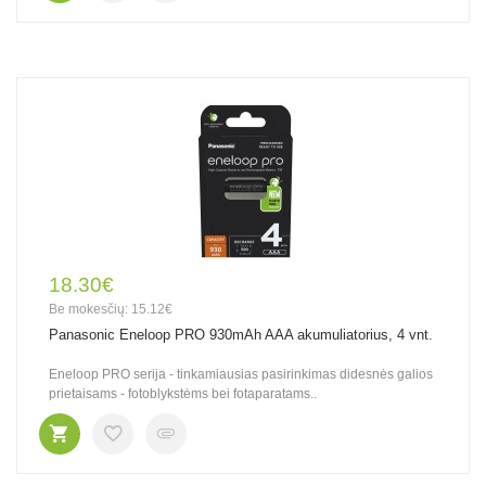
18.30€
Be mokesčių: 15.12€
Panasonic Eneloop PRO 930mAh AAA akumuliatorius, 4 vnt.
Eneloop PRO serija - tinkamiausias pasirinkimas didesnės galios
prietaisams - fotoblykstėms bei fotaparatams..