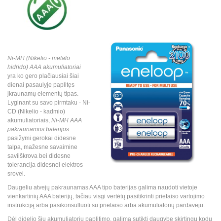
Ni-MH (Nikelio - metalo
hidrido) AAA akumuliatoriai
yra ko gero plačiausiai šiai
dienai pasaulyje paplitęs
įkraunamų elementų tipas.
Lyginant su savo pirmtaku - Ni-
CD (Nikelio - kadmio)
akumuliatoriais,
Ni-MH AAA
pakraunamos baterijos
pasižymi gerokai didesne
talpa, mažesne savaimine
saviiškrova bei didesne
tolerancija didesnei elektros
srovei.
Daugeliu atvejų pakraunamas AAA tipo baterijas galima naudoti vietoje
vienkartinių AAA baterijų, tačiau visgi vertėtų pasitikrinti prietaiso vartojimo
instrukciją arba pasikonsultuoti su prietaiso arba akumuliatorių pardavėju.
Dėl didelio šių akumuliatorių paplitimo, galima sutikti daugybę skirtingų kodų